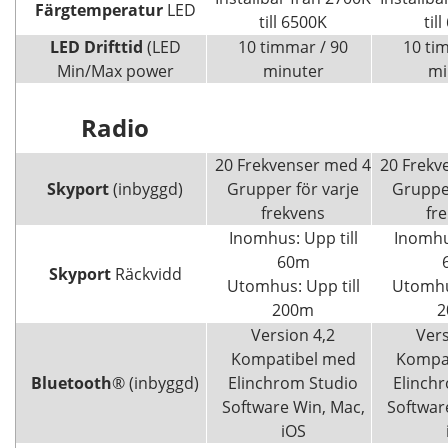
Färgtemperatur
LED
till 6500K
til
LED Drifttid
(LED
10 timmar / 90
10 ti
Min/Max power
minuter
mi
Radio
20 Frekvenser med 4
20 Frekv
Skyport
(inbyggd)
Grupper för varje
Grupper
frekvens
fr
Inomhus: Upp till
Inomhus
60m
Skyport
Räckvidd
Utomhus: Upp till
Utomhus
200m
2
Version 4,2
Vers
Kompatibel med
Kompa
Bluetooth
® (inbyggd)
Elinchrom Studio
Elinch
Software Win, Mac,
Softwar
iOS