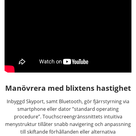
Manövrera med blixtens hastighet
Inbyggd Skyport, samt Bluetooth, gör fjärrstyrning via
smartphone eller dator ”standard operating
procedure”. Touchscreengränssnittets intuitiva
menystruktur tillåter snabb navigering och anpassning
till skiftande förhållanden eller alternativa