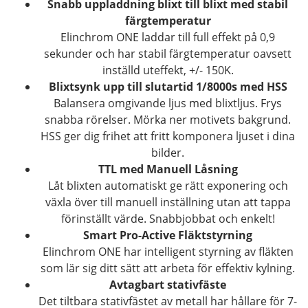
Snabb uppladdning blixt till blixt med stabil
färgtemperatur
Elinchrom ONE laddar till full effekt på 0,9
sekunder och har stabil färgtemperatur oavsett
inställd uteffekt, +/- 150K.
Blixtsynk upp till slutartid 1/8000s med HSS
Balansera omgivande ljus med blixtljus. Frys
snabba rörelser. Mörka ner motivets bakgrund.
HSS ger dig frihet att fritt komponera ljuset i dina
bilder.
TTL med Manuell Låsning
Låt blixten automatiskt ge rätt exponering och
växla över till manuell inställning utan att tappa
förinställt värde. Snabbjobbat och enkelt!
Smart Pro-Active Fläktstyrning
Elinchrom ONE har intelligent styrning av fläkten
som lär sig ditt sätt att arbeta för effektiv kylning.
Avtagbart stativfäste
Det tiltbara stativfästet av metall har hållare för 7-