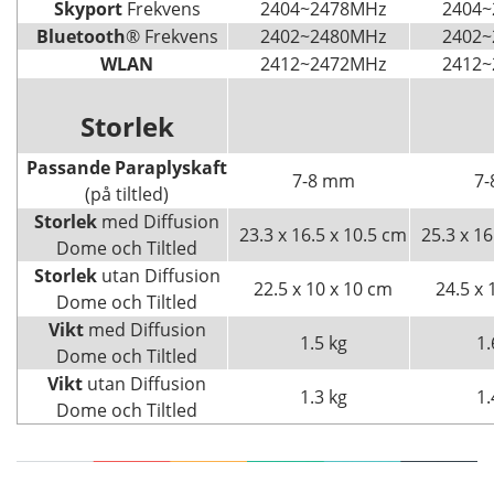
Skyport
Frekvens
2404~2478MHz
2404
Bluetooth
® Frekvens
2402~2480MHz
2402
WLAN
2412~2472MHz
2412
Storlek
Passande Paraplyskaft
7-8 mm
7
(på tiltled)
Storlek
med Diffusion
23.3 x 16.5 x 10.5 cm
25.3 x 16
Dome och Tiltled
Storlek
utan Diffusion
22.5 x 10 x 10 cm
24.5 x 
Dome och Tiltled
Vikt
med Diffusion
1.5 kg
1.
Dome och Tiltled
Vikt
utan Diffusion
1.3 kg
1.
Dome och Tiltled