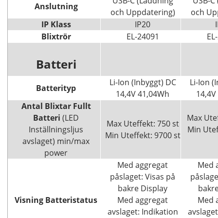
USB-C (Laddning
USB-C 
Anslutning
och Uppdatering)
och Up
IP Klass
IP20
Blixtrör
EL-24091
EL
Batteri
Li-Ion (Inbyggt) DC
Li-Ion (
Batterityp
14,4V 41,04Wh
14,4V
Antal Blixtar Fullt
Batteri
(LED
Max Utef
Max Uteffekt: 750 st
Inställningsljus
Min Utef
Min Uteffekt: 9700 st
avslaget) min/max
power
Med aggregat
Med 
påslaget: Visas på
påslage
bakre Display
bakre
Visning Batteristatus
Med aggregat
Med 
avslaget: Indikation
avslaget