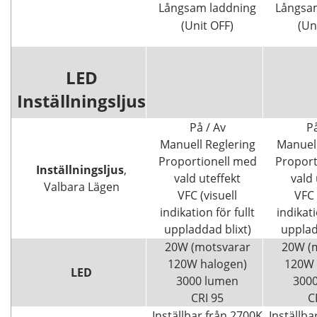
Långsam laddning
Långsa
(Unit OFF)
(Un
LED
Inställningsljus
På / Av
På
Manuell Reglering
Manuell
Proportionell med
Proport
Inställningsljus
,
vald uteffekt
vald 
Valbara Lägen
VFC (visuell
VFC 
indikation för fullt
indikati
uppladdad blixt)
upplad
20W (motsvarar
20W (
120W halogen)
120W 
LED
3000 lumen
300
CRI 95
C
Inställbar från 2700K
Inställba