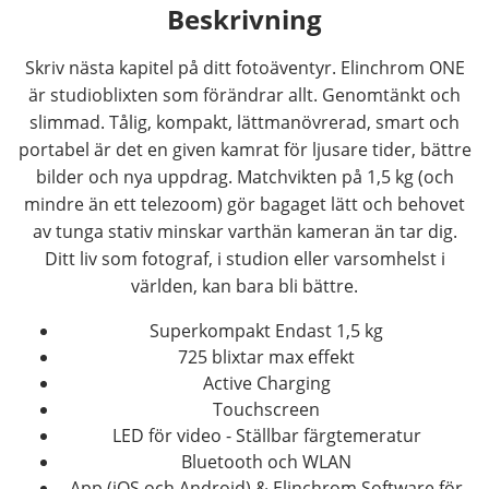
Beskrivning
Skriv nästa kapitel på ditt fotoäventyr. Elinchrom ONE
är studioblixten som förändrar allt. Genomtänkt och
slimmad. Tålig, kompakt, lättmanövrerad, smart och
portabel är det en given kamrat för ljusare tider, bättre
bilder och nya uppdrag. Matchvikten på 1,5 kg (och
mindre än ett telezoom) gör bagaget lätt och behovet
av tunga stativ minskar varthän kameran än tar dig.
Ditt liv som fotograf, i studion eller varsomhelst i
världen, kan bara bli bättre.
Superkompakt Endast 1,5 kg
725 blixtar max effekt
Active Charging
Touchscreen
LED för video - Ställbar färgtemeratur
Bluetooth och WLAN
App (iOS och Android) & Elinchrom Software för