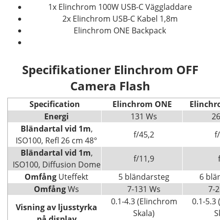
1x Elinchrom 100W USB-C Väggladdare
2x Elinchrom USB-C Kabel 1,8m
Elinchrom ONE Backpack
Specifikationer Elinchrom OFF
Camera Flash
Specification
Elinchrom ONE
Elinch
Energi
131 Ws
2
Bländartal vid 1m
,
f/45,2
f
ISO100, Refl 26 cm 48°
Bländartal
vid
1m
,
f/11,9
ISO100, Diffusion Dome
Omfång
Uteffekt
5 bländarsteg
6 blä
Omfång
Ws
7-131 Ws
7-
0.1-4.3 (Elinchrom
0.1-5.3
Visning av ljusstyrka
Skala)
S
på display