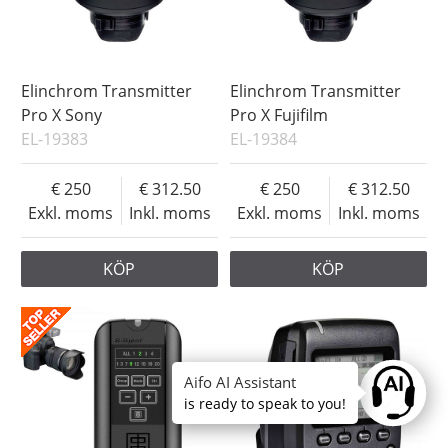
Elinchrom Transmitter
Elinchrom Transmitter
Pro X Sony
Pro X Fujifilm
EL-19383
EL-19384
250
312.50
250
312.50
Exkl. moms
Inkl. moms
Exkl. moms
Inkl. moms
KÖP
KÖP
Aifo AI Assistant
Ask anyt
is ready to speak to you!