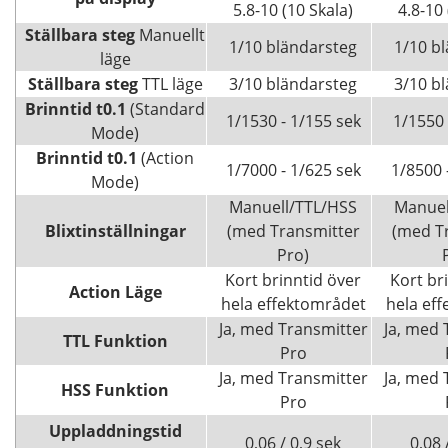
5.8-10 (10 Skala)
4.8-10 
Ställbara steg
Manuellt
1/10 bländarsteg
1/10 b
läge
Ställbara steg
TTL läge
3/10 bländarsteg
3/10 b
Brinntid
t0.1
(Standard
1/1530 - 1/155 sek
1/1550 
Mode)
Brinntid
t0.1
(Action
1/7000 - 1/625 sek
1/8500 
Mode)
Manuell/TTL/HSS
Manuel
Blixtinställningar
(med Transmitter
(med T
Pro)
Kort brinntid över
Kort br
Action Läge
hela effektområdet
hela ef
Ja, med Transmitter
Ja, med 
TTL Funktion
Pro
Ja, med Transmitter
Ja, med 
HSS Funktion
Pro
Uppladdningstid
0,06 / 0,9 sek
0,08 