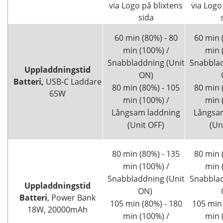
via Logo på blixtens
via Logo
sida
60 min (80%) - 80
60 min 
min (100%) /
min 
Snabbladdning (Unit
Snabblad
Uppladdningstid
ON)
Batteri,
USB-C Laddare
80 min (80%) - 105
80 min 
65W
min (100%) /
min 
Långsam laddning
Långsa
(Unit OFF)
(Un
80 min (80%) - 135
80 min 
min (100%) /
min 
Snabbladdning (Unit
Snabblad
Uppladdningstid
ON)
Batteri
, Power Bank
105 min (80%) - 180
105 min 
18W, 20000mAh
min (100%) /
min 