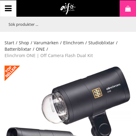
Start
/
Shop
/
Varumärken
/
Elinchrom
/
Studioblixtar
/
Batteriblixtar
/
ONE
/
Elinchrom ONE | Off Camera Flash Dual Kit