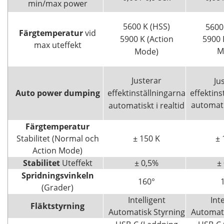
min/max power
5600 K (HSS)
5600
Färgtemperatur
vid
5900 K (Action
5900 
max uteffekt
M
Mode)
Justerar
Ju
Auto power dumping
effektinställningarna
effektins
automatis
automatiskt i realtid
Färgtemperatur
Stabilitet (Normal och
± 150 K
± 
Action Mode)
Stabilitet
Uteffekt
± 0,5%
±
Spridningsvinkeln
160°
(Grader)
Intelligent
Inte
Fläktstyrning
Automatisk Styrning
Automati