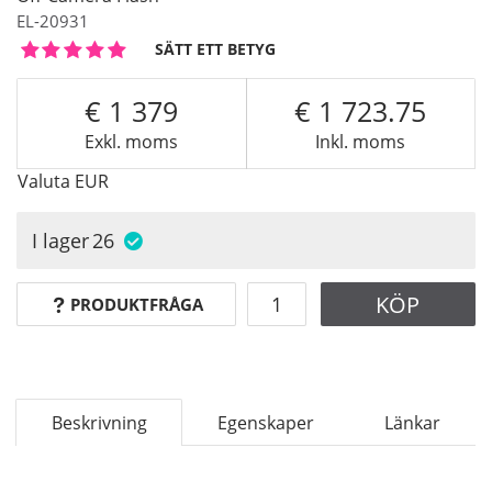
EL-20931
SÄTT ETT BETYG
1 379
1 723.75
Exkl. moms
Inkl. moms
Valuta
EUR
I lager
26
KÖP
PRODUKTFRÅGA
Beskrivning
Egenskaper
Länkar