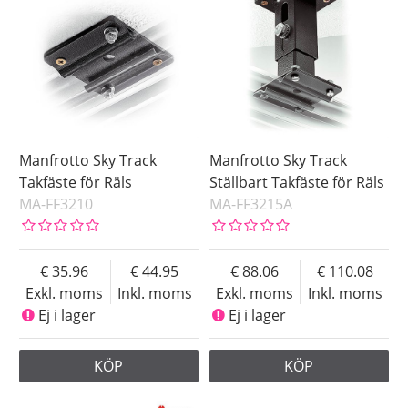
Pris
Manfrotto Sky Track
Manfrotto Sky Track
Takfäste för Räls
Ställbart Takfäste för Räls
MA-FF3210
MA-FF3215A
35.96
44.95
88.06
110.08
Exkl. moms
Inkl. moms
Exkl. moms
Inkl. moms
Ej i lager
Ej i lager
KÖP
KÖP