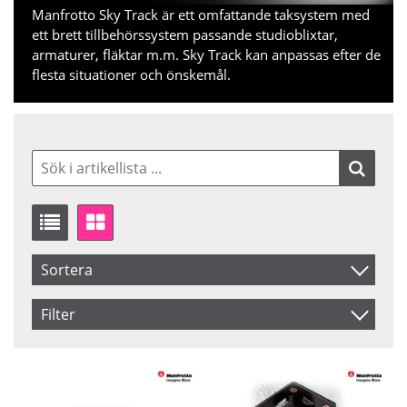
Manfrotto Sky Track är ett omfattande taksystem med
ett brett tillbehörssystem passande studioblixtar,
armaturer, fläktar m.m. Sky Track kan anpassas efter de
flesta situationer och önskemål.
Sortera
Artikelkod
Filter
Inkl. Moms
Saldo
I lager
Benämning
Ej i lager