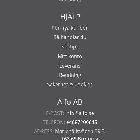
HJÄLP
För nya kunder
Så handlar du
Söktips
Mitt konto
Leverans
Betalning
Säkerhet & Cookies
Aifo AB
E-POST:
info@aifo.se
TELEFON:
+4687200645
ADRESS:
Mariehällsvägen 39 B
168 65 Bromma