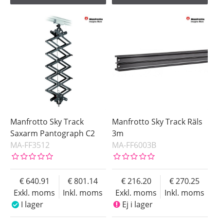
Manfrotto Sky Track
Manfrotto Sky Track Räls
Saxarm Pantograph C2
3m
MA-FF3512
MA-FF6003B
640.91
801.14
216.20
270.25
Exkl. moms
Inkl. moms
Exkl. moms
Inkl. moms
I lager
Ej i lager