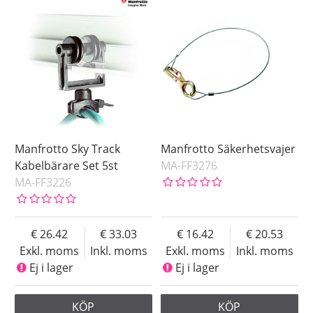
Manfrotto Sky Track
Manfrotto Säkerhetsvajer
Kabelbärare Set 5st
MA-FF3276
MA-FF3226
26.42
33.03
16.42
20.53
Exkl. moms
Inkl. moms
Exkl. moms
Inkl. moms
Ej i lager
Ej i lager
KÖP
KÖP