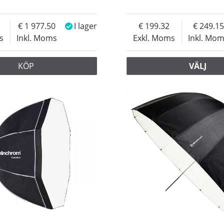
1 977.50
I lager
199.32
249.15
s
Inkl. Moms
Exkl. Moms
Inkl. Mo
KÖP
VÄLJ