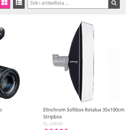
o
Elinchrom Softbox Rotalux 35x100cm
Stripbox
EL-26644