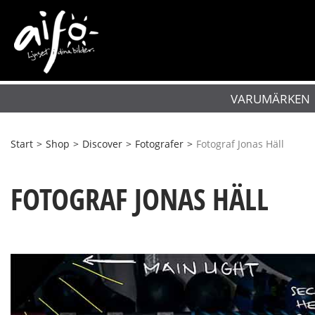
VARUMÄRKEN
Start
>
Shop
>
Discover
>
Fotografer
>
Fotograf Jonas Häll
FOTOGRAF JONAS HÄLL