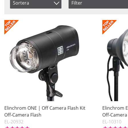
Sortera
Filter
Saldo
Artikelkod
I lager
Benämning
Pris
Inkl. Moms
Elinchrom ONE | Off Camera Flash Kit
Elinchrom E
Off-Camera Flash
Off-Camera 
EL-20932
EL-10310