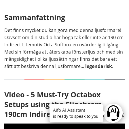
Sammanfattning
Det finns mycket du kan göra med denna ljusformare!
Oavsett om din studio har höga tak eller inte är 190 cm
Indirect Litemotiv Octa Softbox en ovärderlig tillgång.
Med sin förmåga att återskapa fönsterljus och med sin
mångsidighet i olika ljussättningar finns det bara ett
sätt att beskriva denna ljusformare...
legendarisk
.
Video - 5 Must-Try Octabox
Setups using the Elinchrom
Aifo AI Assistant
190cm Indirect Litemotiv Softbox
Ask anyt
is ready to speak to you!