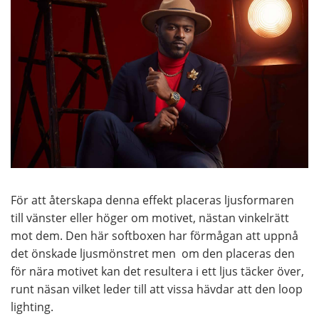
För att återskapa denna effekt placeras ljusformaren
till vänster eller höger om motivet, nästan vinkelrätt
mot dem. Den här softboxen har förmågan att uppnå
det önskade ljusmönstret men om den placeras den
för nära motivet kan det resultera i ett ljus täcker över,
runt näsan vilket leder till att vissa hävdar att den loop
lighting.