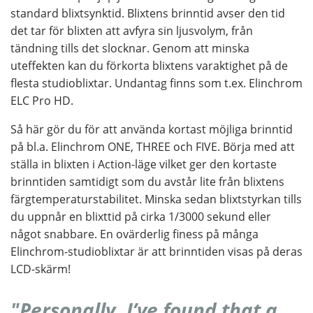
standard blixtsynktid. Blixtens brinntid avser den tid
det tar för blixten att avfyra sin ljusvolym, från
tändning tills det slocknar. Genom att minska
uteffekten kan du förkorta blixtens varaktighet på de
flesta studioblixtar. Undantag finns som t.ex. Elinchrom
ELC Pro HD.
Så här gör du för att använda kortast möjliga brinntid
på bl.a. Elinchrom ONE, THREE och FIVE. Börja med att
ställa in blixten i Action-läge vilket ger den kortaste
brinntiden samtidigt som du avstår lite från blixtens
färgtemperaturstabilitet. Minska sedan blixtstyrkan tills
du uppnår en blixttid på cirka 1/3000 sekund eller
något snabbare. En ovärderlig finess på många
Elinchrom-studioblixtar är att brinntiden visas på deras
LCD-skärm!
"Personally, I’ve found that a