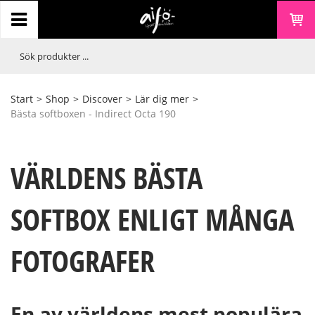
Start
>
Shop
>
Discover
>
Lär dig mer
>
Bästa softboxen - Indirect Octa 190
VÄRLDENS BÄSTA
SOFTBOX ENLIGT MÅNGA
FOTOGRAFER
En av världens mest populära