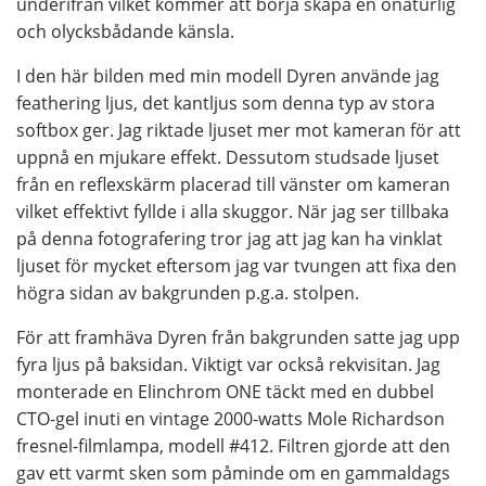
underifrån vilket kommer att börja skapa en onaturlig
och olycksbådande känsla.
I den här bilden med min modell Dyren använde jag
feathering ljus, det kantljus som denna typ av stora
softbox ger. Jag riktade ljuset mer mot kameran för att
uppnå en mjukare effekt. Dessutom studsade ljuset
från en reflexskärm placerad till vänster om kameran
vilket effektivt fyllde i alla skuggor. När jag ser tillbaka
på denna fotografering tror jag att jag kan ha vinklat
ljuset för mycket eftersom jag var tvungen att fixa den
högra sidan av bakgrunden p.g.a. stolpen.
För att framhäva Dyren från bakgrunden satte jag upp
fyra ljus på baksidan. Viktigt var också rekvisitan. Jag
monterade en Elinchrom ONE täckt med en dubbel
CTO-gel inuti en vintage 2000-watts Mole Richardson
fresnel-filmlampa, modell #412. Filtren gjorde att den
gav ett varmt sken som påminde om en gammaldags