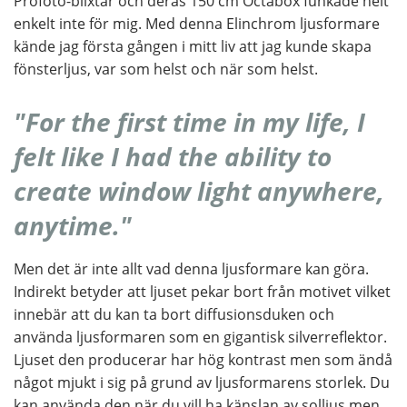
Profoto-blixtar och deras 150 cm Octabox funkade helt
enkelt inte för mig. Med denna Elinchrom ljusformare
kände jag första gången i mitt liv att jag kunde skapa
fönsterljus, var som helst och när som helst.
"For the first time in my life, I
felt like I had the ability to
create window light anywhere,
anytime."
Men det är inte allt vad denna ljusformare kan göra.
Indirekt betyder att ljuset pekar bort från motivet vilket
innebär att du kan ta bort diffusionsduken och
använda ljusformaren som en gigantisk silverreflektor.
Ljuset den producerar har hög kontrast men som ändå
något mjukt i sig på grund av ljusformarens storlek. Du
kan använda den när du vill ha känslan av solljus men