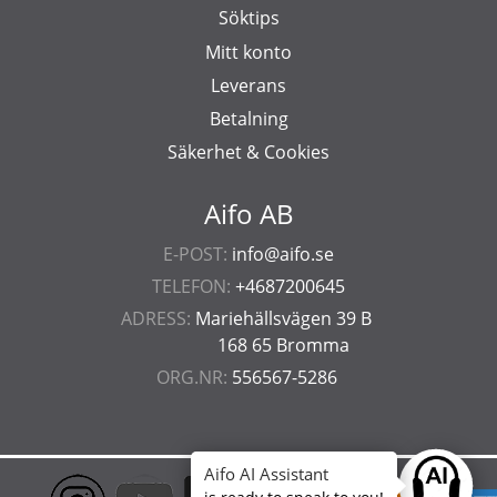
Söktips
Mitt konto
Leverans
Betalning
Säkerhet & Cookies
Aifo AB
E-POST:
info@aifo.se
TELEFON:
+4687200645
ADRESS:
Mariehällsvägen 39 B
168 65 Bromma
ORG.NR:
556567-5286
Aifo AI Assistant
Ask anyt