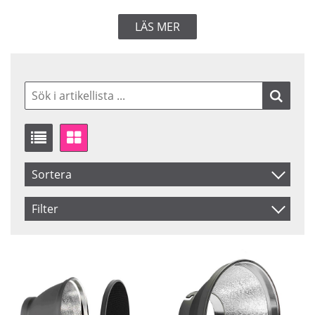
LÄS MER
Sortera
Artikelkod
Filter
Inkl. Moms
Saldo
I lager
Benämning
Beställd
Pris