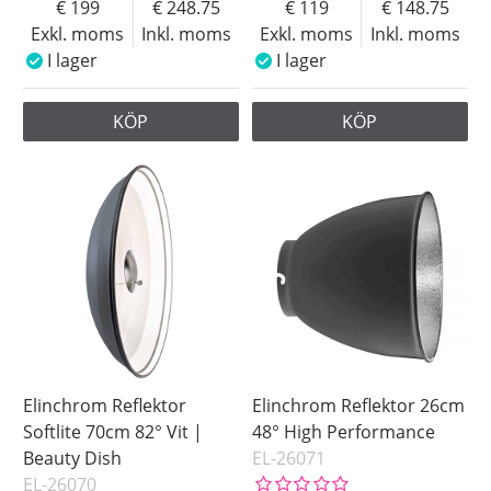
199
248.75
119
148.75
Exkl. moms
Inkl. moms
Exkl. moms
Inkl. moms
I lager
I lager
KÖP
KÖP
Elinchrom Reflektor
Elinchrom Reflektor 26cm
Softlite 70cm 82° Vit |
48° High Performance
Beauty Dish
EL-26071
EL-26070