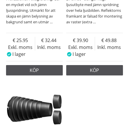
en mycket vid och jämn
ljusutbyte med jämn spridning
ljusspridning. Utmärkt för att
över hela ljusbilden. Reflektorns
skapa en jämn belysning av
framkant är falsad för montering
bakgrund samt en utmär
…
av raster (extra
…
25.95
32.44
39.90
49.88
Exkl. moms
Inkl. moms
Exkl. moms
Inkl. moms
I lager
I lager
KÖP
KÖP