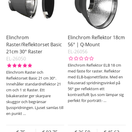
Elinchrom
Elinchrom Reflektor 18cm
Raster/Reflektorset Basic
56° | Q-Mount
21cm 30° Raster
EL-26056
EL-26050
Elinchrom Reflektor ELB 18 cm
med fäste för raster. Reflektor
Elinchrom Raster och
med ELB-bajonettfäste. Med en
Reflektorset Basic 21 cm 30°.
fokuserad spridningsvinkel på
Innehåller standardreflektor 21
56° ger reflektorn ett
cm och 1 st Raster. Ett
kontrastfullt ljus som lämpar sig
bikakeraster ger skarpare
perfekt för porträtt-
…
skuggor och begränsar
ljusspridningen. Ljuset samlas till
en punkt
…