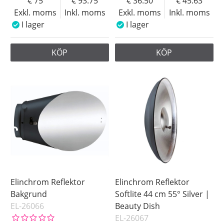
75
93.75
36.50
45.63
Exkl. moms
Inkl. moms
Exkl. moms
Inkl. moms
I lager
I lager
KÖP
KÖP
Elinchrom Reflektor
Elinchrom Reflektor
Bakgrund
Softlite 44 cm 55° Silver |
EL-26066
Beauty Dish
EL-26067