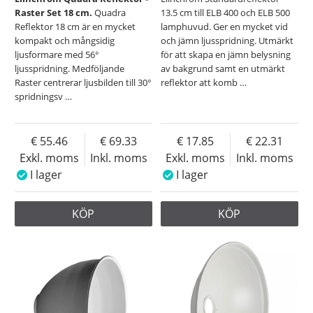
Raster Set 18 cm.
Quadra
13.5 cm till ELB 400 och ELB 500
Reflektor 18 cm är en mycket
lamphuvud. Ger en mycket vid
kompakt och mångsidig
och jämn ljusspridning. Utmärkt
ljusformare med 56°
för att skapa en jämn belysning
ljusspridning. Medföljande
av bakgrund samt en utmärkt
Raster centrerar ljusbilden till 30°
reflektor att komb
…
spridningsv
…
55.46
69.33
17.85
22.31
Exkl. moms
Inkl. moms
Exkl. moms
Inkl. moms
I lager
I lager
KÖP
KÖP