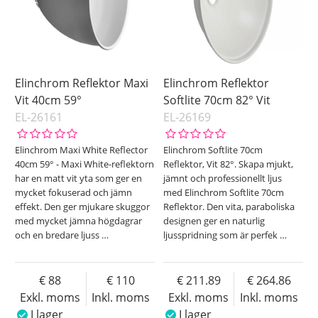
Elinchrom Reflektor Maxi
Elinchrom Reflektor
Vit 40cm 59°
Softlite 70cm 82° Vit
EL-26161
EL-26169
Elinchrom Maxi White Reflector
Elinchrom Softlite 70cm
40cm 59° - Maxi White-reflektorn
Reflektor, Vit 82°. Skapa mjukt,
har en matt vit yta som ger en
jämnt och professionellt ljus
mycket fokuserad och jämn
med Elinchrom Softlite 70cm
effekt. Den ger mjukare skuggor
Reflektor. Den vita, paraboliska
med mycket jämna högdagrar
designen ger en naturlig
och en bredare ljuss
…
ljusspridning som är perfek
…
88
110
211.89
264.86
Exkl. moms
Inkl. moms
Exkl. moms
Inkl. moms
I lager
I lager