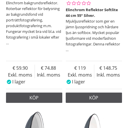
Elinchrom bakgrundsreflektor.
Roterbar reflektor för belysning
Elinchrom Reflektor Softlite
av bakgrundsfond vid
44 cm 55° Silver.
porträttfotografering,
Mjukljusreflektor som ger en
produktfotografering m.m.
jämn ljusspridning och hårdare
Fungerar mycket bra vid bl.a. vid
ljus än softbox. Mycket populär
fotografering i små lokaler efter
ljusformare vid mode/fashion
…
fotograferingar. Denna reflektor
…
59.90
74.88
119
148.75
Exkl. moms
Inkl. moms
Exkl. moms
Inkl. moms
I lager
I lager
KÖP
KÖP