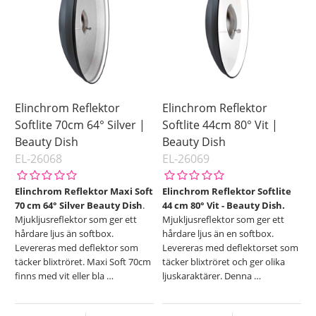
Elinchrom Reflektor
Elinchrom Reflektor
Softlite 70cm 64° Silver |
Softlite 44cm 80° Vit |
Beauty Dish
Beauty Dish
EL-26068
EL-26069
Elinchrom Reflektor Maxi Soft
Elinchrom Reflektor Softlite
70 cm 64° Silver Beauty Dish
.
44 cm 80° Vit - Beauty Dish.
Mjukljusreflektor som ger ett
Mjukljusreflektor som ger ett
hårdare ljus än softbox.
hårdare ljus än en softbox.
Levereras med deflektor som
Levereras med deflektorset som
täcker blixtröret. Maxi Soft 70cm
täcker blixtröret och ger olika
finns med vit eller bla
…
ljuskaraktärer. Denna
…