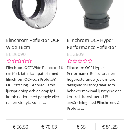
Elinchrom Reflektor OCF
Elinchrom OCF Hyper
Wide 16cm
Performance Reflektor
EL-26090
EL-26091
Elinchrom OCF Wide Reflector 16
Elinchrom OCF Hyper
cm för blixtar kompatibla med
Performance Reflector är en
Elinchrom OCF och Profoto®
högpresterande ljusformare
OCF fattning. Ger bred, jämn
designad för fotografer som
ljusspridning och är lämplig i
behöver maximal ljusstyrka och
kombination med paraply eller
kontroll. Konstruerad för
när en stor yta som t
…
användning med Elinchroms &
Profoto
…
56.50
70.63
65
81.25