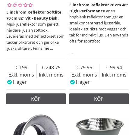
Elinchrom Reflektor 26 cm 48°
High Performance
är en
Elinchrom Reflektor Softlite
högblank reflektor som ger en
70 cm 82° Vit - Beauty Dish.
smal koncentrerad ljusstråle,
Mjukljusreflektor som ger ett
idealisk att rikta mot väggar och
hårdare ljus än softbox.
tak för indirekt ljus. Den används
Levereras med deflektorset som
ofta för sportfoto
täcker blixtröret och ger olika
ljuskaraktärer. Finns me
…
…
199
248.75
79.95
99.94
Exkl. moms
Inkl. moms
Exkl. moms
Inkl. moms
I lager
I lager
KÖP
KÖP