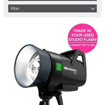
Artikelkod
Filter
Benämning
Saldo
I lager
Inkl. Moms
Pris