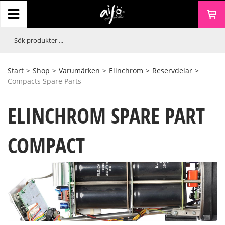
Start
>
Shop
>
Varumärken
>
Elinchrom
>
Reservdelar
>
Compacts Spare Parts
ELINCHROM SPARE PART
COMPACT