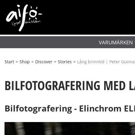
VARUMÄRKEN
Start
>
Shop
>
Discover
>
Stories
>
Lång brinntid | Peter Gunna
BILFOTOGRAFERING MED 
Bilfotografering - Elinchrom E