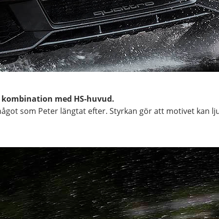
 i kombination med HS-huvud.
ågot som Peter längtat efter. Styrkan gör att motivet kan l