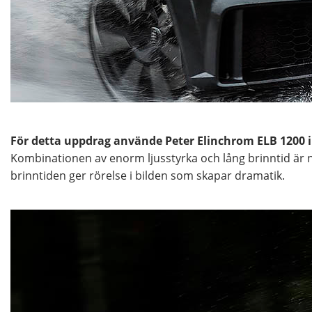
För detta uppdrag använde Peter Elinchrom ELB 1200
Kombinationen av enorm ljusstyrka och lång brinntid är n
brinntiden ger rörelse i bilden som skapar dramatik.