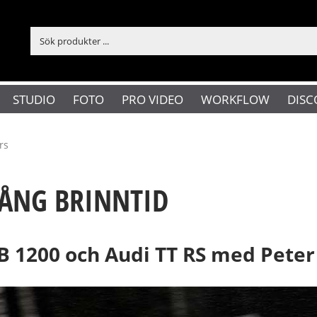
STUDIO
FOTO
PRO VIDEO
WORKFLOW
DISC
rs
LÅNG BRINNTID
LB 1200 och Audi TT RS med Pete