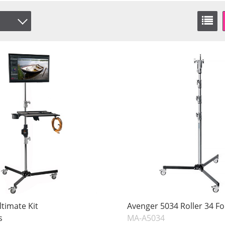
ltimate Kit
Avenger 5034 Roller 34 Fo
s
MA-A5034