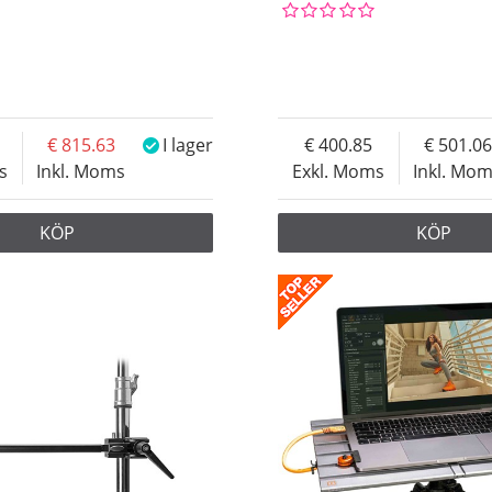
815.63
I lager
400.85
501.06
s
Inkl. Moms
Exkl. Moms
Inkl. Mo
KÖP
KÖP