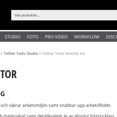
STUDIO
FOTO
PRO VIDEO
WORKFLOW
DISC
>
Tether Tools Studio
>
Tether Tools Monitor Kit
ITOR
ÖG
r och säkrar arbetsmiljön samt snabbar upp arbetsflödet.
ch materialval samt detaljkvalitet är av absolut högsta klass.