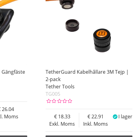
e Gängfäste
TetherGuard Kabelhållare 3M Tejp |
2-pack
Tether Tools
TG005
26.04
kl. Moms
18.33
22.91
I lager
Exkl. Moms
Inkl. Moms