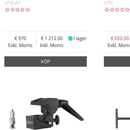
UTK-AT
UTK
970
1 212.50
I lager
652.50
Exkl. Moms
Inkl. Moms
Exkl. Mom
KÖP