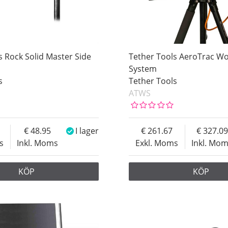
s Rock Solid Master Side
Tether Tools AeroTrac Wo
System
s
Tether Tools
ATWS
48.95
I lager
261.67
327.09
s
Inkl. Moms
Exkl. Moms
Inkl. Mo
KÖP
KÖP