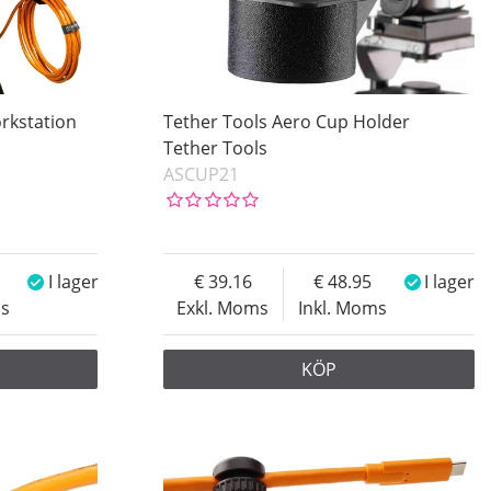
rkstation
Tether Tools Aero Cup Holder
Tether Tools
ASCUP21
I lager
39.16
48.95
I lager
ms
Exkl. Moms
Inkl. Moms
KÖP