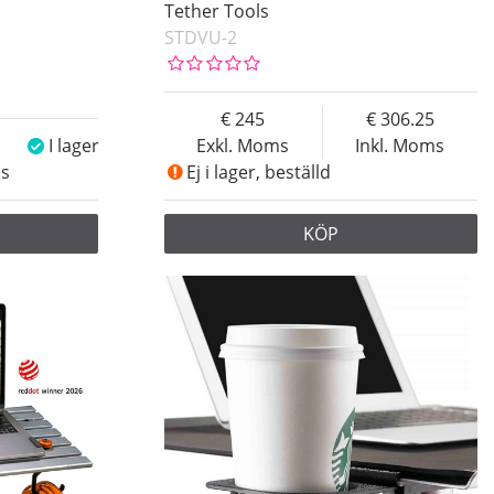
Tether Tools
STDVU-2
245
306.25
I lager
Exkl. Moms
Inkl. Moms
ms
Ej i lager, beställd
KÖP