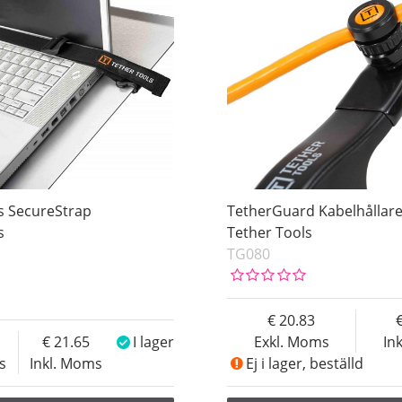
s SecureStrap
TetherGuard Kabelhållar
s
Tether Tools
TG080
20.83
21.65
I lager
Exkl. Moms
In
s
Inkl. Moms
Ej i lager, beställd