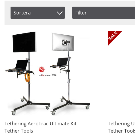
Sortera
Filter
Saldo
Artikelkod
I lager
Benämning
Beställd
Inkl. Moms
Pris
Tethering AeroTrac Ultimate Kit
Tethering U
Tether Tools
Tether Tool