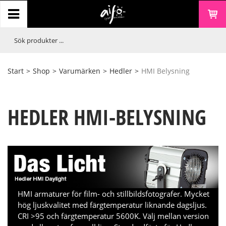
Start
>
Shop
>
Varumärken
>
Hedler
>
HMI Belysning
HEDLER HMI-BELYSNING
HMI armaturer för film- och stillbildsfotografer. Mycket
hög ljuskvalitet med färgtemperatur liknande dagsljus.
CRI >95 och färgtemperatur 5600K. Välj mellan version