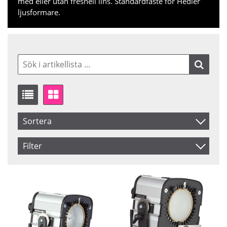
med eller utan fresnell lins. Standardfäste för Hedler
ljusformare.
Sortera
Artikelkod
Filter
Inkl. Moms
Saldo
Ej i lager
Benämning
Pris