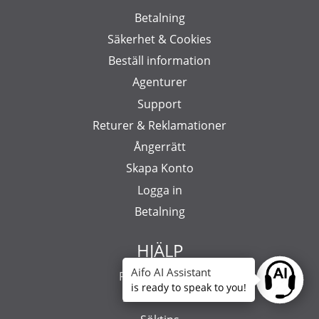
Betalning
Säkerhet & Cookies
Beställ information
Agenturer
Support
Returer & Reklamationer
Ångerrätt
Skapa Konto
Logga in
Betalning
HJÄLP
Aifo AI Assistant
För nya kunder
Ask anyt
is ready to speak to you!
Så handlar du