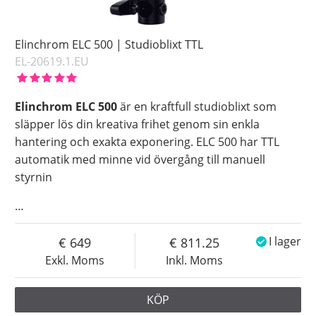
Elinchrom ELC 500 | Studioblixt TTL
EL-20619.1.EU
Elinchrom ELC 500
är en kraftfull studioblixt som
släpper lös din kreativa frihet genom sin enkla
hantering och exakta exponering. ELC 500 har TTL
automatik med minne vid övergång till manuell
styrnin
…
649
811.25
I lager
Exkl. Moms
Inkl. Moms
KÖP