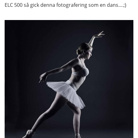
ELC 500 så gick denna fotografering som en dans….;)