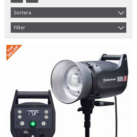
Sortera
Benämning
Filter
Inkl. Moms
Saldo
I lager
Ej i lager
Pris