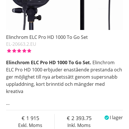
Elinchrom ELC Pro HD 1000 To Go Set
EL-20663.2.EU
Elinchrom ELC Pro HD 1000 To Go Set.
Elinchrom
ELC Pro HD 1000 erbjuder enastående prestanda och
ger möjlighet till nya arbetssätt genom supersnabb
uppladdning, kort brinntid och mängder med
kreativa
…
1 915
2 393.75
I lager
Exkl. Moms
Inkl. Moms