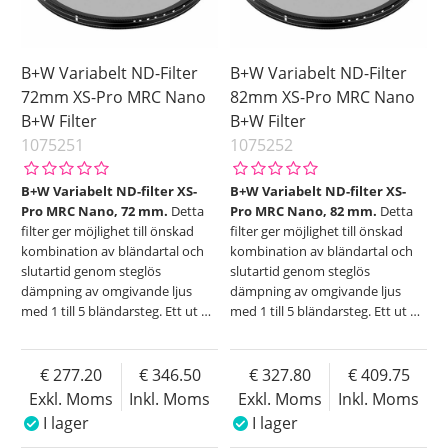
B+W Variabelt ND-Filter
B+W Variabelt ND-Filter
72mm XS-Pro MRC Nano
82mm XS-Pro MRC Nano
B+W Filter
B+W Filter
1075251
1075252
B+W Variabelt ND-filter XS-
B+W Variabelt ND-filter XS-
Pro MRC Nano, 72 mm.
Detta
Pro MRC Nano, 82 mm.
Detta
filter ger möjlighet till önskad
filter ger möjlighet till önskad
kombination av bländartal och
kombination av bländartal och
slutartid genom steglös
slutartid genom steglös
dämpning av omgivande ljus
dämpning av omgivande ljus
med 1 till 5 bländarsteg. Ett ut
…
med 1 till 5 bländarsteg. Ett ut
…
277.20
346.50
327.80
409.75
Exkl. Moms
Inkl. Moms
Exkl. Moms
Inkl. Moms
I lager
I lager