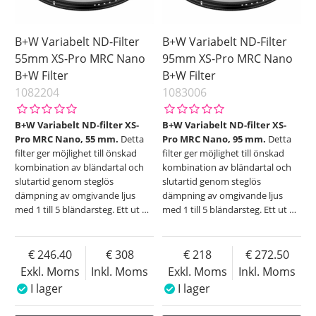
B+W Variabelt ND-Filter
B+W Variabelt ND-Filter
55mm XS-Pro MRC Nano
95mm XS-Pro MRC Nano
B+W Filter
B+W Filter
1082204
1083006
B+W Variabelt ND-filter XS-
B+W Variabelt ND-filter XS-
Pro MRC Nano, 55 mm.
Detta
Pro MRC Nano, 95 mm.
Detta
filter ger möjlighet till önskad
filter ger möjlighet till önskad
kombination av bländartal och
kombination av bländartal och
slutartid genom steglös
slutartid genom steglös
dämpning av omgivande ljus
dämpning av omgivande ljus
med 1 till 5 bländarsteg. Ett ut
…
med 1 till 5 bländarsteg. Ett ut
…
246.40
308
218
272.50
Exkl. Moms
Inkl. Moms
Exkl. Moms
Inkl. Moms
I lager
I lager