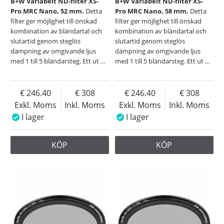
B+W Variabelt ND-filter XS-
B+W Variabelt ND-filter XS-
Pro MRC Nano, 52 mm.
Detta
Pro MRC Nano, 58 mm.
Detta
filter ger möjlighet till önskad
filter ger möjlighet till önskad
kombination av bländartal och
kombination av bländartal och
slutartid genom steglös
slutartid genom steglös
dämpning av omgivande ljus
dämpning av omgivande ljus
med 1 till 5 bländarsteg. Ett ut
…
med 1 till 5 bländarsteg. Ett ut
…
246.40
308
246.40
308
Exkl. Moms
Inkl. Moms
Exkl. Moms
Inkl. Moms
I lager
I lager
KÖP
KÖP