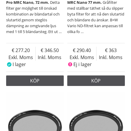
Pro MRC Nano, 72 mm.
Detta
MRC Nano 77 mm.
Gråfilter
filter ger möjlighet till önskad
med ställbar täthet så du slipper
kombination av bländartal och
byta filter för att nå den slutartid
slutartid genom steglös
och bländare du änskar. B+W
dämpning av omgivande ljus
Vario ND-filtret kan anpassas till
med 1 till 5 bländarsteg. Ett ut
…
olika fo
…
277.20
346.50
290.40
363
Exkl. Moms
Inkl. Moms
Exkl. Moms
Inkl. Moms
I lager
Ej i lager
KÖP
KÖP