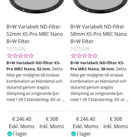
B+W Variabelt ND-Filter
B+W Variabelt ND-Filter
52mm XS-Pro MRC Nano
58mm XS-Pro MRC Nano
B+W Filter
B+W Filter
1075246
1075248
B+W Variabelt ND-filter XS-
B+W Variabelt ND-filter XS-
Pro MRC Nano, 52 mm.
Detta
Pro MRC Nano, 58 mm.
Detta
filter ger möjlighet till önskad
filter ger möjlighet till önskad
kombination av bländartal och
kombination av bländartal och
slutartid genom steglös
slutartid genom steglös
dämpning av omgivande ljus
dämpning av omgivande ljus
med 1 till 5 bländarsteg. Ett ut
…
med 1 till 5 bländarsteg. Ett ut
…
246.40
308
246.40
308
Exkl. Moms
Inkl. Moms
Exkl. Moms
Inkl. Moms
I lager
I lager