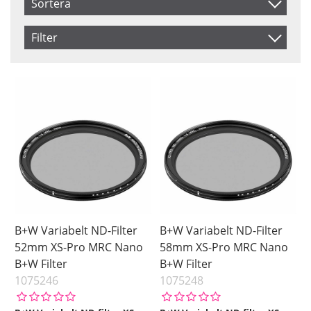
Sortera
Artikelkod
Filter
Benämning
Size
Saldo
46 mm
I lager
Inkl. Moms
49 mm
Ej i lager
52 mm
55 mm
58 mm
62 mm
67 mm
72 mm
B+W Variabelt ND-Filter
B+W Variabelt ND-Filter
77 mm
52mm XS-Pro MRC Nano
58mm XS-Pro MRC Nano
B+W Filter
B+W Filter
82 mm
1075246
1075248
95 mm
Pris