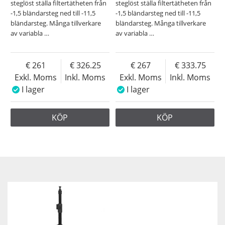
steglöst ställa filtertätheten från
steglöst ställa filtertätheten från
-1,5 bländarsteg ned till -11,5
-1,5 bländarsteg ned till -11,5
bländarsteg. Många tillverkare
bländarsteg. Många tillverkare
av variabla
…
av variabla
…
261
326.25
267
333.75
Exkl. Moms
Inkl. Moms
Exkl. Moms
Inkl. Moms
I lager
I lager
KÖP
KÖP