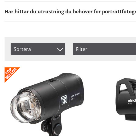
Här hittar du utrustning du behöver för porträttfotog
Sortera
Filter
Saldo
Artikelkod
I lager
Benämning
Beställd
Inkl. Moms
Pris