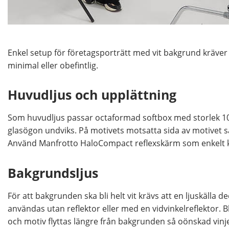
Enkel setup för företagsporträtt med vit bakgrund kräver 
minimal eller obefintlig.
Huvudljus och upplättning
Som huvudljus passar octaformad softbox med storlek 100 c
glasögon undviks. På motivets motsatta sida av motivet s
Använd Manfrotto HaloCompact reflexskärm som enkelt ka
Bakgrundsljus
För att bakgrunden ska bli helt vit krävs att en ljuskälla
användas utan reflektor eller med en vidvinkelreflektor. 
och motiv flyttas längre från bakgrunden så oönskad vinje