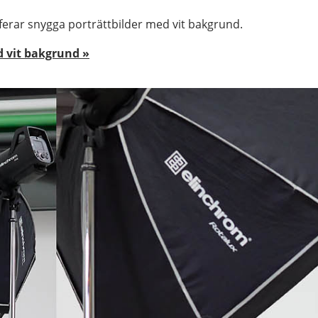
aferar snygga porträttbilder med vit bakgrund.
d vit bakgrund »