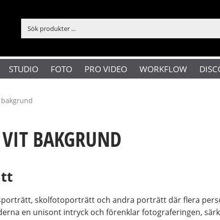
STUDIO
FOTO
PRO VIDEO
WORKFLOW
DISC
t bakgrund
 VIT BAKGRUND
tt
sporträtt, skolfotoporträtt och andra porträtt där flera pe
erna en unisont intryck och förenklar fotograferingen, särks