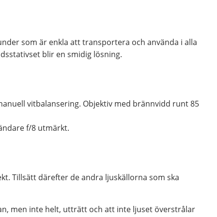
kgrunder som är enkla att transportera och använda i alla
sstativset blir en smidig lösning.
t manuell vitbalansering. Objektiv med brännvidd runt 85
ändare f/8 utmärkt.
ekt. Tillsätt därefter de andra ljuskällorna som ska
 men inte helt, utträtt och att inte ljuset överstrålar