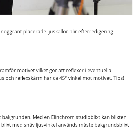
noggrant placerade ljuskällor blir efterredigering
mför motivet vilket gör att reflexer i eventuella
s och reflexskärm har ca 45° vinkel mot motivet. Tips!
mot bakgrunden. Med en Elinchrom studioblixt kan blixten
m blixt med snäv ljusvinkel används måste bakgrundsblixt