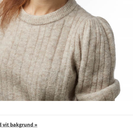
d vit bakgrund »