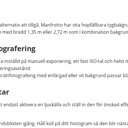
la alternativ att tillgå. Manfrotto har vita hopfällbara tygba
le med bredd 1,35 m eller 2,72 m som i kombination bakgrund
ografering
ra inställd på manuell exponering, ett fast ISO-tal och hels
eringsavstånd.
trättfotografeing med enfärgad eller vit bakgrund passar bl
tar
t endast aktivera en ljuskälla och ställ in den för önskad eff
lixten igång. Håll koll på ditt histogram så den blir nästan,