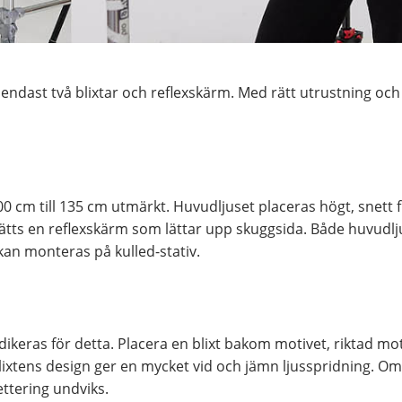
endast två blixtar och reflexskärm. Med rätt utrustning och 
m till 135 cm utmärkt. Huvudljuset placeras högt, snett fra
ätts en reflexskärm som lättar upp skuggsida. Både huvudlju
n monteras på kulled-stativ.
 dedikeras för detta. Placera en blixt bakom motivet, riktad 
Blixtens design ger en mycket vid och jämn ljusspridning. O
ttering undviks.