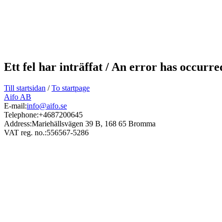
Ett fel har inträffat / An error has occurr
Till startsidan
/
To startpage
Aifo AB
E-mail:
info@aifo.se
Telephone:
+4687200645
Address:
Mariehällsvägen 39 B, 168 65 Bromma
VAT reg. no.:
556567-5286