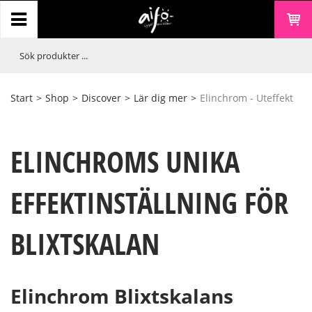
Start
>
Shop
>
Discover
>
Lär dig mer
>
Elinchrom - Uteffekt
ELINCHROMS UNIKA
EFFEKTINSTÄLLNING FÖR
BLIXTSKALAN
Elinchrom Blixtskalans