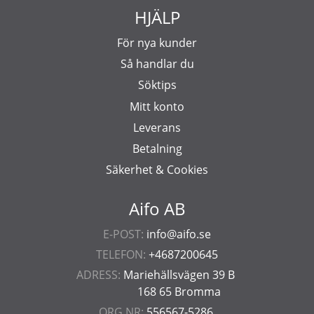
HJÄLP
För nya kunder
Så handlar du
Söktips
Mitt konto
Leverans
Betalning
Säkerhet & Cookies
Aifo AB
E-POST:
info@aifo.se
TELEFON:
+4687200645
ADRESS:
Mariehällsvägen 39 B
168 65 Bromma
ORG.NR:
556567-5286