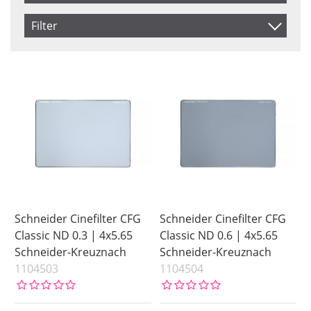
Artikelkod
Filter
Inkl. Moms
Size
Saldo
4x5.65
I lager
Benämning
Ej i lager
Pris
Schneider Cinefilter CFG
Schneider Cinefilter CFG
Classic ND 0.3 | 4x5.65
Classic ND 0.6 | 4x5.65
Schneider-Kreuznach
Schneider-Kreuznach
1104503
1104504