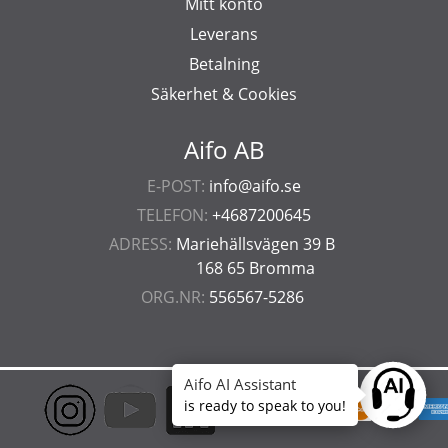
Mitt konto
Leverans
Betalning
Säkerhet & Cookies
Aifo AB
E-POST:
info@aifo.se
TELEFON:
+4687200645
ADRESS:
Mariehällsvägen 39 B
168 65 Bromma
ORG.NR:
556567-5286
Aifo AI Assistant
Ask anyt
is ready to speak to you!