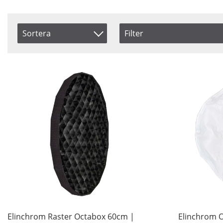
Sortera
Filter
Saldo
Artikelkod
I lager
Benämning
Pris
Inkl. Moms
Elinchrom Raster Octabox 60cm |
Elinchrom 