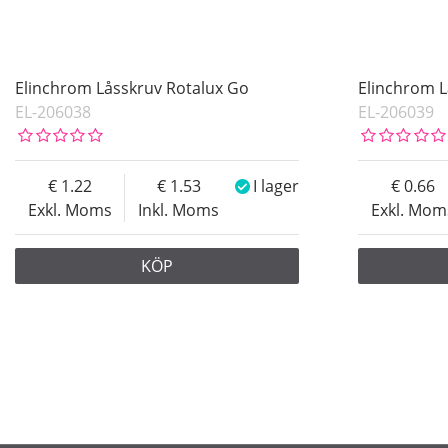
Elinchrom Låsskruv Rotalux Go
Elinchrom L
EL-206038
EL-206039
1.22
1.53
I lager
0.66
Exkl. Moms
Inkl. Moms
Exkl. Mom
KÖP