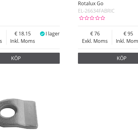
Rotalux Go
EL-26634FABRIC
18.15
I lager
76
95
s
Inkl. Moms
Exkl. Moms
Inkl. Mo
KÖP
KÖP