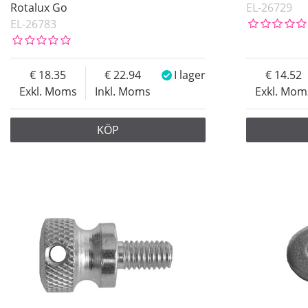
Rotalux Go
EL-26729
EL-26783
18.35
22.94
I lager
14.52
Exkl. Moms
Inkl. Moms
Exkl. Mom
KÖP