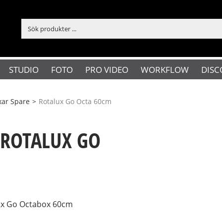
STUDIO
FOTO
PRO VIDEO
WORKFLOW
DISC
xar Spare
>
Rotalux Go Octa 60cm
 ROTALUX GO
alux Go Octabox 60cm