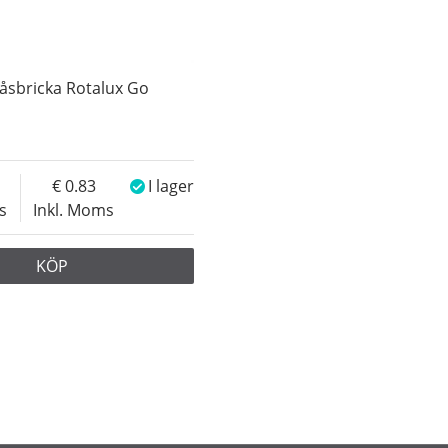
åsbricka Rotalux Go
0.83
I lager
s
Inkl. Moms
KÖP