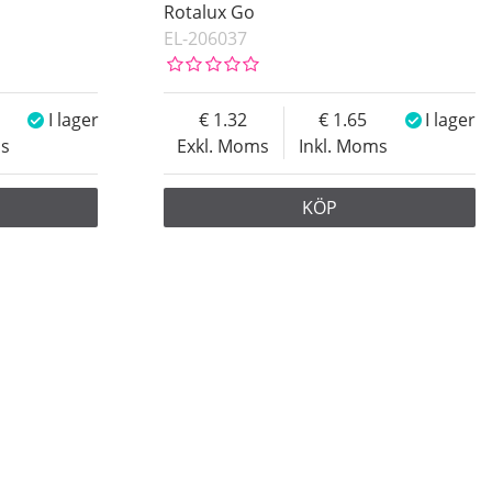
Rotalux Go
EL-206037
I lager
1.32
1.65
I lager
ms
Exkl. Moms
Inkl. Moms
KÖP