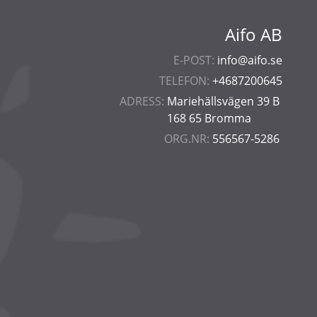
Aifo AB
E-POST:
info@aifo.se
TELEFON:
+4687200645
ADRESS:
Mariehällsvägen 39 B
168 65 Bromma
ORG.NR:
556567-5286