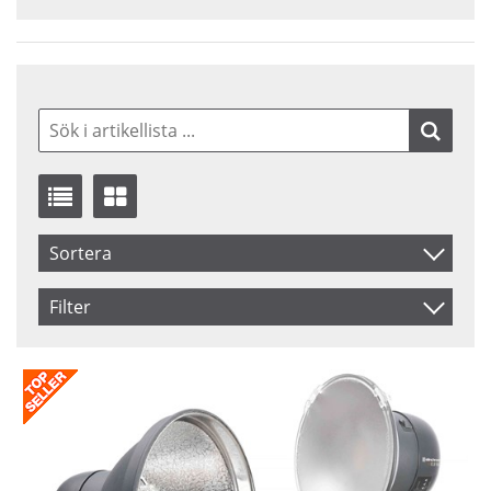
Sortera
Benämning
Filter
Inkl. Moms
Saldo
I lager
Pris