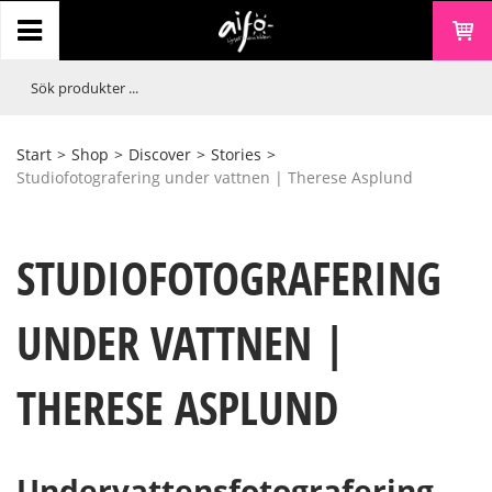
Start
>
Shop
>
Discover
>
Stories
>
Studiofotografering under vattnen | Therese Asplund
STUDIOFOTOGRAFERING
UNDER VATTNEN |
THERESE ASPLUND
Undervattensfotografering