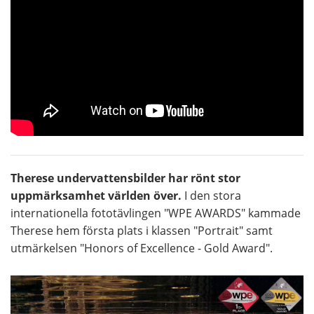
Therese undervattensbilder har rönt stor
uppmärksamhet världen över.
I den stora
internationella fototävlingen "WPE AWARDS" kammade
Therese hem första plats i klassen "Portrait" samt
utmärkelsen "Honors of Excellence - Gold Award".