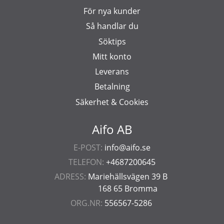
För nya kunder
Så handlar du
Söktips
Mitt konto
Leverans
Betalning
Säkerhet & Cookies
Aifo AB
E-POST:
info@aifo.se
TELEFON:
+4687200645
ADRESS:
Mariehällsvägen 39 B
168 65 Bromma
ORG.NR:
556567-5286