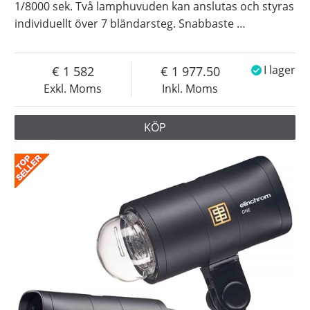
1/8000 sek. Två lamphuvuden kan anslutas och styras
individuellt över 7 bländarsteg. Snabbaste
…
1 582
1 977.50
I lager
Exkl. Moms
Inkl. Moms
KÖP