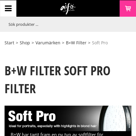
Start
>
Shop
>
Varumärken
>
B+W Filter
>
Soft Pro
B+W FILTER SOFT PRO
FILTER
B+W har tagit fram en ny typ av softfilter för