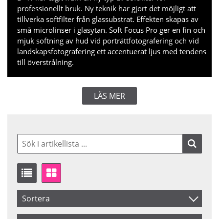
professionellt bruk. Ny teknik har gjort det möjligt att
tillverka softfilter från glassubstrat. Effekten skapas av
små microlinser i glasytan. Soft Focus Pro ger en fin och
mjuk softning av hud vid porträttfotografering och vid
landskapsfotografering ett accentuerat ljus med tendens
till överstrålning.
LÄS MER
Sortera
Artikelkod