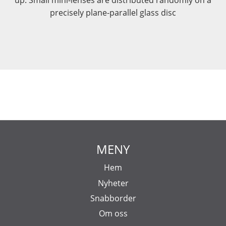
up. Small mini-lenses are distributed randomly on a
precisely plane-parallel glass disc
MENY
Hem
Nyheter
Snabborder
Om oss