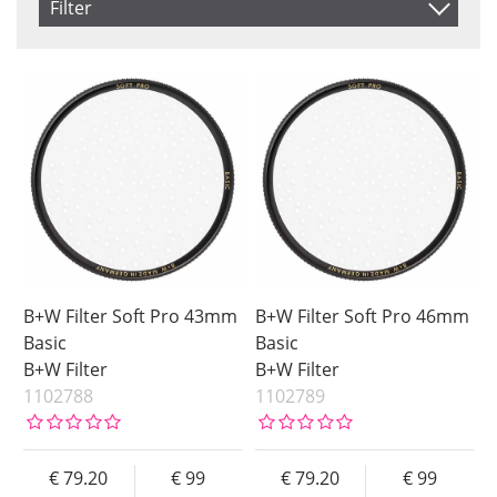
Filter
Inkl. Moms
Storlek
Saldo
43 mm
I lager
Benämning
46 mm
Ej i lager
Storlek
49 mm
Coating
52 mm
55 mm
Fattning
58 mm
62 mm
67 mm
B+W Filter Soft Pro 43mm
B+W Filter Soft Pro 46mm
72 mm
Basic
Basic
B+W Filter
B+W Filter
77 mm
1102788
1102789
82 mm
86 mm
95 mm
79.20
99
79.20
99