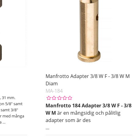
Manfrotto Adapter 3/8 W F - 3/8 W M
Diam
MA-184
r, 31 mm.
on 5/8" samt
Manfrotto 184 Adapter 3/8 W F - 3/8
 samt 3/8"
W M
är en mångsidig och pålitlig
ter med många
adapter som är des
 a
…
…