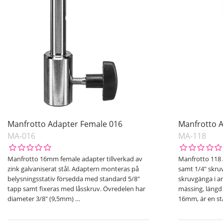
Manfrotto Adapter Female 016
Manfrotto 
MA-016
MA-118
Manfrotto 16mm female adapter tillverkad av
Manfrotto 118
zink galvaniserat stål. Adaptern monteras på
samt 1/4" skru
belysningsstativ försedda med standard 5/8"
skruvgänga i a
tapp samt fixeras med låsskruv. Övredelen har
mässing, läng
diameter 3/8" (9,5mm)
…
16mm, är en s