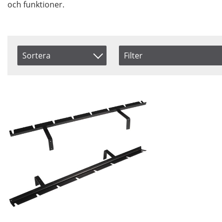
och funktioner.
Sortera
Filter
Typ
Saldo
Artikelkod
Adapter
I lager
Benämning
Boom & Arm
Ej i la
Inkl. Moms
Clamp & Grip
Counter
Weight
Grip Head
Holder &
Support