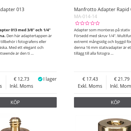
Adapter 013
Manfrotto Adapter Rapid 
MA-014-14
pter 013 med 3/8" och 1/4"
Adapter som monteras på stativ
rna.
Den här adaptertappen är
Försedd med skruv 1/4". Multifun
tillbehör i fotografens eller
extremt mångsidig och byggd för 
äska. Med ett elegant och
denna 16 mm stativadapter är et
utseende är den ti
…
tillägg till alla fotogra
…
12.73
I lager
17.43
21.79
s
Inkl. Moms
Exkl. Moms
Inkl. Mo
KÖP
KÖP