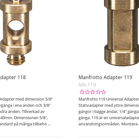
Adapter 118
Manfrotto Adapter 119
MA-119
 Adapter med dimension 5/8"
Manfrotto 119 Universal Adapte
vgänga i ena änden och 3/8"
Stativadapter med yttre dimensi
ndra änden. Tillverkad av
gängor i bägge ändar, 1/4" gänga
d 40mm. Dimensionen 5/8",
gänga. 119 är en universaladap
tandard på många tillbehö
…
användningsområden. Montera