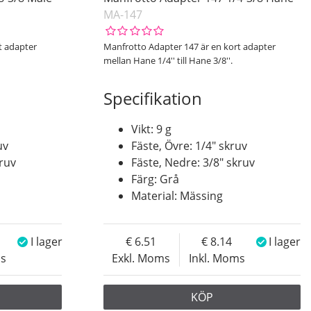
MA-147
t adapter
Manfrotto Adapter 147 är en kort adapter
mellan Hane 1/4'' till Hane 3/8''.
Specifikation
Vikt: 9 g
uv
Fäste, Övre: 1/4″ skruv
kruv
Fäste, Nedre: 3/8″ skruv
Färg: Grå
Material: Mässing
I lager
6.51
8.14
I lager
ms
Exkl. Moms
Inkl. Moms
KÖP