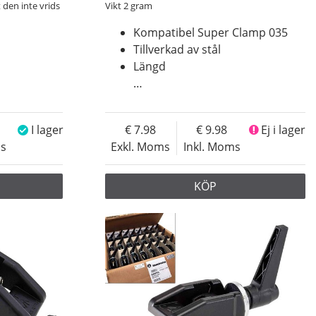
 den inte vrids
Vikt 2 gram
Kompatibel Super Clamp 035
Tillverkad av stål
Längd
…
I lager
7.98
9.98
Ej i lager
ms
Exkl. Moms
Inkl. Moms
KÖP