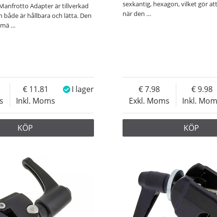
sexkantig, hexagon, vilket gör att
 Manfrotto Adapter är tillverkad
när den
…
 både är hållbara och lätta. Den
v mä
…
11.81
I lager
7.98
9.98
s
Inkl. Moms
Exkl. Moms
Inkl. Mo
KÖP
KÖP