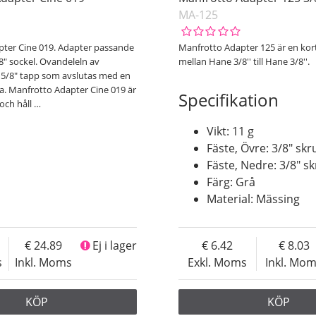
MA-125
ter Cine 019. Adapter passande
Manfrotto Adapter 125 är en kor
8" sockel. Ovandeleln av
mellan Hane 3/8'' till Hane 3/8''.
 5/8" tapp som avslutas med en
a. Manfrotto Adapter Cine 019 är
Specifikation
 och håll
…
Vikt: 11 g
Fäste, Övre: 3/8″ skr
Fäste, Nedre: 3/8″ s
Färg: Grå
Material: Mässing
24.89
Ej i lager
6.42
8.03
s
Inkl. Moms
Exkl. Moms
Inkl. Mo
KÖP
KÖP