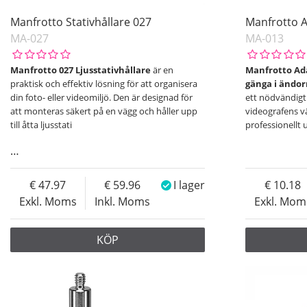
Misc
Manfrotto Stativhållare 027
Manfrotto 
MA-027
MA-013
Support Arms
Wheels
Manfrotto 027 Ljusstativhållare
är en
Manfrotto Ada
praktisk och effektiv lösning för att organisera
gänga i ändo
Pris
din foto- eller videomiljö. Den är designad för
ett nödvändigt 
att monteras säkert på en vägg och håller upp
videografens v
till åtta ljusstati
professionellt 
…
47.97
59.96
I lager
10.18
Exkl. Moms
Inkl. Moms
Exkl. Mom
KÖP