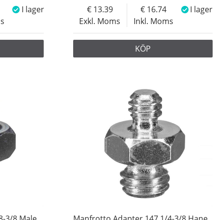
I lager
13.39
16.74
I lager
ms
Exkl. Moms
Inkl. Moms
KÖP
8-3/8 Male
Manfrotto Adapter 147 1/4-3/8 Hane