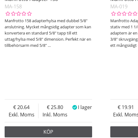
MA-158
MA-019
Manfrotto 158 adapterhylsa med dubbel 5/8"
Manfrotto Adap
anslutning. Mycket mångsidig adapter som kan
stativ med 1 1/
konvertera en standard 5/8" tapp till ett
adaptern är en
uttag/hylsa med 5/8" dimension. Perfekt när en
3/8" skruvgäng
tillbehörsarm med 5/8"
…
ett mångsidigt
20.64
25.80
I lager
19.91
Exkl. Moms
Inkl. Moms
Exkl. Mom
KÖP