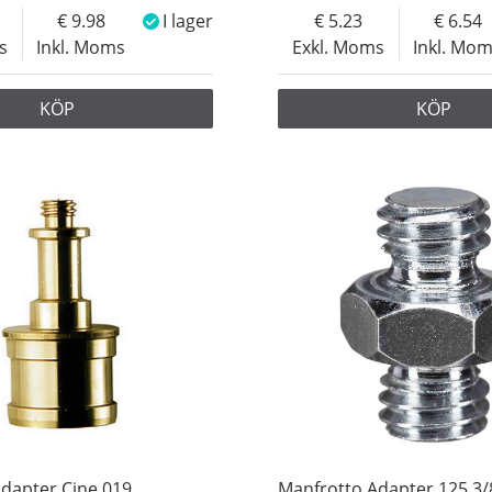
9.98
I lager
5.23
6.54
s
Inkl. Moms
Exkl. Moms
Inkl. Mo
KÖP
KÖP
dapter Cine 019
Manfrotto Adapter 125 3/