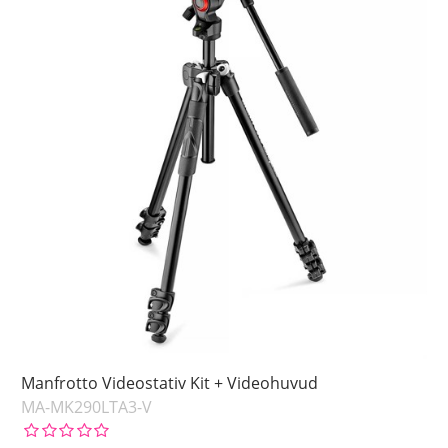
Manfrotto Videostativ Kit + Videohuvud
MA-MK290LTA3-V