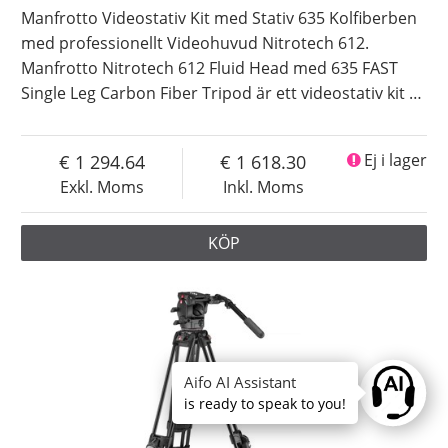
Manfrotto Videostativ Kit med Stativ 635 Kolfiberben
med professionellt Videohuvud Nitrotech 612.
Manfrotto Nitrotech 612 Fluid Head med 635 FAST
Single Leg Carbon Fiber Tripod är ett videostativ kit
…
1 294.64
1 618.30
Ej i lager
Exkl. Moms
Inkl. Moms
KÖP
Aifo AI Assistant
Ask anyt
is ready to speak to you!