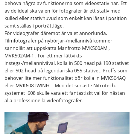
behöva några av funktionerna som videostativ har. Ett
av de idealiska valen för fotografer är ett stativ med
kulled eller stativhuvud som enkelt kan låsas i position
samt ställas i porträttläge.
För videografer däremot är valet annorlunda.
Filmfotografer på nybörjar-/mellannivå kommer
sannolikt att uppskatta Manfrotto MVK500AM ,
MVK502AM-1 . För ett mer lättvikts
instegs-/mellannivåval, kolla in 500 head på 190 stativet
eller 502 head på legendariska 055 stativet. Proffs som
behöver lite mer funktionalitet bör kolla in MVK504AQ
eller MVK608TWINFC . Med det senaste Nitrotech-
systemet 608 skulle vara ett fantastiskt val för nästan
alla professionella videofotografer.