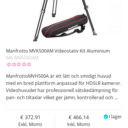
Manfrotto MVK500AM Videostativ Kit Aluminium
MA-MVK500AM
ManfrottoMVH500A är ett lätt och smidigt huvud
med en bred plattform anpassad för HDSLR kameror.
Videohuvudet har professionell vätskedämpning för
pan- och tiltaxlar vilket ger jämn, kontrollerad och
…
372.91
466.14
I lager
Exkl. Moms
Inkl. Moms