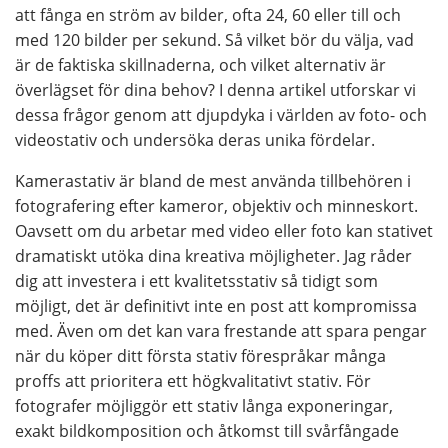
att fånga en ström av bilder, ofta 24, 60 eller till och
med 120 bilder per sekund. Så vilket bör du välja, vad
är de faktiska skillnaderna, och vilket alternativ är
överlägset för dina behov? I denna artikel utforskar vi
dessa frågor genom att djupdyka i världen av foto- och
videostativ och undersöka deras unika fördelar.
Kamerastativ är bland de mest använda tillbehören i
fotografering efter kameror, objektiv och minneskort.
Oavsett om du arbetar med video eller foto kan stativet
dramatiskt utöka dina kreativa möjligheter. Jag råder
dig att investera i ett kvalitetsstativ så tidigt som
möjligt, det är definitivt inte en post att kompromissa
med. Även om det kan vara frestande att spara pengar
när du köper ditt första stativ förespråkar många
proffs att prioritera ett högkvalitativt stativ. För
fotografer möjliggör ett stativ långa exponeringar,
exakt bildkomposition och åtkomst till svårfångade