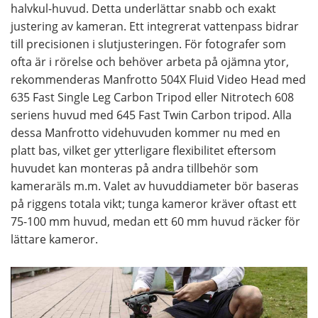
halvkul-huvud. Detta underlättar snabb och exakt
justering av kameran. Ett integrerat vattenpass bidrar
till precisionen i slutjusteringen. För fotografer som
ofta är i rörelse och behöver arbeta på ojämna ytor,
rekommenderas Manfrotto 504X Fluid Video Head med
635 Fast Single Leg Carbon Tripod eller Nitrotech 608
seriens huvud med 645 Fast Twin Carbon tripod. Alla
dessa Manfrotto videhuvuden kommer nu med en
platt bas, vilket ger ytterligare flexibilitet eftersom
huvudet kan monteras på andra tillbehör som
kameraräls m.m. Valet av huvuddiameter bör baseras
på riggens totala vikt; tunga kameror kräver oftast ett
75-100 mm huvud, medan ett 60 mm huvud räcker för
lättare kameror.