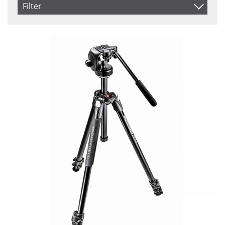
Benämning
Filter
Inkl. Moms
Saldo
I lager
Ej i lager
Pris