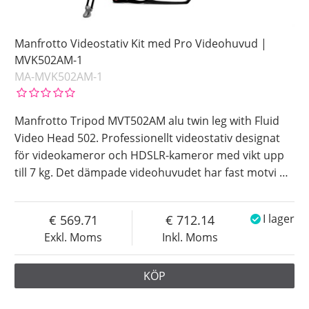
Manfrotto Videostativ Kit med Pro Videohuvud |
MVK502AM-1
MA-MVK502AM-1
Manfrotto Tripod MVT502AM alu twin leg with Fluid
Video Head 502. Professionellt videostativ designat
för videokameror och HDSLR-kameror med vikt upp
till 7 kg. Det dämpade videohuvudet har fast motvi
…
569.71
712.14
I lager
Exkl. Moms
Inkl. Moms
KÖP