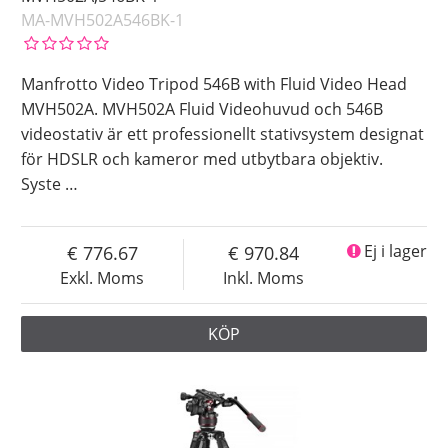
MA-MVH502A546BK-1
Manfrotto Video Tripod 546B with Fluid Video Head
MVH502A. MVH502A Fluid Videohuvud och 546B
videostativ är ett professionellt stativsystem designat
för HDSLR och kameror med utbytbara objektiv.
Syste
…
776.67
970.84
Ej i lager
Exkl. Moms
Inkl. Moms
KÖP