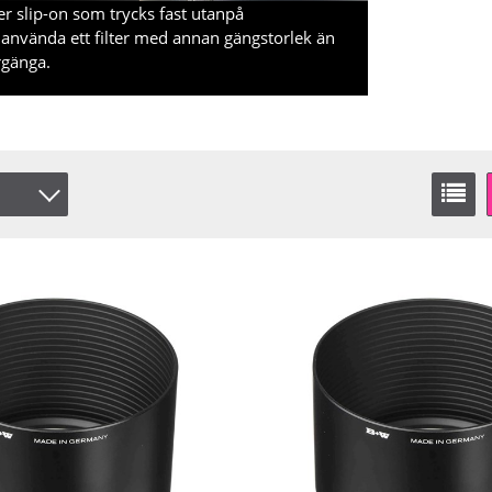
er slip-on som trycks fast utanpå
x. använda ett filter med annan gängstorlek än
rgänga.
ger