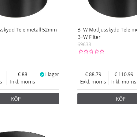
sskydd Tele metall 52mm
B+W Motljusskydd Tele m
B+W Filter
69638
88
I lager
88.79
110.99
s
Inkl. moms
Exkl. moms
Inkl. moms
KÖP
KÖP