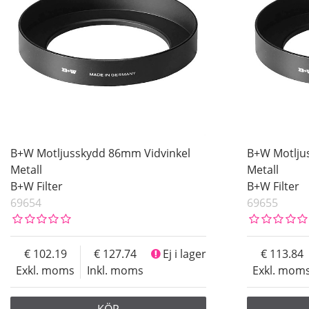
B+W Motljusskydd 86mm Vidvinkel
B+W Motlju
Metall
Metall
B+W Filter
B+W Filter
69654
69655
102.19
127.74
Ej i lager
113.84
Exkl. moms
Inkl. moms
Exkl. mom
KÖP