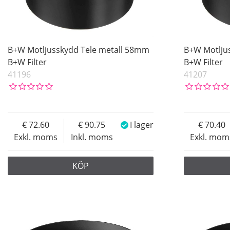
B+W Motljusskydd Tele metall 58mm
B+W Motlju
B+W Filter
B+W Filter
41196
41207
72.60
90.75
I lager
70.40
Exkl. moms
Inkl. moms
Exkl. mom
KÖP