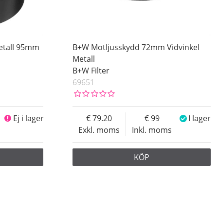
etall 95mm
B+W Motljusskydd 72mm Vidvinkel
Metall
B+W Filter
69651
Ej i lager
79.20
99
I lager
Exkl. moms
Inkl. moms
KÖP