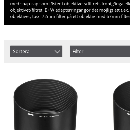
med snap-cap som fäster i objektivets/filtrets frontgänga ell
objektivet/filtret. B+W adapterringar gör det möjligt att t.e
objektivet, t.ex. 72mm filter på ett objektiv med 67mm filte
Sortera
Filter
Storlek
Saldo
Artikelkod
52 mm
I lager
Inkl. Moms
58 mm
Ej i la
Benämning
72 mm
86 mm
Size
95 mm
105 mm
Pris