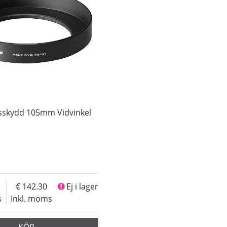
sskydd 105mm Vidvinkel
142.30
Ej i lager
s
Inkl. moms
KÖP