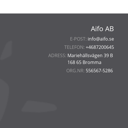
Aifo AB
E-POST:
info@aifo.se
TELEFON:
+4687200645
ADRESS:
Mariehällsvägen 39 B
168 65 Bromma
ORG.NR:
556567-5286