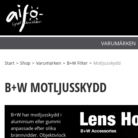
VARUMÄRKEN
Start
>
Shop
>
Varumärken
>
B+W Filter
>
Motljusskydd
B+W MOTLJUSSKYDD
B+W har motljusskydd i
aluminium eller gummi
anpassade efter olika
brännvidder. Objektivlock