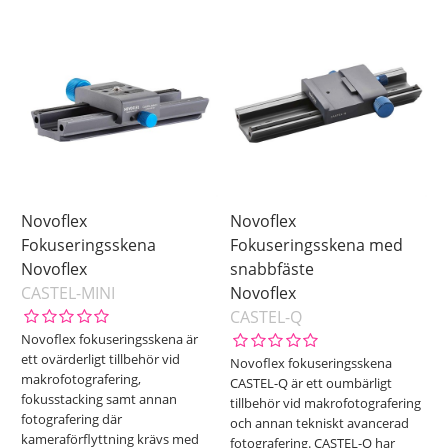
I lager
Inkl. Moms
Ej i lager
Pris
Novoflex
Novoflex
Fokuseringsskena
Fokuseringsskena med
Novoflex
snabbfäste
CASTEL-MINI
Novoflex
CASTEL-Q
Novoflex fokuseringsskena är
ett ovärderligt tillbehör vid
Novoflex fokuseringsskena
makrofotografering,
CASTEL-Q är ett oumbärligt
fokusstacking samt annan
tillbehör vid makrofotografering
fotografering där
och annan tekniskt avancerad
kameraförflyttning krävs med
fotografering. CASTEL-Q har