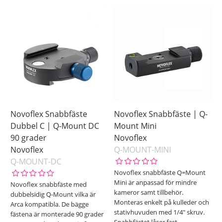
Novoflex Snabbfäste
Novoflex Snabbfäste | Q-
Dubbel C | Q-Mount DC
Mount Mini
90 grader
Novoflex
Novoflex
Q-MOUNT-MINI
Q-MOUNT-DC
Novoflex snabbfäste Q=Mount
Mini är anpassad för mindre
Novoflex snabbfäste med
kameror samt tillbehör.
dubbelsidig Q-Mount vilka är
Monteras enkelt på kulleder och
Arca kompatibla. De bägge
stativhuvuden med 1/4" skruv.
fästena är monterade 90 grader
Snabbfästet låser fast