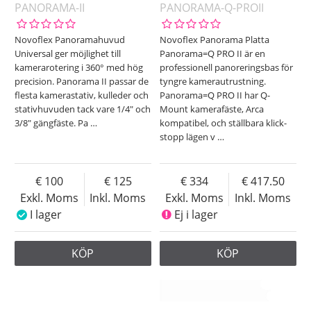
PANORAMA-II
PANORAMA-Q-PROII
Novoflex Panoramahuvud
Novoflex Panorama Platta
Universal ger möjlighet till
Panorama=Q PRO II är en
kamerarotering i 360° med hög
professionell panoreringsbas för
precision. Panorama II passar de
tyngre kamerautrustning.
flesta kamerastativ, kulleder och
Panorama=Q PRO II har Q-
stativhuvuden tack vare 1/4" och
Mount kamerafäste, Arca
3/8" gängfäste. Pa
…
kompatibel, och ställbara klick-
stopp lägen v
…
100
125
334
417.50
Exkl. Moms
Inkl. Moms
Exkl. Moms
Inkl. Moms
I lager
Ej i lager
KÖP
KÖP