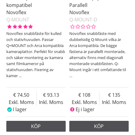
kompatibel
Parallell
Novoflex
Novoflex
Q-MOUNT
Q-MOUNT-D
Novoflex snabbfäste för kulled
Novoflex snabbfäste med
och stativhuvuden. Passar
dubbelsidig Q-Mount vilka är
Q=MOUNT och Arca kompatibla
Arca kompatibla. De bägge
kameraplattor. Perfekt för snabb
fästena är parallellt monterade,
och säker montering av kamera
alternativ finns med diagonalt
samt filmkameror på
monterade snabbfästen. Q-
stativhuvuden. Fixering av
Mount ingår i ett omfattande til
kamer
…
…
74.50
93.13
108
135
Exkl. Moms
Inkl. Moms
Exkl. Moms
Inkl. Moms
I lager
Ej i lager
KÖP
KÖP