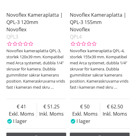
Novoflex Kameraplatta |
Novoflex Kameraplatta |
QPL-3 120mm
QPL-3 155mm
Novoflex
Novoflex
QPL3
QPL4
Novoflex kameraplatta QPL-3,
Novoflex kameraplatta QPL-4,
storlek 120x39 mm. Kompatibel
storlek 155x39 mm. Kompatibel
med Arca systemet, dubbla 1/4"
med Arca systemet, dubbla 1/4"
skruvar för kamera. Dubbla
skruvar för kamera. Dubbla
gummilister säkrar kamerans
gummilister säkrar kamerans
position. Kameraskruvarna vrids
position. Kameraskruvarna vrids
fast i kameran med skru
…
fast i kameran med skru
…
41
51.25
50
62.50
Exkl. Moms
Inkl. Moms
Exkl. Moms
Inkl. Moms
I lager
I lager