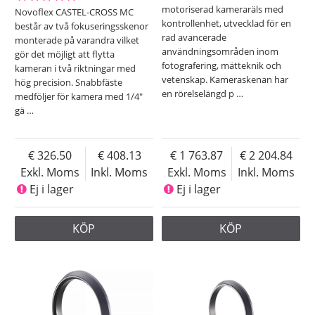
motoriserad kameraräls med
Novoflex CASTEL-CROSS MC
kontrollenhet, utvecklad för en
består av två fokuseringsskenor
rad avancerade
monterade på varandra vilket
användningsområden inom
gör det möjligt att flytta
fotografering, mätteknik och
kameran i två riktningar med
vetenskap. Kameraskenan har
hög precision. Snabbfäste
en rörelselängd p
…
medföljer för kamera med 1/4"
gä
…
326.50
408.13
1 763.87
2 204.84
Exkl. Moms
Inkl. Moms
Exkl. Moms
Inkl. Moms
Ej i lager
Ej i lager
KÖP
KÖP