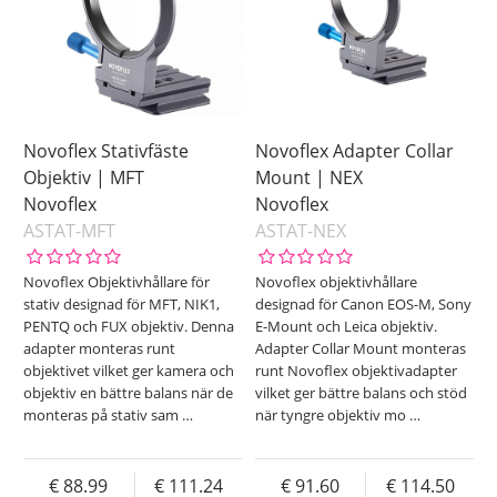
Novoflex Stativfäste
Novoflex Adapter Collar
Objektiv | MFT
Mount | NEX
Novoflex
Novoflex
ASTAT-MFT
ASTAT-NEX
Novoflex Objektivhållare för
Novoflex objektivhållare
stativ designad för MFT, NIK1,
designad för Canon EOS-M, Sony
PENTQ och FUX objektiv. Denna
E-Mount och Leica objektiv.
adapter monteras runt
Adapter Collar Mount monteras
objektivet vilket ger kamera och
runt Novoflex objektivadapter
objektiv en bättre balans när de
vilket ger bättre balans och stöd
monteras på stativ sam
…
när tyngre objektiv mo
…
88.99
111.24
91.60
114.50