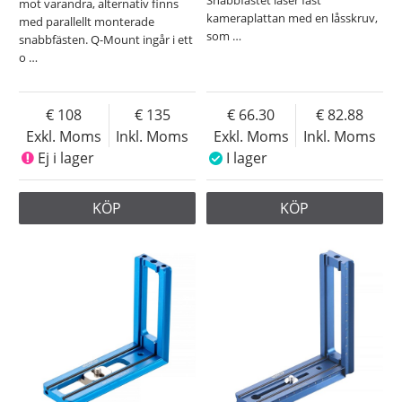
mot varandra, alternativ finns
kameraplattan med en låsskruv,
med parallellt monterade
som
…
snabbfästen. Q-Mount ingår i ett
o
…
108
135
66.30
82.88
Exkl. Moms
Inkl. Moms
Exkl. Moms
Inkl. Moms
Ej i lager
I lager
KÖP
KÖP