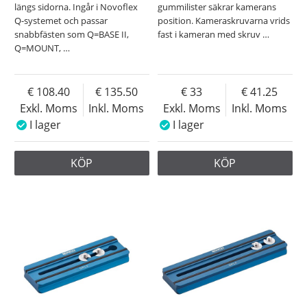
längs sidorna. Ingår i Novoflex
gummilister säkrar kamerans
Q-systemet och passar
position. Kameraskruvarna vrids
snabbfästen som Q=BASE II,
fast i kameran med skruv
…
Q=MOUNT,
…
108.40
135.50
33
41.25
Exkl. Moms
Inkl. Moms
Exkl. Moms
Inkl. Moms
I lager
I lager
KÖP
KÖP