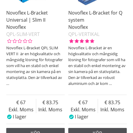
Novoflex L-Bracket
Novoflex L-Bracket for Q
Universal | Slim II
system
Novoflex
Novoflex
QPL-SLIM-VERT
QPL-VERTIKAL
Novoflex L-Bracket QPL SLIM
Novoflex L-Bracket är en
VERT II är en högkvalitativ och
högkvalitativ och mångsidig
mångsidig lösning för fotografer
lösning för fotografer som vill ha
som vill ha en stabil och enkel
en stabil och enkel montering av
montering av sin kamera på en
sin kamera på en stativplatta.
stativplatta. Den är tillverkad av
Den är tillverkad av robust
…
aluminium och är kom
…
67
83.75
67
83.75
Exkl. Moms
Inkl. Moms
Exkl. Moms
Inkl. Moms
I lager
I lager