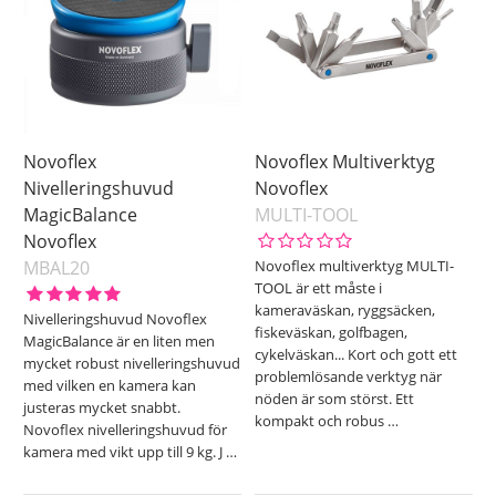
Novoflex
Novoflex Multiverktyg
Nivelleringshuvud
Novoflex
MagicBalance
MULTI-TOOL
Novoflex
MBAL20
Novoflex multiverktyg MULTI-
TOOL är ett måste i
kameraväskan, ryggsäcken,
Nivelleringshuvud Novoflex
fiskeväskan, golfbagen,
MagicBalance är en liten men
cykelväskan... Kort och gott ett
mycket robust nivelleringshuvud
problemlösande verktyg när
med vilken en kamera kan
nöden är som störst. Ett
justeras mycket snabbt.
kompakt och robus
…
Novoflex nivelleringshuvud för
kamera med vikt upp till 9 kg. J
…