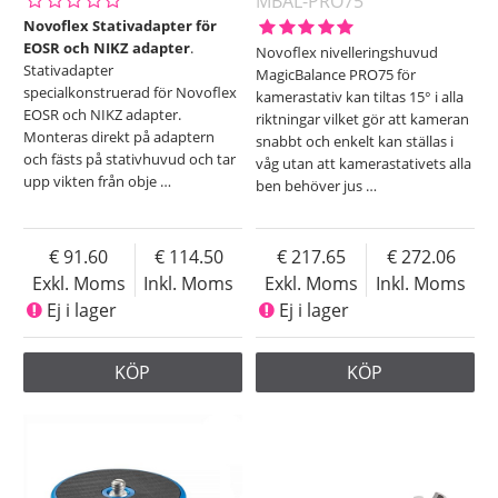
MBAL-PRO75
Novoflex Stativadapter för
EOSR och NIKZ adapter
.
Novoflex nivelleringshuvud
Stativadapter
MagicBalance PRO75 för
specialkonstruerad för Novoflex
kamerastativ kan tiltas 15° i alla
EOSR och NIKZ adapter.
riktningar vilket gör att kameran
Monteras direkt på adaptern
snabbt och enkelt kan ställas i
och fästs på stativhuvud och tar
våg utan att kamerastativets alla
upp vikten från obje
…
ben behöver jus
…
91.60
114.50
217.65
272.06
Exkl. Moms
Inkl. Moms
Exkl. Moms
Inkl. Moms
Ej i lager
Ej i lager
KÖP
KÖP