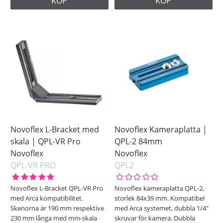
KÖP
KÖP
Novoflex L-Bracket med
Novoflex Kameraplatta |
skala | QPL-VR Pro
QPL-2 84mm
Novoflex
Novoflex
QPL-VR PRO
QPL2
Novoflex L-Bracket QPL-VR Pro
Novoflex kameraplatta QPL-2,
med Arca kompatibilitet.
storlek 84x39 mm. Kompatibel
Skenorna är 190 mm respektive
med Arca systemet, dubbla 1/4"
230 mm långa med mm-skala
skruvar för kamera. Dubbla