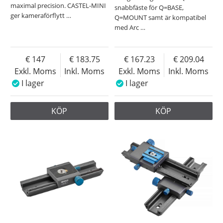
maximal precision. CASTEL-MINI
snabbfäste för Q=BASE,
ger kameraförflytt
…
Q=MOUNT samt är kompatibel
med Arc
…
147
183.75
167.23
209.04
Exkl. Moms
Inkl. Moms
Exkl. Moms
Inkl. Moms
I lager
I lager
KÖP
KÖP