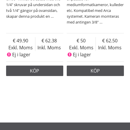
1/4" skruvar på undersidan och
mediumformatkameror, kulleder
två 1/4" gängor på ovansidan,
etc. Kompatibel med Arca
skapar denna produkt en
…
systemet. Kameran momteras
med antingen 3/8"
…
49.90
62.38
50
62.50
Exkl. Moms
Inkl. Moms
Exkl. Moms
Inkl. Moms
Ej i lager
Ej i lager
KÖP
KÖP