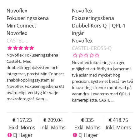
Novoflex
Novoflex
Fokuseringsskena
Fokuseringsskena
MiniConnect
Dubbel-Kors Q | QPL-1
Novoflex
ingår
CASTEL-L
Novoflex
CASTEL-CROSS-Q
Novoflex Fokuseringsskena
Castel-L. Med
Novoflex fokuseringsska ger
dubbeltkugghjulsystem och
möjlighet att förflytta kameran i
integrerat, precist MiniConnect
två axlar med mycket hög
snabbkopplingssystem är
precision. Systemet består av två
Novoflex Fokuseringsskena ett
fokuseringsskenor monterad på
ovärderligt verktyg för varje
varandra. Levereras med QPL-1
makrofotograf. Kam
…
kameraplatta. CASTE
…
167.23
209.04
335
418.75
Exkl. Moms
Inkl. Moms
Exkl. Moms
Inkl. Moms
Ej i lager
Ej i lager