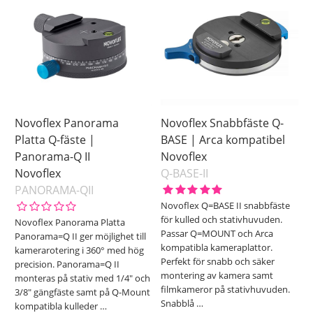
Novoflex Panorama
Novoflex Snabbfäste Q-
Platta Q-fäste |
BASE | Arca kompatibel
Panorama-Q II
Novoflex
Novoflex
Q-BASE-II
PANORAMA-QII
Novoflex Q=BASE II snabbfäste
för kulled och stativhuvuden.
Novoflex Panorama Platta
Passar Q=MOUNT och Arca
Panorama=Q II ger möjlighet till
kompatibla kameraplattor.
kamerarotering i 360° med hög
Perfekt för snabb och säker
precision. Panorama=Q II
montering av kamera samt
monteras på stativ med 1/4" och
filmkameror på stativhuvuden.
3/8" gängfäste samt på Q-Mount
Snabblå
…
kompatibla kulleder
…