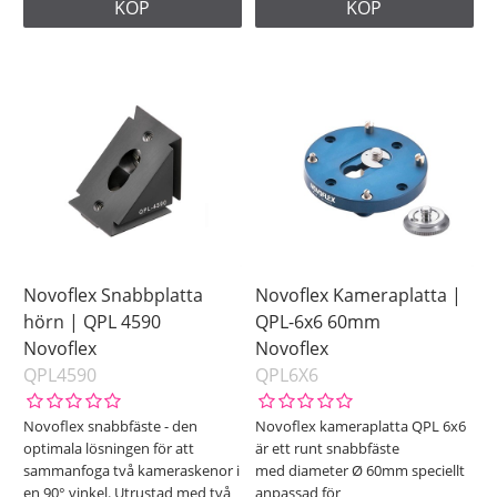
KÖP
KÖP
Novoflex Snabbplatta
Novoflex Kameraplatta |
hörn | QPL 4590
QPL-6x6 60mm
Novoflex
Novoflex
QPL4590
QPL6X6
Novoflex snabbfäste - den
Novoflex kameraplatta QPL 6x6
optimala lösningen för att
är ett runt snabbfäste
sammanfoga två kameraskenor i
med diameter Ø 60mm speciellt
en 90° vinkel. Utrustad med två
anpassad för