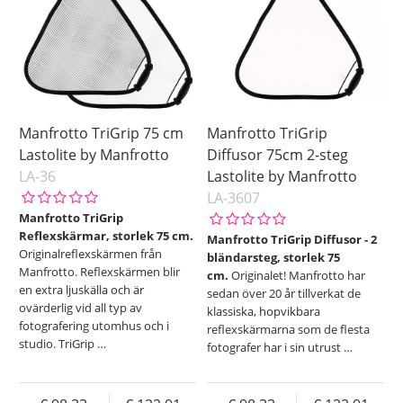
Yta
Silver/Vit
Soft Silver
Sunfire/Silver
Sunlite/SoftSilver
Vit
Manfrotto TriGrip 75 cm
Manfrotto TriGrip
Saldo
Lastolite by Manfrotto
Diffusor 75cm 2-steg
LA-36
Lastolite by Manfrotto
I lager
LA-3607
Pris
Manfrotto TriGrip
Reflexskärmar, storlek 75 cm.
Manfrotto TriGrip Diffusor - 2
Originalreflexskärmen från
bländarsteg, storlek 75
Manfrotto. Reflexskärmen blir
cm.
Originalet! Manfrotto har
en extra ljuskälla och är
sedan över 20 år tillverkat de
ovärderlig vid all typ av
klassiska, hopvikbara
fotografering utomhus och i
reflexskärmarna som de flesta
studio. TriGrip
…
fotografer har i sin utrust
…