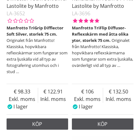
Lastolite by Manfrotto
Lastolite by Manfrotto
LA-3652
LA-3696
Manfrotto TriGrip Difflector
Manfrotto TriFlip Diffusor-
Soft Silver, storlek 75 cm.
Reflexskärm med åtta olika
Originalet från Manfrotto!
ytor, storlek 75 cm.
Originalet
Klassiska, hopvikbara
från Manfrotto! Klassiska,
reflexskärmar som fungerar som
hopvikbara reflexskärmarna
extra ljuskälla vid all typ av
som fungerar som extra ljuskälla,
fotografering utomhus och i
ovärderligt vid all typ av
…
stud
…
98.33
122.91
106
132.50
Exkl. moms
Inkl. moms
Exkl. moms
Inkl. moms
I lager
I lager
KÖP
KÖP