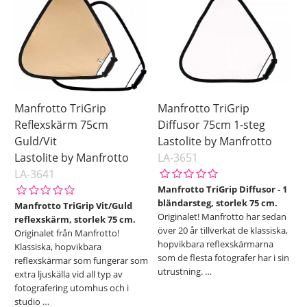
Manfrotto TriGrip
Manfrotto TriGrip
Reflexskärm 75cm
Diffusor 75cm 1-steg
Guld/Vit
Lastolite by Manfrotto
Lastolite by Manfrotto
LA-3651
LA-3641
Manfrotto TriGrip Diffusor - 1
bländarsteg, storlek 75 cm.
Manfrotto TriGrip Vit/Guld
Originalet! Manfrotto har sedan
reflexskärm, storlek 75 cm.
över 20 år tillverkat de klassiska,
Originalet från Manfrotto!
hopvikbara reflexskärmarna
Klassiska, hopvikbara
som de flesta fotografer har i sin
reflexskärmar som fungerar som
utrustning.
…
extra ljuskälla vid all typ av
fotografering utomhus och i
studio
…