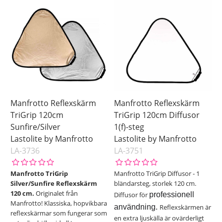
Manfrotto Reflexskärm
Manfrotto Reflexskärm
TriGrip 120cm
TriGrip 120cm Diffusor
Sunfire/Silver
1(f)-steg
Lastolite by Manfrotto
Lastolite by Manfrotto
LA-3736
LA-3751
Manfrotto TriGrip
Manfrotto TriGrip Diffusor - 1
Silver/Sunfire Reflexskärm
bländarsteg, storlek 120 cm.
120 cm.
Originalet från
Diffusor för
professionell
Manfrotto! Klassiska, hopvikbara
användning.
Reflexskärmen är
reflexskärmar som fungerar som
en extra ljuskälla är ovärderligt