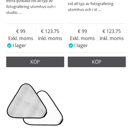
extra ljuskälla vid all typ av
vid all typ av fotografering
fotografering utomhus och i
utomhus och i st
…
studio.
…
99
123.75
99
123.75
Exkl. moms
Inkl. moms
Exkl. moms
Inkl. moms
I lager
I lager
KÖP
KÖP