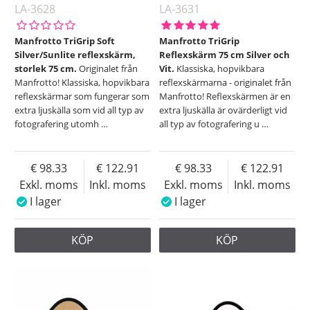
LA-3628
LA-3631
Manfrotto TriGrip Soft
Manfrotto TriGrip
Silver/Sunlite reflexskärm,
Reflexskärm 75 cm Silver och
storlek 75 cm.
Originalet från
Vit.
Klassiska, hopvikbara
Manfrotto! Klassiska, hopvikbara
reflexskärmarna - originalet från
reflexskärmar som fungerar som
Manfrotto! Reflexskärmen är en
extra ljuskälla som vid all typ av
extra ljuskälla är ovärderligt vid
fotografering utomh
…
all typ av fotografering u
…
98.33
122.91
98.33
122.91
Exkl. moms
Inkl. moms
Exkl. moms
Inkl. moms
I lager
I lager
KÖP
KÖP