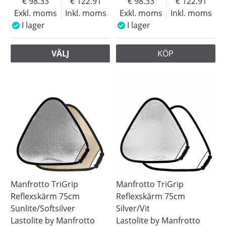
98.33
122.91
98.33
122.91
Exkl. moms
Inkl. moms
Exkl. moms
Inkl. moms
I lager
I lager
VÄLJ
KÖP
Manfrotto TriGrip
Manfrotto TriGrip
Reflexskärm 75cm
Reflexskärm 75cm
Sunlite/Softsilver
Silver/Vit
Lastolite by Manfrotto
Lastolite by Manfrotto