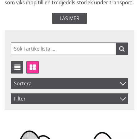
som viks ihop till en tredjedels storlek under transport.
LÄS MER
Sortera
Artikelkod
Filter
Inkl. Moms
Storlek
Färg
75 cm
Difflector
Benämning
120 cm
Gold
Storlek
Silver