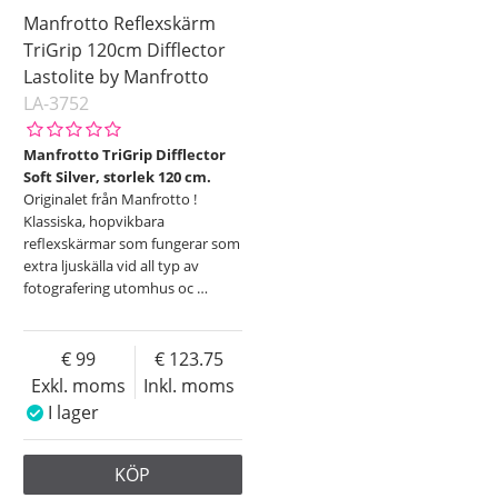
Manfrotto Reflexskärm
TriGrip 120cm Difflector
Lastolite by Manfrotto
LA-3752
Manfrotto TriGrip Difflector
Soft Silver, storlek 120 cm.
Originalet från Manfrotto !
Klassiska, hopvikbara
reflexskärmar som fungerar som
extra ljuskälla vid all typ av
fotografering utomhus oc
…
99
123.75
Exkl. moms
Inkl. moms
I lager
KÖP