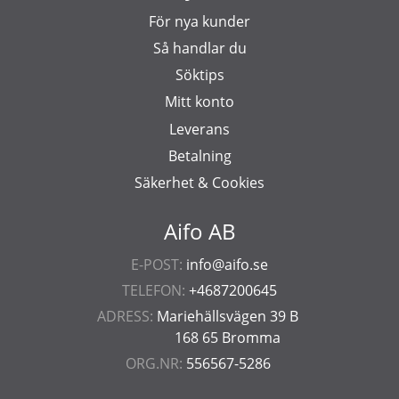
För nya kunder
Så handlar du
Söktips
Mitt konto
Leverans
Betalning
Säkerhet & Cookies
Aifo AB
E-POST:
info@aifo.se
TELEFON:
+4687200645
ADRESS:
Mariehällsvägen 39 B
168 65 Bromma
ORG.NR:
556567-5286