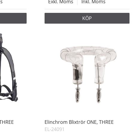
ms
Exkl. Moms
Inkl. Moms
KÖP
-THREE
Elinchrom Blixtrör ONE, THREE
EL-24091