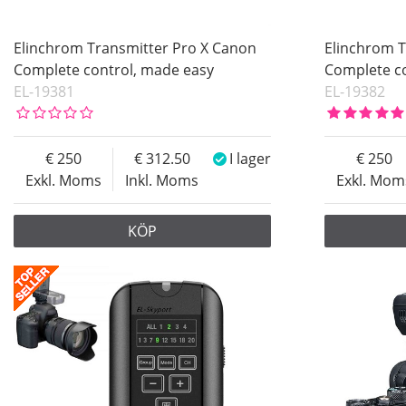
Elinchrom Transmitter Pro X Canon
Elinchrom T
Complete control, made easy
Complete c
EL-19381
EL-19382
250
312.50
I lager
250
Exkl. Moms
Inkl. Moms
Exkl. Mom
KÖP