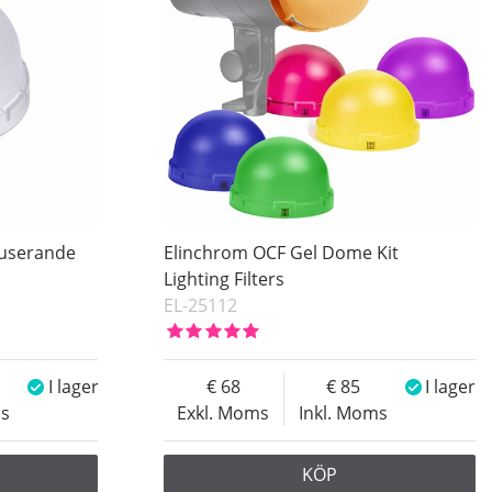
fuserande
Elinchrom OCF Gel Dome Kit
Lighting Filters
EL-25112
I lager
68
85
I lager
ms
Exkl. Moms
Inkl. Moms
KÖP