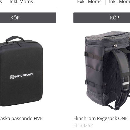
s
Inkl. Moms
Exkl. Moms
Inkl. Mo
KÖP
KÖP
äska passande FIVE-
Elinchrom Ryggsäck ONE
EL-33252