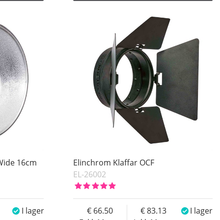
 Wide 16cm
Elinchrom Klaffar OCF
EL-26002
I lager
66.50
83.13
I lager