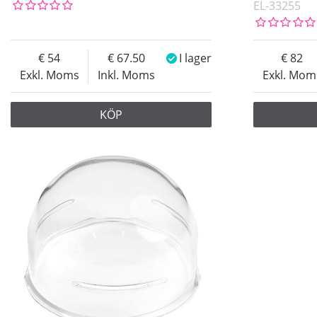
EL-33255
54
67.50
I lager
82
Exkl. Moms
Inkl. Moms
Exkl. Mom
KÖP