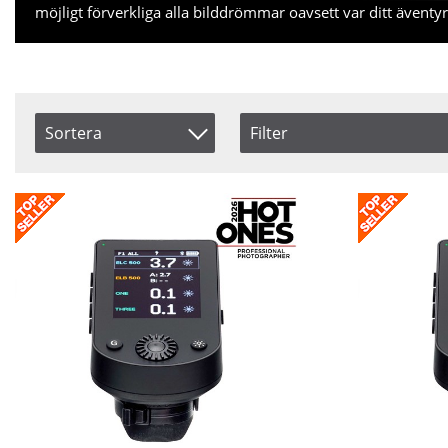
möjligt förverkliga alla bilddrömmar oavsett var ditt äventyr 
Sortera
Filter
Saldo
Artikelkod
I lager
Benämning
Pris
Inkl. Moms