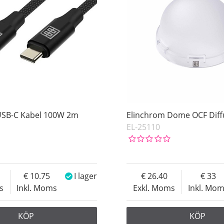
USB-C Kabel 100W 2m
Elinchrom Dome OCF Dif
EL-25110
10.75
I lager
26.40
33
s
Inkl. Moms
Exkl. Moms
Inkl. Mo
KÖP
KÖP