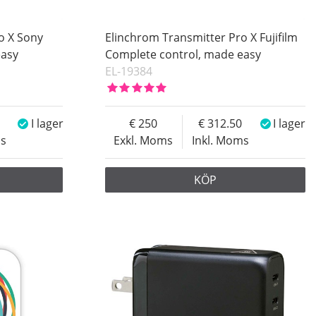
o X Sony
Elinchrom Transmitter Pro X Fujifilm
easy
Complete control, made easy
EL-19384
I lager
250
312.50
I lager
ms
Exkl. Moms
Inkl. Moms
KÖP