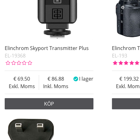
Elinchrom Skyport Transmitter Plus
Elinchrom T
EL-19368
EL-193
69.50
86.88
I lager
199.32
Exkl. Moms
Inkl. Moms
Exkl. Mom
KÖP