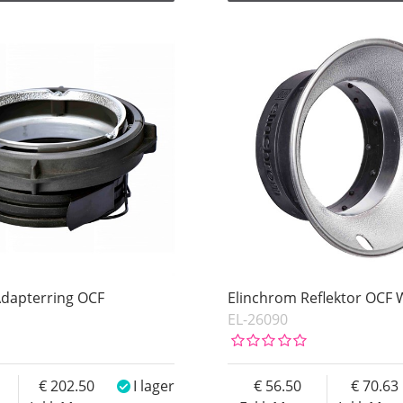
Adapterring OCF
Elinchrom Reflektor OCF
EL-26090
202.50
I lager
56.50
70.63