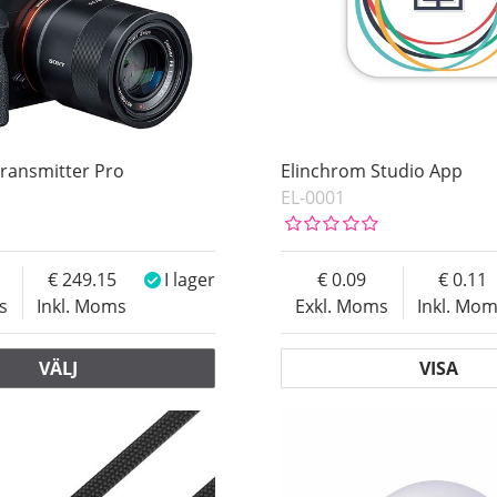
ransmitter Pro
Elinchrom Studio App
EL-0001
249.15
I lager
0.09
0.11
s
Inkl. Moms
Exkl. Moms
Inkl. Mo
VÄLJ
VISA