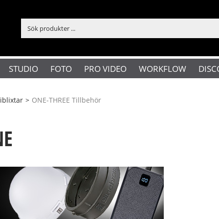
STUDIO
FOTO
PRO VIDEO
WORKFLOW
DISC
iblixtar
>
ONE-THREE Tillbehör
NE