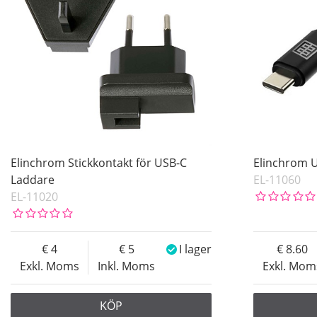
Elinchrom Stickkontakt för USB-C
Elinchrom 
Laddare
EL-11060
EL-11020
4
5
I lager
8.60
Exkl. Moms
Inkl. Moms
Exkl. Mom
KÖP