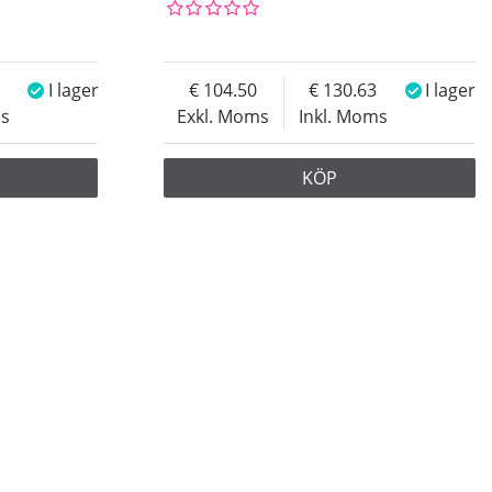
I lager
104.50
130.63
I lager
ms
Exkl. Moms
Inkl. Moms
KÖP