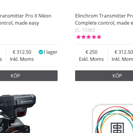
ransmitter Pro X Nikon
Elinchrom Transmitter Pr
ontrol, made easy
Complete control, made 
EL-19383
312.50
I lager
250
312.50
s
Inkl. Moms
Exkl. Moms
Inkl. Mo
KÖP
KÖP