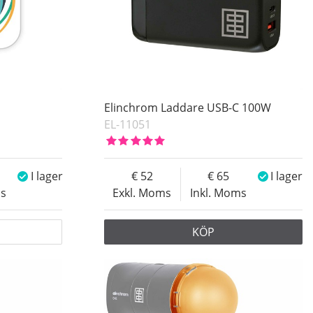
Elinchrom Laddare USB-C 100W
EL-11051
I lager
52
65
I lager
ms
Exkl. Moms
Inkl. Moms
KÖP