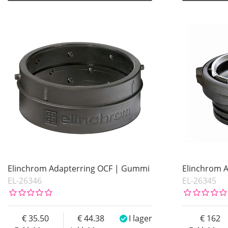
Elinchrom Adapterring OCF | Gummi
Elinchrom 
EL-26346
EL-26345
35.50
44.38
I lager
162