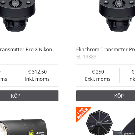
ransmitter Pro X Nikon
Elinchrom Transmitter Pr
EL-19383
0
312.50
250
oms
Inkl. moms
Exkl. moms
In
KÖP
KÖP