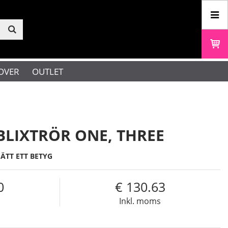
OVER
OUTLET
LIXTRÖR ONE, THREE
SÄTT ETT BETYG
0
130.63
s
Inkl. moms