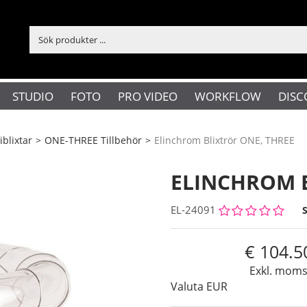
STUDIO
FOTO
PRO VIDEO
WORKFLOW
DISC
iblixtar
>
ONE-THREE Tillbehör
>
Elinchrom Blixtrör ONE, THREE
ELINCHROM B
EL-24091
104.5
Exkl. mom
Valuta
EUR