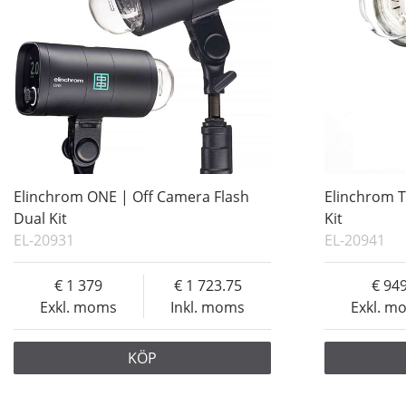
Elinchrom ONE | Off Camera Flash
Elinchrom T
Dual Kit
Kit
EL-20931
EL-20941
1 379
1 723.75
94
Exkl. moms
Inkl. moms
Exkl. m
KÖP