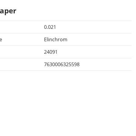
aper
0.021
e
Elinchrom
24091
7630006325598