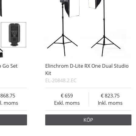
o Go Set
Elinchrom D-Lite RX One Dual Studio
Kit
EL-20848.2.EC
868.75
659
823.75
kl. moms
Exkl. moms
Inkl. moms
KÖP