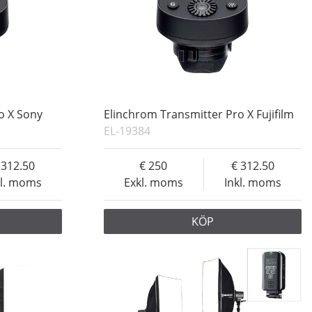
o X Sony
Elinchrom Transmitter Pro X Fujifilm
EL-19384
312.50
250
312.50
kl. moms
Exkl. moms
Inkl. moms
KÖP