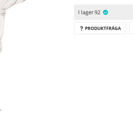
I lager
92
PRODUKTFRÅGA
,