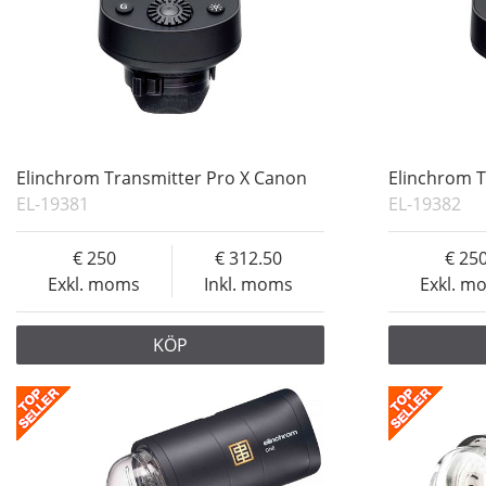
Elinchrom Transmitter Pro X Canon
Elinchrom T
EL-19381
EL-19382
250
312.50
25
Exkl. moms
Inkl. moms
Exkl. m
KÖP