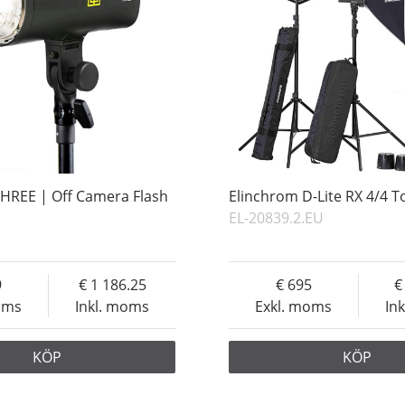
HREE | Off Camera Flash
Elinchrom D-Lite RX 4/4 T
EL-20839.2.EU
9
1 186.25
695
oms
Inkl. moms
Exkl. moms
In
KÖP
KÖP