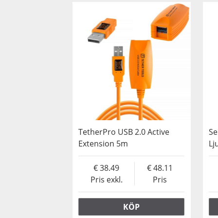
TetherPro USB 2.0 Active
Se
Extension 5m
Lj
38.49
48.11
Pris exkl.
Pris
KÖP