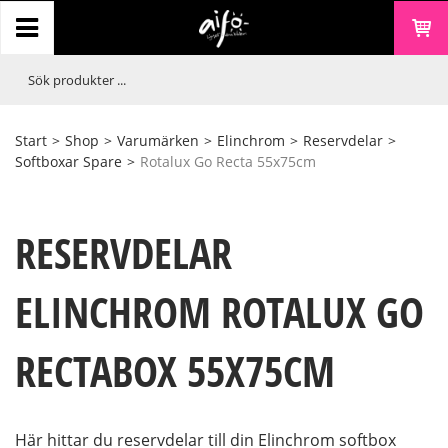
Start
>
Shop
>
Varumärken
>
Elinchrom
>
Reservdelar
>
Softboxar Spare
>
Rotalux Go Recta 55x75cm
RESERVDELAR
ELINCHROM ROTALUX GO
RECTABOX 55X75CM
Här hittar du reservdelar till din Elinchrom softbox