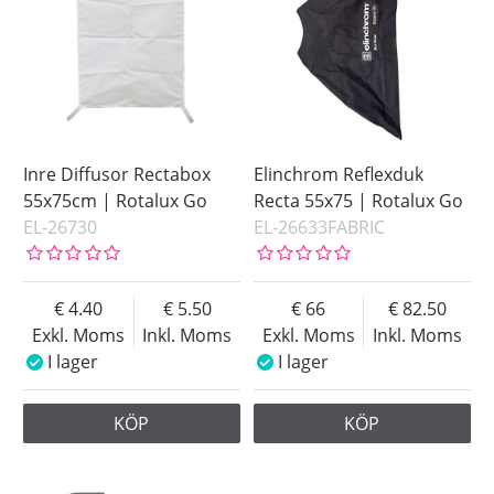
Inre Diffusor Rectabox
Elinchrom Reflexduk
55x75cm | Rotalux Go
Recta 55x75 | Rotalux Go
EL-26730
EL-26633FABRIC
4.40
5.50
66
82.50
Exkl. Moms
Inkl. Moms
Exkl. Moms
Inkl. Moms
I lager
I lager
KÖP
KÖP