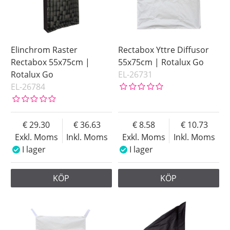
Elinchrom Raster
Rectabox Yttre Diffusor
Rectabox 55x75cm |
55x75cm | Rotalux Go
Rotalux Go
EL-26731
EL-26784
29.30
36.63
8.58
10.73
Exkl. Moms
Inkl. Moms
Exkl. Moms
Inkl. Moms
I lager
I lager
KÖP
KÖP