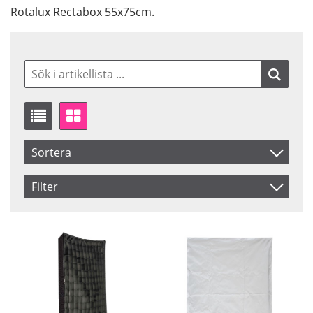
Rotalux Rectabox 55x75cm.
Sortera
Artikelkod
Filter
Benämning
Saldo
I lager
Inkl. Moms
Pris