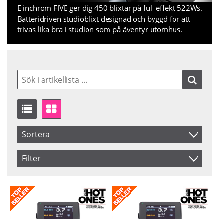
Elinchrom FIVE ger dig 450 blixtar på full effekt 522Ws.
Batteridriven studioblixt designad och byggd för att
trivas lika bra i studion som på äventyr utomhus.
Sortera
Artikelkod
Filter
Benämning
Saldo
I lager
Inkl. Moms
Pris