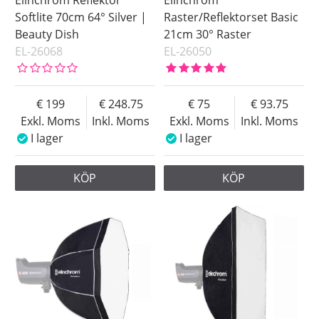
Softlite 70cm 64° Silver |
Raster/Reflektorset Basic
Beauty Dish
21cm 30° Raster
EL-26068
EL-26050
199
248.75
75
93.75
Exkl. Moms
Inkl. Moms
Exkl. Moms
Inkl. Moms
I lager
I lager
KÖP
KÖP