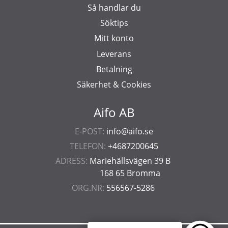
Så handlar du
Söktips
Mitt konto
Leverans
Betalning
Säkerhet & Cookies
Aifo AB
E-POST:
info@aifo.se
TELEFON:
+4687200645
ADRESS:
Mariehällsvägen 39 B
168 65 Bromma
ORG.NR:
556567-5286