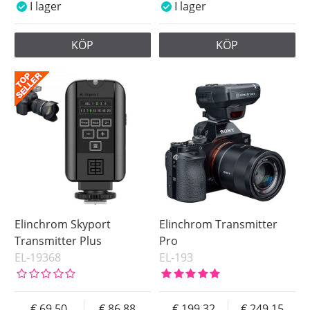
I lager
I lager
KÖP
KÖP
Elinchrom Skyport
Elinchrom Transmitter
Transmitter Plus
Pro
EL-19368
EL-193
69.50
86.88
199.32
249.15