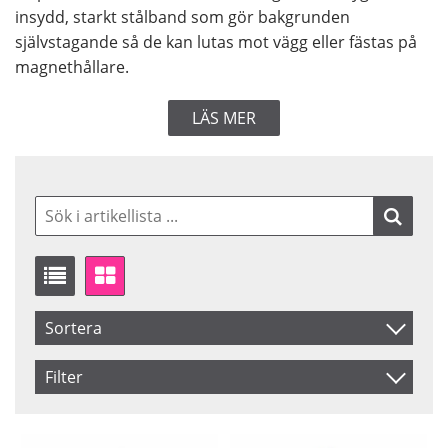
insydd, starkt stålband som gör bakgrunden
självstagande så de kan lutas mot vägg eller fästas på
magnethållare.
LÄS MER
Sortera
Artikelkod
Filter
Benämning
Storlek
Färg
1.50 x 1.80 m
Black
Inkl. Moms