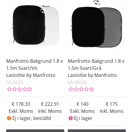
1.50 x 2.10 m
Blue
1.80 x 2.10 m
Brown
1.80 x 2.15 m
Green
2.00 x 2.30 m
Grey
Purple
Red
White
Manfrotto Bakgrund 1.8 x
Manfrotto Bakgrund 1.8 x
Yellow
1.5m Svart/Vit
1.5m Svart/Grå
Lastolite by Manfrotto
Lastolite by Manfrotto
Saldo
LA-5621
LA-56GB
I lager
Beställd
Ej i lager
178.33
222.91
140
175
Pris
Exkl. Moms
Inkl. Moms
Exkl. Moms
Inkl. Moms
Ej i lager, beställd
Ej i lager