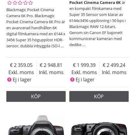
Pocket Cinema Camera 6K
är
en kompakt filmkamera med
Blackmagic Pocket Cinema
Super 35 Sensor som klarar av
Camera 6K Pro. Blackmagic
6144x3456 upplösning i 50 bps i
Pocket Cinema Camera 6K Pro är
Blackmagic RAW 12-bitars.
en avancerad handhållen 6K
Genom sin Canon EF bajonett
digital filmkamera med en 6144 x
kommunicerar kameran med
3456 Super 35 högupplöst HDR-
dedike
…
sensor, dubbla inbyggda ISO-l
…
2 359.05
2 948.81
1 999.39
2 499.24
Exkl. moms
Inkl. moms
Exkl. moms
Inkl. moms
Ej i lager
Ej i lager
KÖP
KÖP