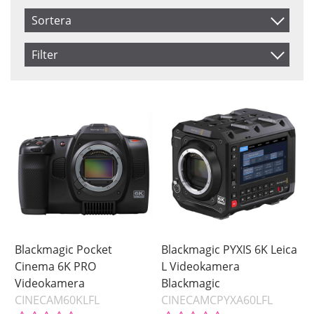
Sortera
Artikelkod
Filter
Inkl. Moms
Saldo
Ej i lager
Benämning
Pris
Blackmagic Pocket
Blackmagic PYXIS 6K Leica
Cinema 6K PRO
L Videokamera
Videokamera
Blackmagic
CINECAM60KLFL
CINECAMCPYXA60LFL