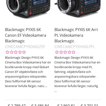
Blackmagic PYXIS 6K
Blackmagic PYXIS 6K Arri
Canon EF Videokamera
PL Videokamera
Blackmagic
Blackmagic
CINECAMCPYXD60LFEF
CINECAMCPYXH60LFPL
Blackmagic Design PYXIS 6K
Blackmagic Design PYXIS 6K
Cinema Box Videokamera har en
Cinema Box Videokamera har en
boxliknande kropp med låsbart
boxliknande kropp med PL
Canon EF objektivfäste och
fattning. objektivfäste och
anpassningsbara sidopaneler.
anpassningsbara sidopaneler.
Dess fullformat 6K-sensor
Dess fullformat 6K-sensor
levererar livfulla färger, natu
…
levererar livfulla färger, naturlig
…
2 789.47
3 486.84
2 960.81
3 701.01