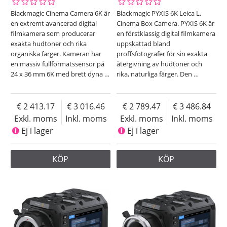
Blackmagic Cinema Camera 6K är
Blackmagic PYXIS 6K Leica L,
en extremt avancerad digital
Cinema Box Camera. PYXIS 6K är
filmkamera som producerar
en förstklassig digital filmkamera
exakta hudtoner och rika
uppskattad bland
organiska färger. Kameran har
proffsfotografer för sin exakta
en massiv fullformatssensor på
återgivning av hudtoner och
24 x 36 mm 6K med brett dyna
…
rika, naturliga färger. Den
…
2 413.17
3 016.46
2 789.47
3 486.84
Exkl. moms
Inkl. moms
Exkl. moms
Inkl. moms
Ej i lager
Ej i lager
KÖP
KÖP