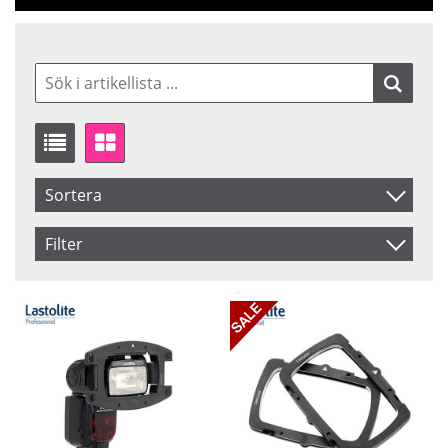
Sortera
Artikelkod
Filter
Inkl. Moms
Saldo
I lager
Benämning
Ej i lager
Pris