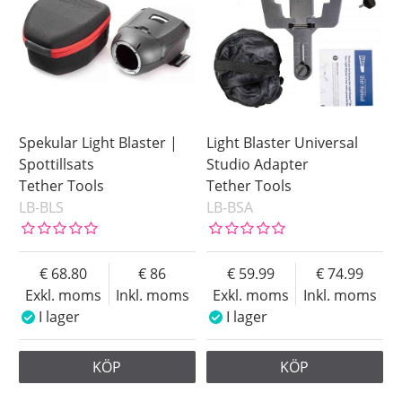
Spekular Light Blaster |
Light Blaster Universal
Spottillsats
Studio Adapter
Tether Tools
Tether Tools
LB-BLS
LB-BSA
68.80
86
59.99
74.99
Exkl. moms
Inkl. moms
Exkl. moms
Inkl. moms
I lager
I lager
KÖP
KÖP