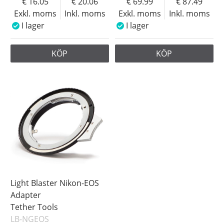
16.05
20.06
69.99
87.49
Exkl. moms
Inkl. moms
Exkl. moms
Inkl. moms
I lager
I lager
KÖP
KÖP
Light Blaster Nikon-EOS
Adapter
Tether Tools
LB-NGEOS