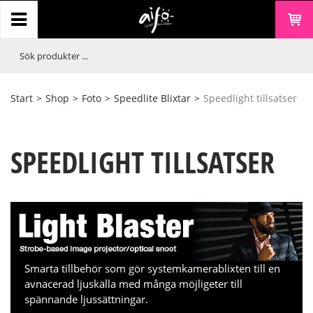
Start
>
Shop
>
Foto
>
Speedlite Blixtar
>
Speedlight tillsatser
SPEEDLIGHT TILLSATSER
Smarta tillbehör som gör systemkamerablixten till en
avnacerad ljuskälla med många möjligeter till
spännande ljussättningar.