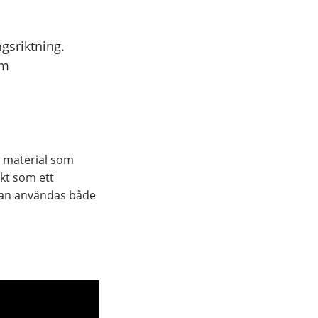
gsriktning.
mm
ka material som
ekt som ett
 kan användas både