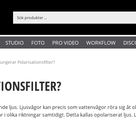
STUDIO
FOTO
PRO VIDEO
WORKFLOW
DISC
ungerar Polarisationsfilter?
IONSFILTER?
nde ljus. Ljusvågor kan precis som vattenvågor röra sig åt oli
 i olika riktningar samtidigt. Detta kallas opolariserat ljus.