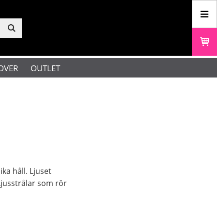
OVER
OUTLET
ka håll. Ljuset
 Ljusstrålar som rör