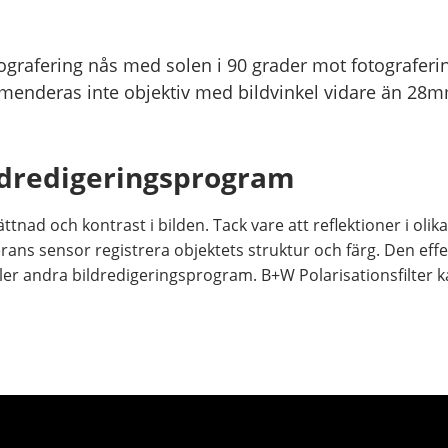
ografering nås med solen i 90 grader mot fotograferin
ommenderas inte objektiv med bildvinkel vidare än 28
bildredigeringsprogram
ttnad och kontrast i bilden. Tack vare att reflektioner i oli
merans sensor registrera objektets struktur och färg. Den eff
eller andra bildredigeringsprogram. B+W Polarisationsfilter