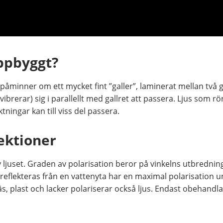
uppbyggt?
påminner om ett mycket fint ”galler”, laminerat mellan två g
 (vibrerar) sig i parallellt med gallret att passera. Ljus som rö
ktningar kan till viss del passera.
lektioner
v ljuset. Graden av polarisation beror på vinkelns utbredning
reflekteras från en vattenyta har en maximal polarisation u
äs, plast och lacker polariserar också ljus. Endast obehandl