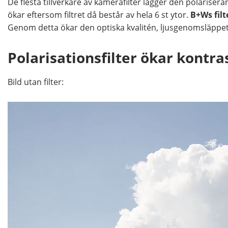
De flesta tillverkare av kamerafilter lägger den polarisera
ökar eftersom filtret då består av hela 6 st ytor.
B+Ws filt
Genom detta ökar den optiska kvalitén, ljusgenomsläppet 
Polarisationsfilter ökar kontra
Bild utan filter: