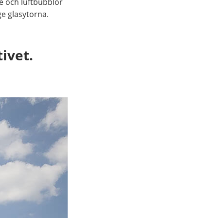
ge och luftbubblor
e glasytorna.
tivet.