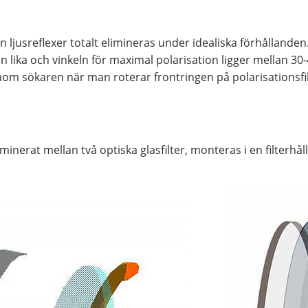
an ljusreflexer totalt elimineras under idealiska förhållande
 lika och vinkeln för maximal polarisation ligger mellan 30-
nom sökaren när man roterar frontringen på polarisationsfil
aminerat mellan två optiska glasfilter, monteras i en filterhå