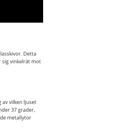
lasskivor. Detta
r sig vinkelrät mot
 av vilken ljuset
nder 37 grader,
ade metallytor