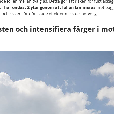
nde folien mellan två glas. Detta gör att risken för fuktläcka
er har endast 2 ytor genom att folien lamineras
mot bägg
och risken för oönskade effekter minskar betydligt .
sten och intensifiera färger i mo