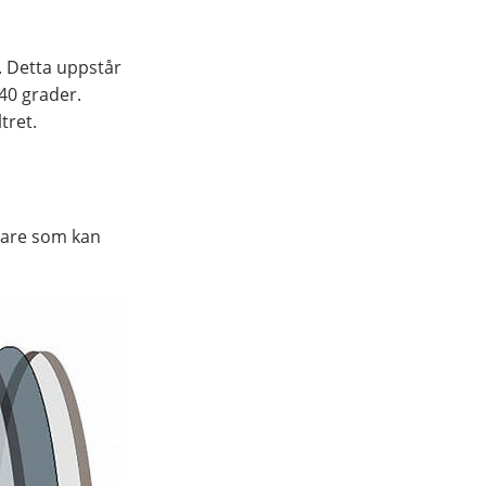
n. Detta uppstår
40 grader.
tret.
llare som kan