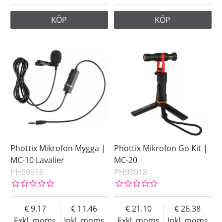
KÖP
KÖP
Phottix Mikrofon Mygga |
Phottix Mikrofon Go Kit |
MC-10 Lavalier
MC-20
PH99916
PH99918
9.17
11.46
21.10
26.38
Exkl. moms
Inkl. moms
Exkl. moms
Inkl. moms