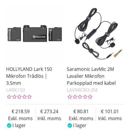
HOLLYLAND Lark 150
Saramonic LavMic 2M
Mikrofon Trådlös |
Lavalier Mikrofon
3.5mm
Parkopplad med kabel
LARK150
LAVMICRO-2M
218.59
273.24
80.81
101.01
Exkl. moms
Inkl. moms
Exkl. moms
Inkl. moms
I lager
I lager