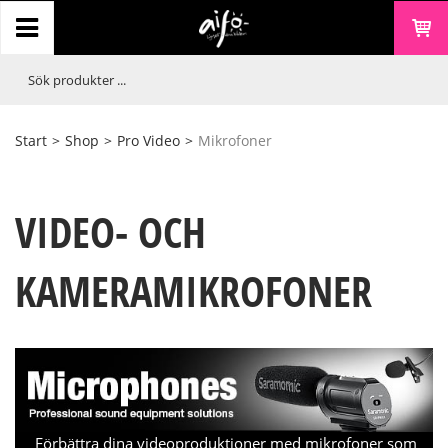
Start
>
Shop
>
Pro Video
>
Mikrofoner
VIDEO- OCH
KAMERAMIKROFONER
Förbättra dina videoproduktioner med mikrofoner som