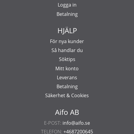
Logga in
Betalning
HJÄLP
För nya kunder
Så handlar du
Söktips
Mitt konto
Leverans
Betalning
Säkerhet & Cookies
Aifo AB
E-POST:
info@aifo.se
TELEFON:
+4687200645