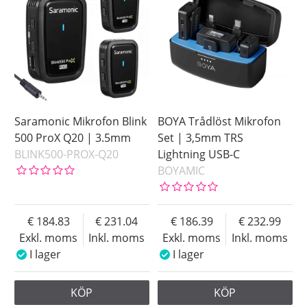
Märke
Saramonic Mikrofon Blink
BOYA Trådlöst Mikrofon
500 ProX Q20 | 3.5mm
Set | 3,5mm TRS
BLINK500-PROX-Q20
Lightning USB-C
BOYAMIC
184.83
231.04
186.39
232.99
Exkl. moms
Inkl. moms
Exkl. moms
Inkl. moms
I lager
I lager
KÖP
KÖP