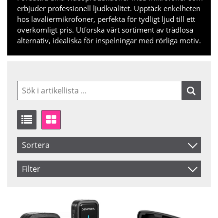
erbjuder professionell ljudkvalitet. Upptäck enkelheten
hos lavaliermikrofoner, perfekta för tydligt ljud till ett
överkomligt pris. Utforska vårt sortiment av trådlösa
alternativ, idealiska för inspelningar med rörliga motiv.
Sortera
Artikelkod
Filter
Inkl. Moms
Saldo
I lager
Benämning
Pris