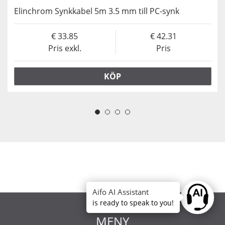
Elinchrom Synkkabel 5m 3.5 mm till PC-synk
33.85
42.31
Pris exkl.
Pris
KÖP
Aifo AI Assistant
Ask anyt
is ready to speak to you!
MENY