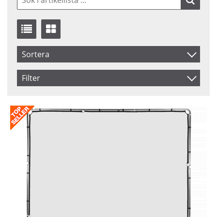
Sortera
Benämning
Filter
Inkl. Moms
Saldo
I lager
Ej i lager
Pris