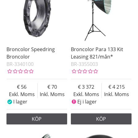
Broncolor Speedring
Broncolor Para 133 Kit
Broncolor
Leasing 821/mån*
BR-3340100
BR-3355003
56
70
3 372
4 215
Exkl. Moms
Inkl. Moms
Exkl. Moms
Inkl. Moms
I lager
Ej i lager
KÖP
KÖP