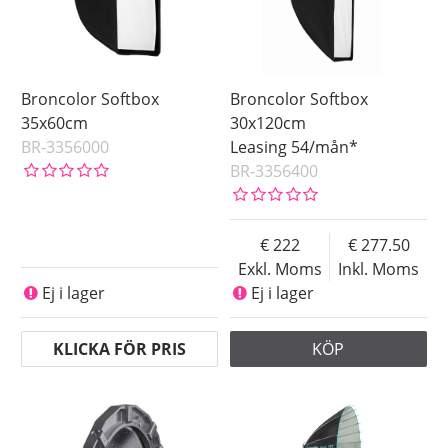
Broncolor Softbox
Broncolor Softbox
35x60cm
30x120cm
BR-3356000
Leasing 54/mån*
BR-3356400
222
277.50
Exkl. Moms
Inkl. Moms
Ej i lager
Ej i lager
KLICKA FÖR PRIS
KÖP