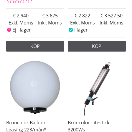
2 940
3 675
2 822
3 527.50
Exkl. Moms
Inkl. Moms
Exkl. Moms
Inkl. Moms
Ej i lager
I lager
KÖP
KÖP
Broncolor Balloon
Broncolor Litestick
Leasing 223/mån*
3200Ws