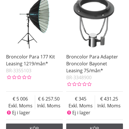
Broncolor Para 177 Kit
Broncolor Para Adapter
Leasing 1219/mån*
Broncolor Bayonet
BR-3355103
Leasing 75/mån*
BR-3348900
5 006
6 257.50
345
431.25
Exkl. Moms
Inkl. Moms
Exkl. Moms
Inkl. Moms
Ej i lager
Ej i lager
KÖP
KÖP