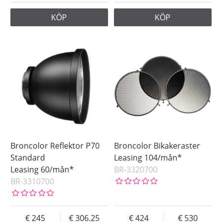
KÖP
KÖP
Broncolor Reflektor P70
Broncolor Bikakeraster
Standard
Leasing 104/mån*
Leasing 60/mån*
BR-3320700
BR-3310700
245
306.25
424
530