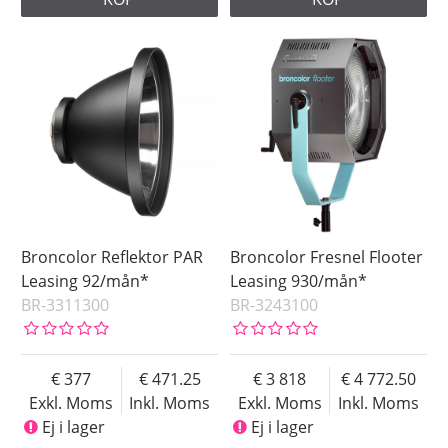
Broncolor Reflektor PAR
Broncolor Fresnel Flooter
Leasing 92/mån*
Leasing 930/mån*
BR-3311300
BR-3243100
377
471.25
3 818
4 772.50
Exkl. Moms
Inkl. Moms
Exkl. Moms
Inkl. Moms
Ej i lager
Ej i lager