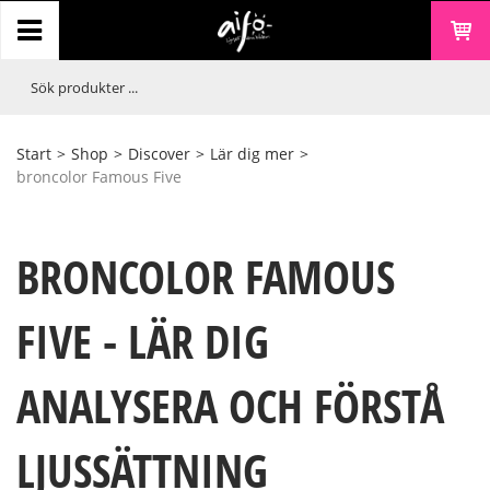
Start
>
Shop
>
Discover
>
Lär dig mer
>
broncolor Famous Five
BRONCOLOR FAMOUS
FIVE - LÄR DIG
ANALYSERA OCH FÖRSTÅ
LJUSSÄTTNING