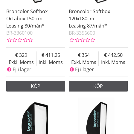
Broncolor Softbox
Broncolor Softbox
Octabox 150 cm
120x180cm
Leasing 80/mån*
Leasing 87/mån*
BR-3360100
BR-3356600
329
411.25
354
442.50
Exkl. Moms
Inkl. Moms
Exkl. Moms
Inkl. Moms
Ej i lager
Ej i lager
KÖP
KÖP