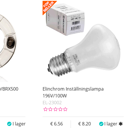
0/BRX500
Elinchrom Inställningslampa
196V/100W
EL-23002
I lager
6.56
8.20
I lager