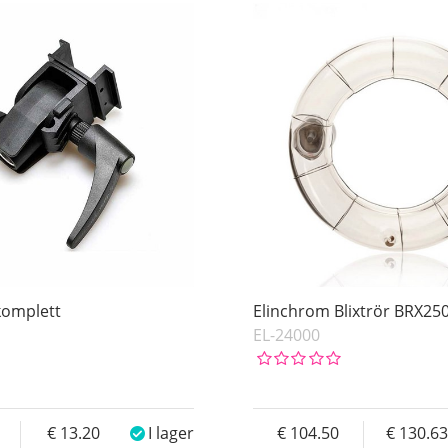
 komplett
Elinchrom Blixtrör BRX25
EL-24000
13.20
I lager
104.50
130.63