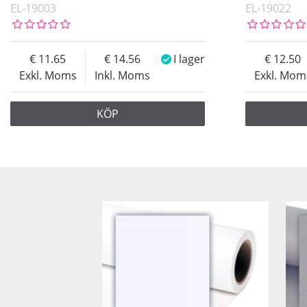
EL-19003
EL-19022
11.65
14.56
I lager
12.50
Exkl. Moms
Inkl. Moms
Exkl. Mom
KÖP