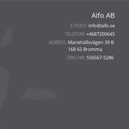
Aifo AB
E-POST:
info@aifo.se
TELEFON:
+4687200645
ADRESS:
Mariehällsvägen 39 B
168 65 Bromma
ORG.NR:
556567-5286