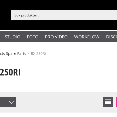
STUDIO
FOTO
PRO VIDEO
WORKFLOW
DISC
ts Spare Parts
>
BX 250Ri
250RI