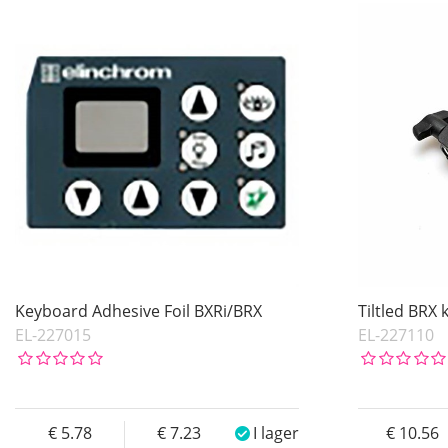
I lager
Benämning
Pris
Inkl. Moms
Keyboard Adhesive Foil BXRi/BRX
Tiltled BRX
EL-227015
EL-227110
5.78
7.23
I lager
10.56