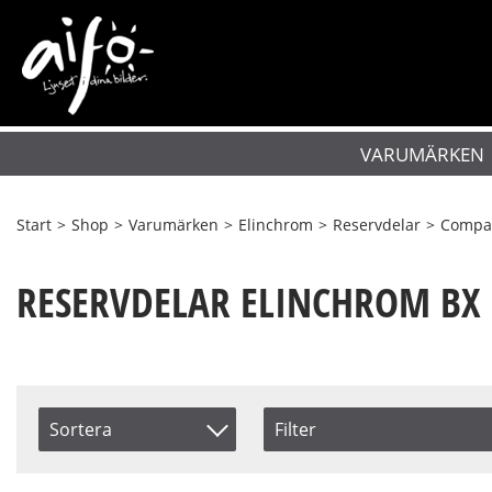
VARUMÄRKEN
Start
>
Shop
>
Varumärken
>
Elinchrom
>
Reservdelar
>
Compac
RESERVDELAR ELINCHROM BX 
Sortera
Filter
Saldo
Artikelkod