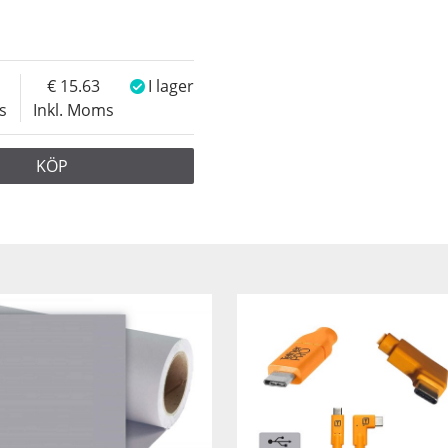
15.63
I lager
s
Inkl. Moms
KÖP