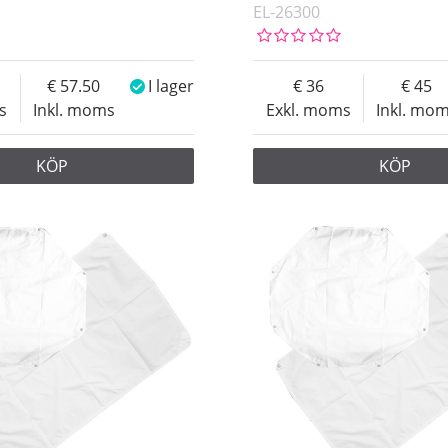
EL-26300
57.50
I lager
36
45
s
Inkl. moms
Exkl. moms
Inkl. mo
KÖP
KÖP