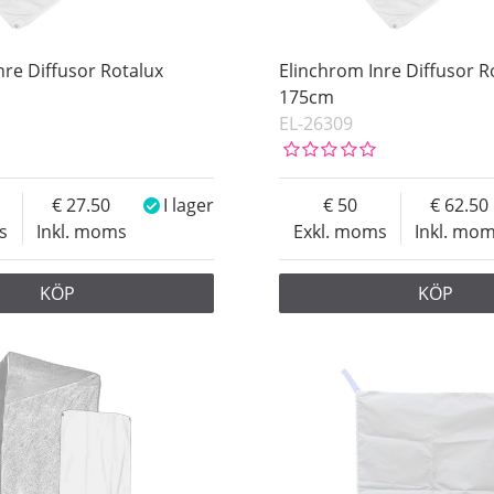
nre Diffusor Rotalux
Elinchrom Inre Diffusor R
175cm
EL-26309
27.50
I lager
50
62.50
s
Inkl. moms
Exkl. moms
Inkl. mo
KÖP
KÖP