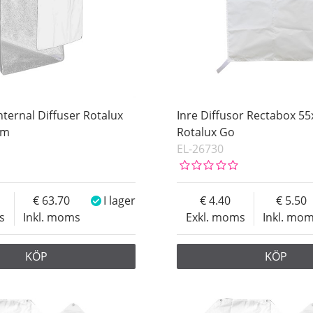
nternal Diffuser Rotalux
Inre Diffusor Rectabox 5
cm
Rotalux Go
EL-26730
63.70
I lager
4.40
5.50
s
Inkl. moms
Exkl. moms
Inkl. mo
KÖP
KÖP