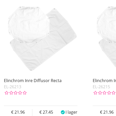
I lager
Inkl. Moms
Beställd
Benämning
Pris
Elinchrom Inre Diffusor Recta
Elinchrom I
EL-26213
EL-26215
21.96
27.45
I lager
21.96