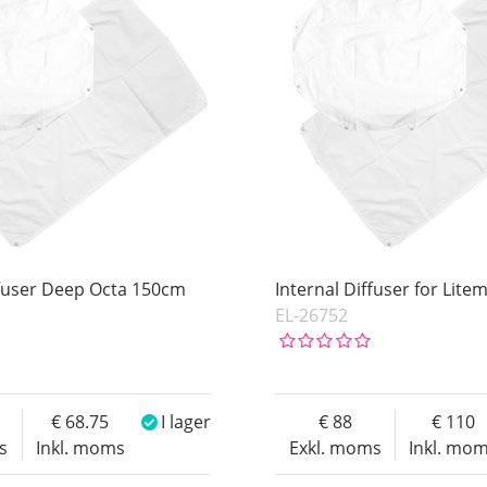
ffuser Deep Octa 150cm
Internal Diffuser for Lite
EL-26752
68.75
I lager
88
110
s
Inkl. moms
Exkl. moms
Inkl. mo