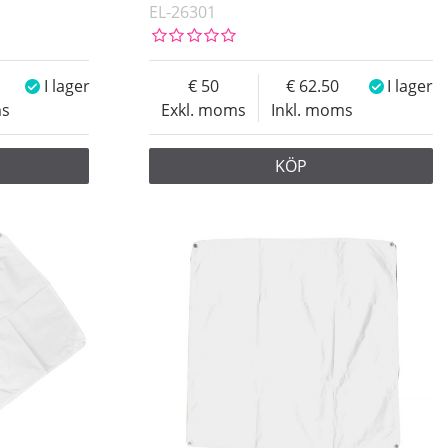
EL-26301
I lager
50
62.50
I lager
ms
Exkl. moms
Inkl. moms
KÖP