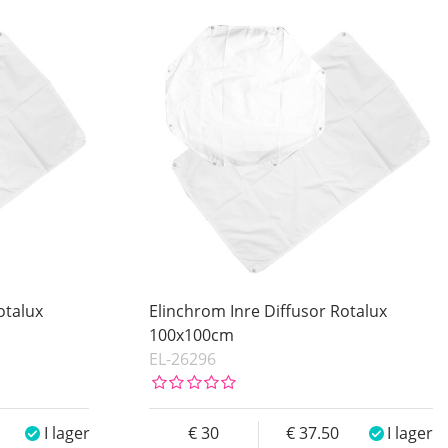
otalux
Elinchrom Inre Diffusor Rotalux
100x100cm
EL-26296
I lager
30
37.50
I lager