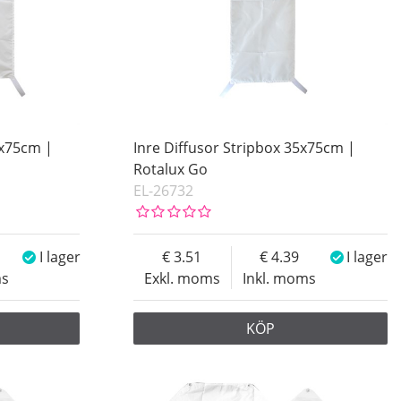
5x75cm |
Inre Diffusor Stripbox 35x75cm |
Rotalux Go
EL-26732
I lager
3.51
4.39
I lager
ms
Exkl. moms
Inkl. moms
KÖP