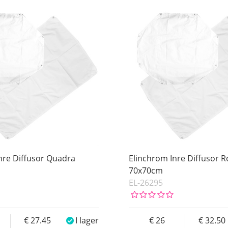
nre Diffusor Quadra
Elinchrom Inre Diffusor R
70x70cm
EL-26295
27.45
I lager
26
32.50