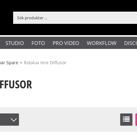
STUDIO
FOTO
PRO VIDEO
WORKFLOW
DISC
xar Spare
>
Rotalux Inre Diffusor
IFFUSOR