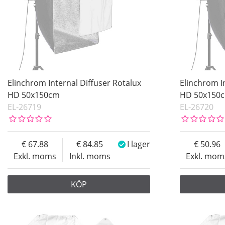
Elinchrom Internal Diffuser Rotalux
Elinchrom I
HD 50x150cm
HD 50x150
EL-26719
EL-26720
67.88
84.85
I lager
50.96
Exkl. moms
Inkl. moms
Exkl. mom
KÖP