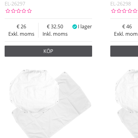
EL-26297
EL-26298
26
32.50
I lager
46
Exkl. moms
Inkl. moms
Exkl. mom
KÖP