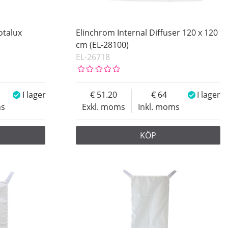
otalux
Elinchrom Internal Diffuser 120 x 120
cm (EL-28100)
EL-26718
I lager
51.20
64
I lager
ms
Exkl. moms
Inkl. moms
KÖP