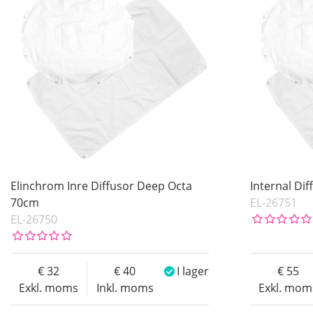
Elinchrom Inre Diffusor Deep Octa
Internal Di
70cm
EL-26751
EL-26750
32
40
I lager
55
Exkl. moms
Inkl. moms
Exkl. mom