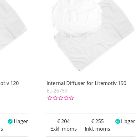
motiv 120
Internal Diffuser for Litemotiv 190
EL-26753
I lager
204
255
I lager
ms
Exkl. moms
Inkl. moms