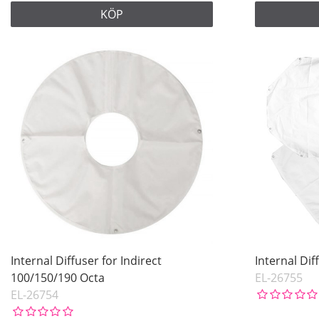
KÖP
Internal Diffuser for Indirect
Internal Dif
100/150/190 Octa
EL-26755
EL-26754