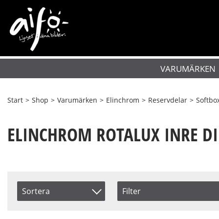
VARUMÄRKEN
Start
>
Shop
>
Varumärken
>
Elinchrom
>
Reservdelar
>
Softbo
ELINCHROM ROTALUX INRE D
Sortera
Filter
Saldo
Artikelkod