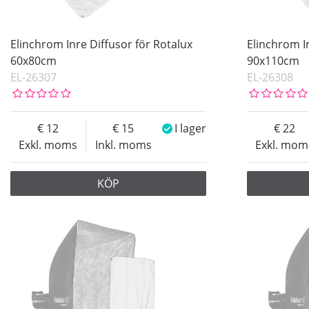
Elinchrom Inre Diffusor för Rotalux
Elinchrom I
60x80cm
90x110cm
EL-26307
EL-26308
12
15
I lager
22
Exkl. moms
Inkl. moms
Exkl. mom
KÖP