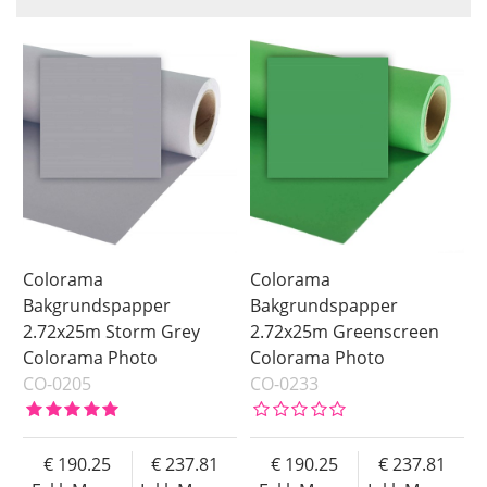
Benämning
Saldo
I lager
Inkl. Moms
Ej i lager
Colorama
Colorama
Bakgrundspapper
Bakgrundspapper
2.72x25m Storm Grey
2.72x25m Greenscreen
Colorama Photo
Colorama Photo
CO-0205
CO-0233
190.25
237.81
190.25
237.81