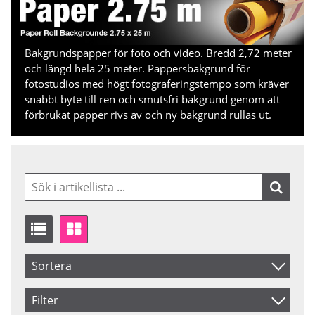
Bakgrundspapper för foto och video. Bredd 2,72 meter
och längd hela 25 meter. Pappersbakgrund för
fotostudios med högt fotograferingstempo som kräver
snabbt byte till ren och smutsfri bakgrund genom att
förbrukat papper rivs av och ny bakgrund rullas ut.
Sortera
Artikelkod
Filter