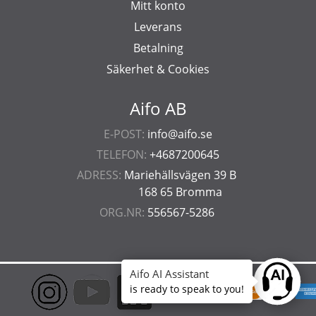
Mitt konto
Leverans
Betalning
Säkerhet & Cookies
Aifo AB
E-POST:
info@aifo.se
TELEFON:
+4687200645
ADRESS:
Mariehällsvägen 39 B
168 65 Bromma
ORG.NR:
556567-5286
Aifo AI Assistant
Ask anyt
is ready to speak to you!