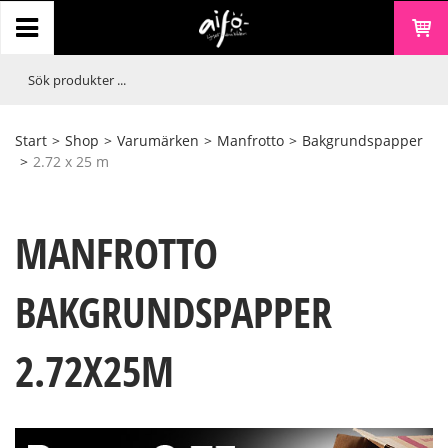
Start
>
Shop
>
Varumärken
>
Manfrotto
>
Bakgrundspapper
>
2.72 x 25 m
MANFROTTO
BAKGRUNDSPAPPER
2.72X25M