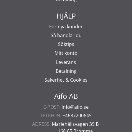
HJÄLP
För nya kunder
Så handlar du
Söktips
Mitt konto
Leverans
Betalning
Säkerhet & Cookies
Aifo AB
E-POST:
info@aifo.se
TELEFON:
+4687200645
ADRESS:
Mariehällsvägen 39 B
168 65 Bromma