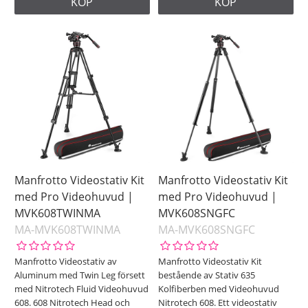
KÖP
KÖP
Manfrotto Videostativ Kit
Manfrotto Videostativ Kit
med Pro Videohuvud |
med Pro Videohuvud |
MVK608TWINMA
MVK608SNGFC
MA-MVK608TWINMA
MA-MVK608SNGFC
Manfrotto Videostativ av
Manfrotto Videostativ Kit
Aluminum med Twin Leg försett
bestående av Stativ 635
med Nitrotech Fluid Videohuvud
Kolfiberben med Videohuvud
608. 608 Nitrotech Head och
Nitrotech 608. Ett videostativ