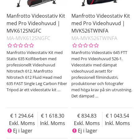
Manfrotto Videostativ Kit
Manfrotto Videostativ Kit
med Pro Videohuvud |
med Pro Videohuvud |
MVK612SNGFC
MVK526TWINFA
MA-MVK612SNGFC
MA-MVK526TWINFA
Manfrotto Videostativ Kit med
Manfrotto Videostativ 645 FTT
Stativ 635 Kolfiberben med
med Pro Videohuvud 526-1.
professionellt Videohuvud
Videostativ med dämpat
Nitrotech 612. Manfrotto
videohuvud avsett för
Nitrotech 612 Fluid Head med
professionell filmindustri,
635 FAST Single Leg Carbon Fiber
produktioner och fotografer
Tripod är ett videostativ kit
…
med höga krav på sin utrustning.
Det dämpad
…
1 294.64
1 618.30
834.83
1 043.54
Exkl. Moms
Inkl. Moms
Exkl. Moms
Inkl. Moms
Ej i lager
Ej i lager