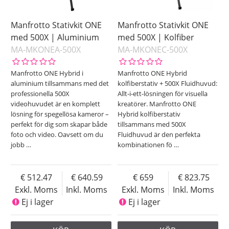
Manfrotto Stativkit ONE
Manfrotto Stativkit ONE
med 500X | Aluminium
med 500X | Kolfiber
MA-MKONEA-500X
MA-MKONEC-500X
Manfrotto ONE Hybrid i
Manfrotto ONE Hybrid
aluminium tillsammans med det
kolfiberstativ + 500X Fluidhuvud:
professionella 500X
Allt-i-ett-lösningen för visuella
videohuvudet är en komplett
kreatörer. Manfrotto ONE
lösning för spegellösa kameror –
Hybrid kolfiberstativ
perfekt för dig som skapar både
tillsammans med 500X
foto och video. Oavsett om du
Fluidhuvud är den perfekta
jobb
…
kombinationen fö
…
512.47
640.59
659
823.75
Exkl. Moms
Inkl. Moms
Exkl. Moms
Inkl. Moms
Ej i lager
Ej i lager