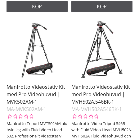
KÖP
KÖP
Manfrotto Videostativ Kit
Manfrotto Videostativ Kit
med Pro Videohuvud |
med Pro Videohuvud |
MVK502AM-1
MVH502A,546BK-1
MA-MVK502AM-1
MA-MVH502A546BK-1
Manfrotto Tripod MVT502AM alu
Manfrotto Video Tripod 546B
twin leg with Fluid Video Head
with Fluid Video Head MVH502A.
502. Professionellt videostativ
MVH502A Fluid Videohuvud och