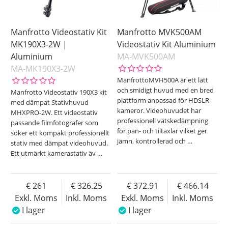
Manfrotto Videostativ Kit
Manfrotto MVK500AM
MK190X3-2W |
Videostativ Kit Aluminium
Aluminium
MA-MVK500AM
MA-MK190X3-2W
ManfrottoMVH500A är ett lätt
och smidigt huvud med en bred
Manfrotto Videostativ 190X3 kit
plattform anpassad för HDSLR
med dämpat Stativhuvud
kameror. Videohuvudet har
MHXPRO-2W. Ett videostativ
professionell vätskedämpning
passande filmfotografer som
för pan- och tiltaxlar vilket ger
söker ett kompakt professionellt
jämn, kontrollerad och
…
stativ med dämpat videohuvud.
Ett utmärkt kamerastativ äv
…
261
326.25
372.91
466.14
Exkl. Moms
Inkl. Moms
Exkl. Moms
Inkl. Moms
I lager
I lager