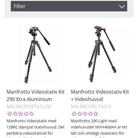
Artikelkod
Filter
Benämning
Saldo
I lager
Inkl. Moms
Ej i lager
Pris
Manfrotto Videostativ Kit
Manfrotto Videostativ Kit
290 Xtra Aluminium
+ Videohuvud
MA-MK290XTA3-2W
MA-MK290LTA3-V
Manfrotto Videostativ med
Manfrotto 290 Light med
128RC dämpat stativhuvud. Det
videhuvudet MVH400AH är ett
perfekta videostativet för
lätt och smidigt resestativ för