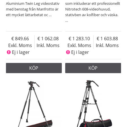
Aluminium Twin Leg videostativ
som inkluderar ett professionellt
med benstag från Manfrotto är
Nitrotech 608-videohuvud,
ett mycket lättarbetat oc
…
stativben av kolfiber och väska.
…
849.66
1 062.08
1 283.10
1 603.88
Exkl. Moms
Inkl. Moms
Exkl. Moms
Inkl. Moms
Ej i lager
Ej i lager
KÖP
KÖP