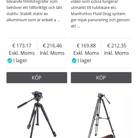
blivande filmfotografer som
video som också fungerar
behöver ett tillförlitligt och lätt
utmärkt till tubkikare etc.
statitv. Stabilt stativ av
Manfrottos Fluid Drag system
alluminium som är enkelt a
…
ger mjuk panorering och genom
att
…
173.17
216.46
169.88
212.35
Exkl. Moms
Inkl. Moms
Exkl. Moms
Inkl. Moms
I lager
I lager
KÖP
KÖP