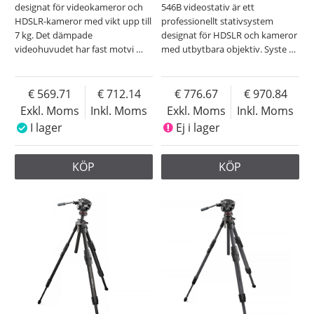
designat för videokameror och
546B videostativ är ett
HDSLR-kameror med vikt upp till
professionellt stativsystem
7 kg. Det dämpade
designat för HDSLR och kameror
videohuvudet har fast motvi
…
med utbytbara objektiv. Syste
…
569.71
712.14
776.67
970.84
Exkl. Moms
Inkl. Moms
Exkl. Moms
Inkl. Moms
I lager
Ej i lager
KÖP
KÖP