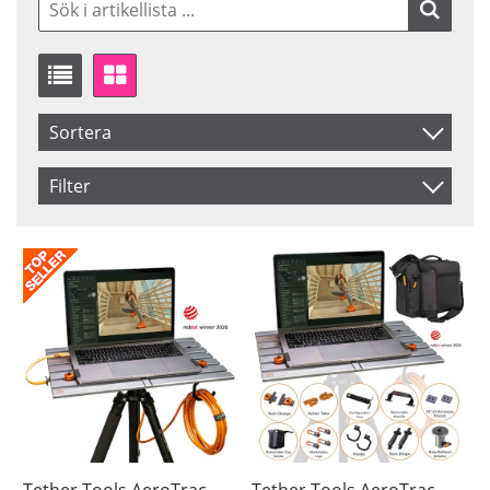
Sortera
Artikelkod
Filter
Benämning
Saldo
I lager
Inkl. Moms
Beställd
Pris
Tether Tools AeroTrac
Tether Tools AeroTrac