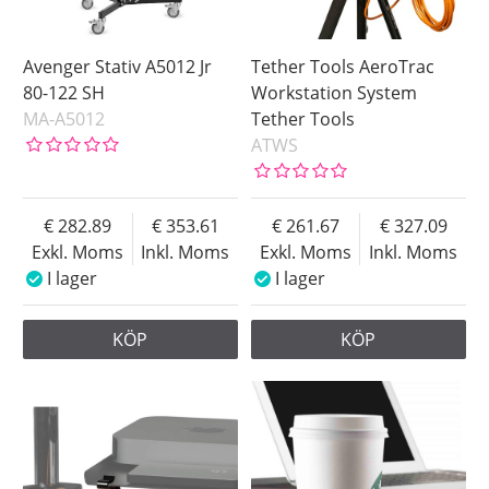
Avenger Stativ A5012 Jr
Tether Tools AeroTrac
80-122 SH
Workstation System
MA-A5012
Tether Tools
ATWS
282.89
353.61
261.67
327.09
Exkl. Moms
Inkl. Moms
Exkl. Moms
Inkl. Moms
I lager
I lager
KÖP
KÖP