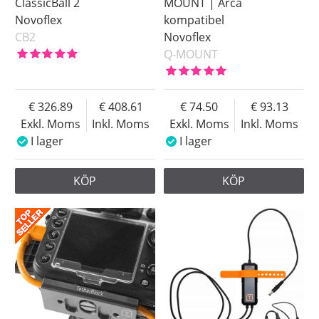
ClassicBall 2
MOUNT | Arca
Novoflex
kompatibel
CB2
Novoflex
Q-MOUNT
326.89
408.61
74.50
93.13
Exkl. Moms
Inkl. Moms
Exkl. Moms
Inkl. Moms
I lager
I lager
KÖP
KÖP