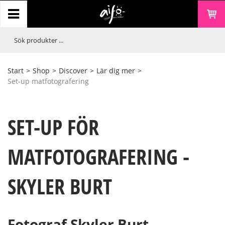
Start
>
Shop
>
Discover
>
Lär dig mer
>
Set-up matfotografering
SET-UP FÖR
MATFOTOGRAFERING -
SKYLER BURT
Fotograf Skyler Burt -