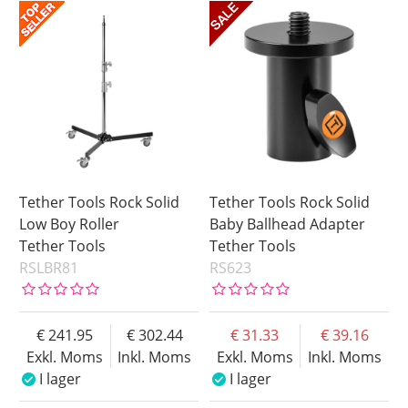
I lager
Inkl. Moms
Beställd
Ej i lager
Pris
Tether Tools Rock Solid
Tether Tools Rock Solid
Low Boy Roller
Baby Ballhead Adapter
Tether Tools
Tether Tools
RSLBR81
RS623
241.95
302.44
31.33
39.16
Exkl. Moms
Inkl. Moms
Exkl. Moms
Inkl. Moms
I lager
I lager