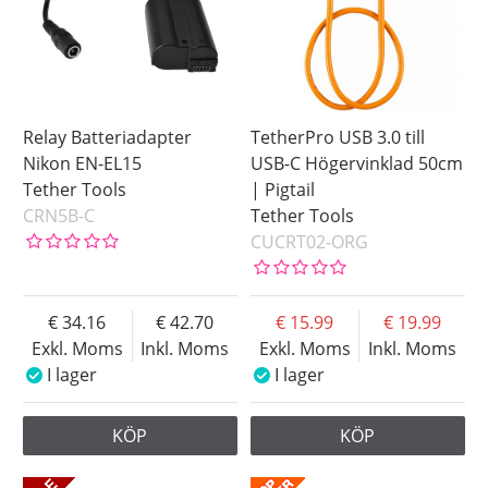
Relay Batteriadapter
TetherPro USB 3.0 till
Nikon EN-EL15
USB-C Högervinklad 50cm
Tether Tools
| Pigtail
CRN5B-C
Tether Tools
CUCRT02-ORG
34.16
42.70
15.99
19.99
Exkl. Moms
Inkl. Moms
Exkl. Moms
Inkl. Moms
I lager
I lager
KÖP
KÖP