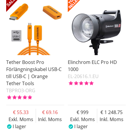
Tether Boost Pro
Elinchrom ELC Pro HD
Förlängningskabel USB-C
1000
till USB-C | Orange
EL-20616.1.EU
Tether Tools
TBPRO3-ORG
55.33
69.16
999
1 248.75
Exkl. Moms
Inkl. Moms
Exkl. Moms
Inkl. Moms
I lager
I lager