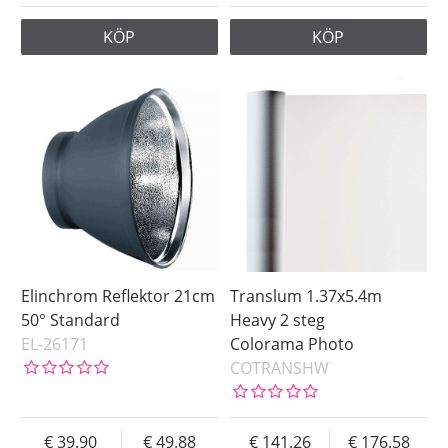
KÖP
KÖP
Elinchrom Reflektor 21cm
Translum 1.37x5.4m
50° Standard
Heavy 2 steg
EL-26171
Colorama Photo
COTRANSHW
39.90
49.88
141.26
176.58