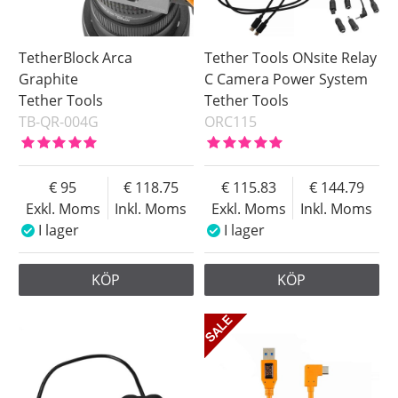
TetherBlock Arca
Tether Tools ONsite Relay
Graphite
C Camera Power System
Tether Tools
Tether Tools
TB-QR-004G
ORC115
95
118.75
115.83
144.79
Exkl. Moms
Inkl. Moms
Exkl. Moms
Inkl. Moms
I lager
I lager
KÖP
KÖP