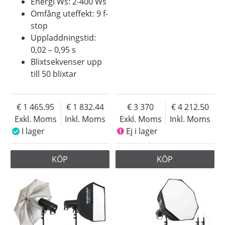
Energi Ws: 2-400 Ws
Omfång uteffekt: 9 f-
stop
Uppladdningstid:
0,02 – 0,95 s
Blixtsekvenser upp
till 50 blixtar
1 465.95
1 832.44
3 370
4 212.50
Exkl. Moms
Inkl. Moms
Exkl. Moms
Inkl. Moms
I lager
Ej i lager
KÖP
KÖP