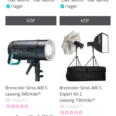
I lager
I lager
KÖP
KÖP
Broncolor Siros 400 S
Broncolor Siros 400 S
Leasing 345/mån*
Expert Kit 2
BR-3162311
Leasing 730/mån*
BR-3166511