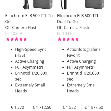
Elinchrom ELB 500 TTL To
Elinchrom ELB 500 TTL
Go
Dual To Go
Off-Camera Flash
Off-Camera Flash
EL-10309
EL-10310
High-Speed Sync
Actionfotografens
(HSS)
Favorit
Active Charging
Active Charging
Full Asymmetri
Full Asymmetri
Brinntid 1/20,000
Brinntid 1/20,000
sec
sec
Extremely Small
Extremely Small
Heads
Heads
1 370
1 712.50
1 582
1 977.50