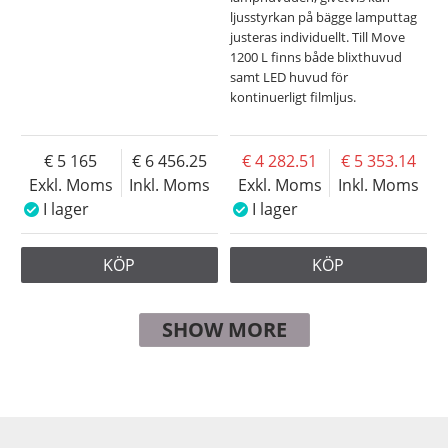
ljusstyrkan på bägge lamputtag
justeras individuellt. Till Move
1200 L finns både blixthuvud
samt LED huvud för
kontinuerligt filmljus.
5 165
6 456.25
4 282.51
5 353.14
Exkl. Moms
Inkl. Moms
Exkl. Moms
Inkl. Moms
I lager
I lager
KÖP
KÖP
SHOW MORE