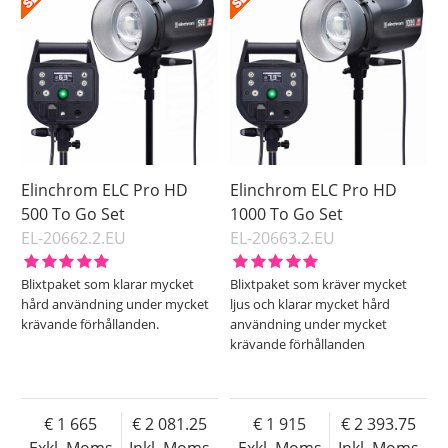
Elinchrom ELC Pro HD
Elinchrom ELC Pro HD
500 To Go Set
1000 To Go Set
EL-20662.2.EU
EL-20663.2.EU
Blixtpaket som klarar mycket
Blixtpaket som kräver mycket
hård användning under mycket
ljus och klarar mycket hård
krävande förhållanden.
användning under mycket
krävande förhållanden
1 665
2 081.25
1 915
2 393.75
Exkl. Moms
Inkl. Moms
Exkl. Moms
Inkl. Moms