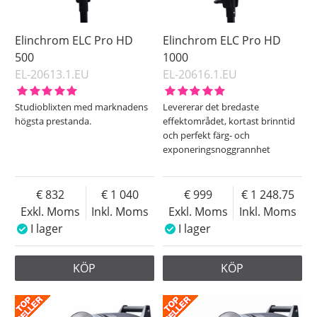
Elinchrom ELC Pro HD
Elinchrom ELC Pro HD
500
1000
EL-20613.1.EU
EL-20616.1.EU
Studioblixten med marknadens
Levererar det bredaste
högsta prestanda.
effektområdet, kortast brinntid
och perfekt färg- och
exponeringsnoggrannhet
832
1 040
999
1 248.75
Exkl. Moms
Inkl. Moms
Exkl. Moms
Inkl. Moms
I lager
I lager
KÖP
KÖP