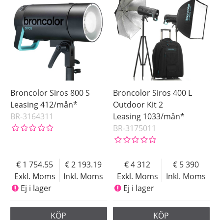
Broncolor Siros 800 S
Broncolor Siros 400 L
Leasing 412/mån*
Outdoor Kit 2
BR-3164311
Leasing 1033/mån*
BR-3175011
1 754.55
2 193.19
4 312
5 390
Exkl. Moms
Inkl. Moms
Exkl. Moms
Inkl. Moms
Ej i lager
Ej i lager
KÖP
KÖP