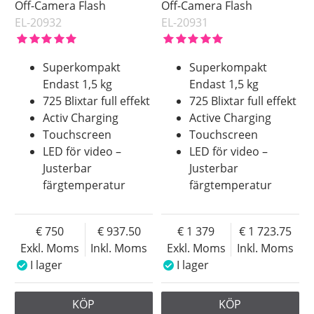
Off-Camera Flash
Off-Camera Flash
EL-20932
EL-20931
Superkompakt
Superkompakt
Endast 1,5 kg
Endast 1,5 kg
725 Blixtar full effekt
725 Blixtar full effekt
Activ Charging
Active Charging
Touchscreen
Touchscreen
LED för video –
LED för video –
Justerbar
Justerbar
färgtemperatur
färgtemperatur
750
937.50
1 379
1 723.75
Exkl. Moms
Inkl. Moms
Exkl. Moms
Inkl. Moms
I lager
I lager
KÖP
KÖP