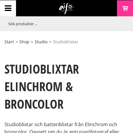
Start
>
Shop
>
Studio
>
Studioblixtar
STUDIOBLIXTAR
ELINCHROM &
BRONCOLOR
Studioblixtar och batteriblixtar från Elinchrom och
broncolor. Oavsett om du är entusiastfotograf eller