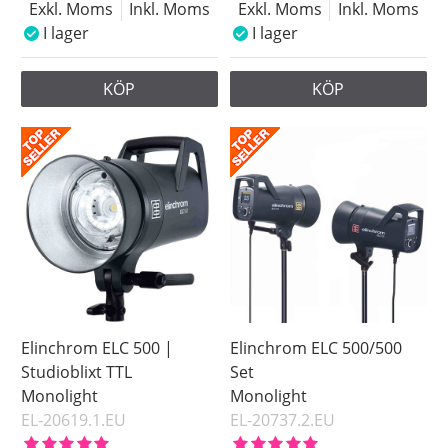
Exkl. Moms
Inkl. Moms
Exkl. Moms
Inkl. Moms
I lager
I lager
KÖP
KÖP
Elinchrom ELC 500 |
Elinchrom ELC 500/500
Studioblixt TTL
Set
Monolight
Monolight
EL-20619.1.EU
EL-20737.2.EU