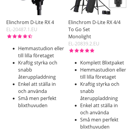
Elinchrom D-Lite RX 4
Elinchrom D-Lite RX 4/4
EL-20487.1.EU
To Go Set
Monolight
EL-20839.2.EU
Hemmastudion eller
till lilla företaget
Kraftig styrka och
Komplett Blixtpaket
snabb
Hemmastudion eller
återuppladdning
till lilla företaget
Enkel att ställa in
Kraftig styrka och
och använda
snabb
Små men perfekt
återuppladdning
blixthuvuden
Enkel att ställa in
och använda
Små men perfekt
blixthuvuden