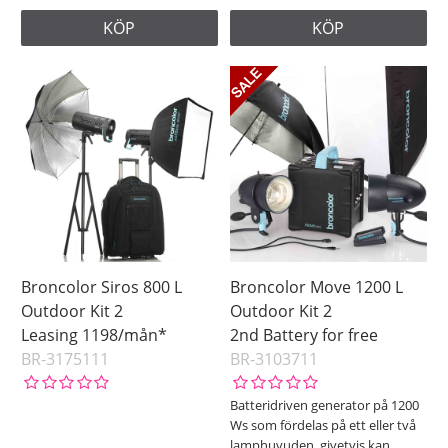
KÖP
KÖP
Broncolor Siros 800 L
Broncolor Move 1200 L
Outdoor Kit 2
Outdoor Kit 2
Leasing 1198/mån*
2nd Battery for free
BR-3175111
BR-3103711
Batteridriven generator på 1200
Ws som fördelas på ett eller två
lamphuvuden, givetvis kan