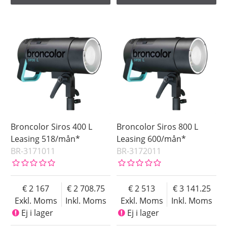
Broncolor Siros 400 L
Broncolor Siros 800 L
Leasing 518/mån*
Leasing 600/mån*
BR-3171011
BR-3172011
2 167
2 708.75
2 513
3 141.25
Exkl. Moms
Inkl. Moms
Exkl. Moms
Inkl. Moms
Ej i lager
Ej i lager