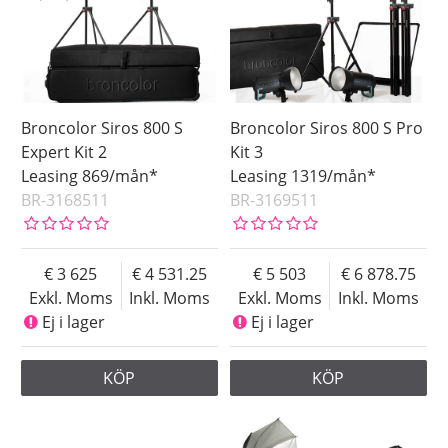
Broncolor Siros 800 S
Broncolor Siros 800 S Pro
Expert Kit 2
Kit 3
Leasing 869/mån*
Leasing 1319/mån*
BR-3168511
BR-3169511
3 625
4 531.25
5 503
6 878.75
Exkl. Moms
Inkl. Moms
Exkl. Moms
Inkl. Moms
Ej i lager
Ej i lager
KÖP
KÖP