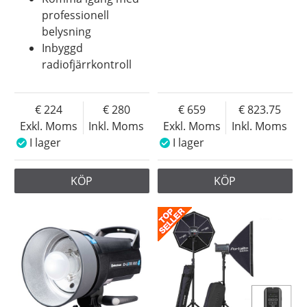
professionell
belysning
Inbyggd
radiofjärrkontroll
224
280
659
823.75
Exkl. Moms
Inkl. Moms
Exkl. Moms
Inkl. Moms
I lager
I lager
KÖP
KÖP