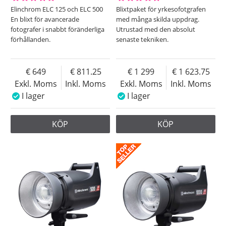
Elinchrom ELC 125 och ELC 500
Blixtpaket för yrkesofotgrafen
En blixt för avancerade
med många skilda uppdrag.
fotografer i snabbt föränderliga
Utrustad med den absolut
förhållanden.
senaste tekniken.
649
811.25
1 299
1 623.75
Exkl. Moms
Inkl. Moms
Exkl. Moms
Inkl. Moms
I lager
I lager
KÖP
KÖP