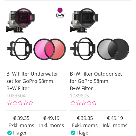
I lager
Benämning
Pris
Storlek
Coating
Fattning
B+W Filter Underwater
B+W Filter Outdoor set
set for GoPro 58mm
for GoPro 58mm
B+W Filter
B+W Filter
1089604
1089605
39.35
49.19
39.35
49.19
Exkl. moms
Inkl. moms
Exkl. moms
Inkl. moms
I lager
I lager