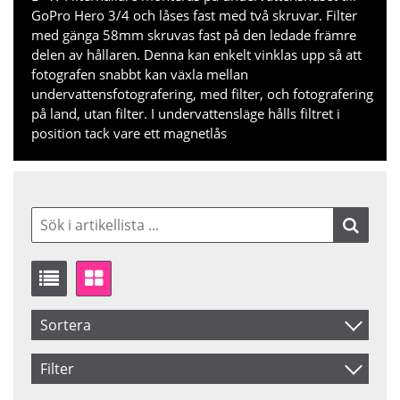
GoPro Hero 3/4 och låses fast med två skruvar. Filter
med gänga 58mm skruvas fast på den ledade främre
delen av hållaren. Denna kan enkelt vinklas upp så att
fotografen snabbt kan växla mellan
undervattensfotografering, med filter, och fotografering
på land, utan filter. I undervattensläge hålls filtret i
position tack vare ett magnetlås
Sortera
Artikelkod
Filter
Inkl. Moms
Saldo