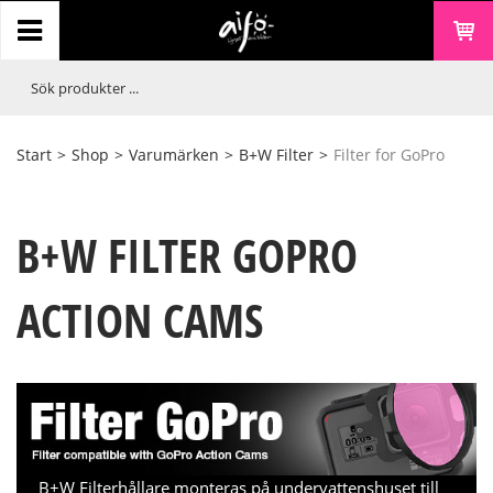
Start
>
Shop
>
Varumärken
>
B+W Filter
>
Filter for GoPro
B+W FILTER GOPRO
ACTION CAMS
B+W Filterhållare monteras på undervattenshuset till