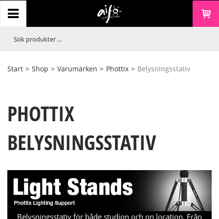
Start
>
Shop
>
Varumärken
>
Phottix
>
Belysningsstativ
PHOTTIX
BELYSNINGSSTATIV
Belysningsstativ för både studion och on location. Från