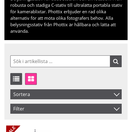
robusta och stadiga C-stativ till ultralätta portabla stativ
för kamerablixtar. Phottix erbjuder en rad olika
alternativ för att möta olika fotografers behov. Alla
belysningsstativ från Phottix är hållbara och lätta att
använda.
Sortera
Artikelkod
Filter
Benämning
Saldo
I lager
Inkl. Moms