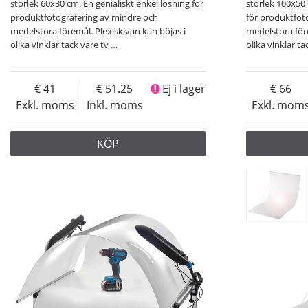
storlek 60x30 cm. En genialiskt enkel lösning för
storlek 100x50 
produktfotografering av mindre och
för produktfot
medelstora föremål. Plexiskivan kan böjas i
medelstora före
olika vinklar tack vare tv
…
olika vinklar ta
41
51.25
Ej i lager
66
Exkl. moms
Inkl. moms
Exkl. mom
KÖP