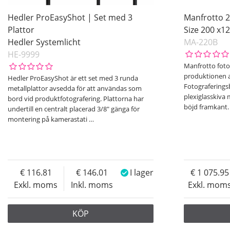
Hedler ProEasyShot | Set med 3
Manfrotto 
Plattor
Size 200 x1
Hedler Systemlicht
MA-220B
HE-9999
Manfrotto foto
produktionen a
Hedler ProEasyShot är ett set med 3 runda
Fotograferings
metallplattor avsedda för att användas som
plexiglasskiva 
bord vid produktfotografering. Plattorna har
böjd framkant.
undertill en centralt placerad 3/8" gänga för
montering på kamerastati
…
116.81
146.01
I lager
1 075.95
Exkl. moms
Inkl. moms
Exkl. mom
KÖP