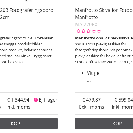
220B Fotograferingsbord
Manfrotto Skiva för Foto
22cm
Manfrotto
MA-220PX
graferingsbord 220B förenklar
Manfrotto opalvit plexiskiva 
v snygga produktbilder.
220B.
Extra plexiglasskiva för
bord med vit, halvtransparent
fotograferingsbord. Vit genomski
med ställbar vinkel i rygg samt
plexiglasskiva för bak eller front 
 Bordsskiva ä
…
Storlek på skivan: 200 x 122 x 0,3
Vit ge
…
1 344.94
Ej i lager
479.87
599.84
s
Inkl. moms
Exkl. moms
Inkl. mo
KÖP
KÖP