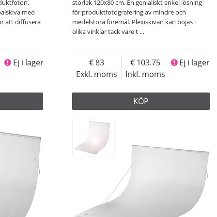
duktfoton.
storlek 120x80 cm. En genialiskt enkel lösning
palskiva med
för produktfotografering av mindre och
r att diffusera
medelstora föremål. Plexiskivan kan böjas i
olika vinklar tack vare t
…
Ej i lager
83
103.75
Ej i lager
Exkl. moms
Inkl. moms
KÖP