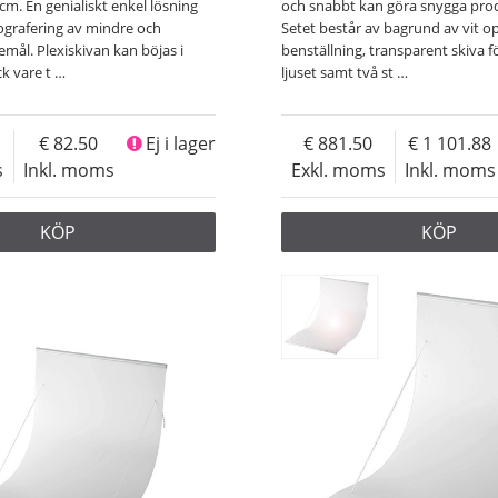
cm. En genialiskt enkel lösning
och snabbt kan göra snygga pro
ografering av mindre och
Setet består av bagrund av vit o
mål. Plexiskivan kan böjas i
benställning, transparent skiva fö
ck vare t
…
ljuset samt två st
…
82.50
Ej i lager
881.50
1 101.88
s
Inkl. moms
Exkl. moms
Inkl. moms
KÖP
KÖP