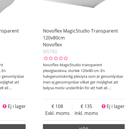
ansparent
Novoflex MagicStudio Transparent
120x80cm
Novoflex
MST80
nt
Novoflex MagicStudio transparent
. En
plexiglasskiva, storlek 120x80 cm. En
är genomlysbar
halvgenomskinlig plexiyta som är genomlysbar
öjlighet att
men ej genomsynbar vilket ger möjlighet att
lt eli
…
belysa motiv underifrån för att helt eli
…
Ej i lager
108
135
Ej i lager
Exkl. moms
Inkl. moms