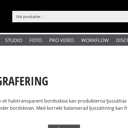
STUDIO
FOTO
PRO VIDEO
WORKFLOW
DISC
GRAFERING
e vit halvtransparent bordsskiva kan produkterna ljussättas 
under bordskivan. Med korrekt balanserad ljussättning kan f