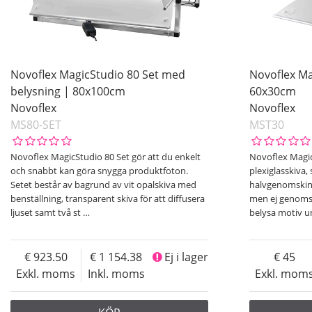
Novoflex MagicStudio 80 Set med
Novoflex Ma
belysning | 80x100cm
60x30cm
Novoflex
Novoflex
MS80-SET
MST30
Novoflex MagicStudio 80 Set gör att du enkelt
Novoflex Magi
och snabbt kan göra snygga produktfoton.
plexiglasskiva,
Setet består av bagrund av vit opalskiva med
halvgenomskinl
benställning, transparent skiva för att diffusera
men ej genomsy
ljuset samt två st
…
belysa motiv un
923.50
1 154.38
Ej i lager
45
Exkl. moms
Inkl. moms
Exkl. mom