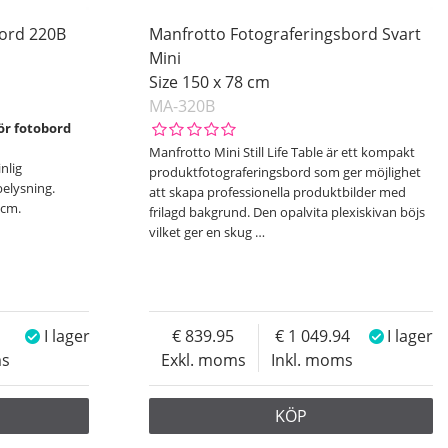
bord 220B
Manfrotto Fotograferingsbord Svart
Mini
Size 150 x 78 cm
MA-320B
för fotobord
Manfrotto Mini Still Life Table är ett kompakt
nlig
produktfotograferingsbord som ger möjlighet
belysning.
att skapa professionella produktbilder med
 cm.
frilagd bakgrund. Den opalvita plexiskivan böjs
vilket ger en skug
…
I lager
839.95
1 049.94
I lager
ms
Exkl. moms
Inkl. moms
KÖP