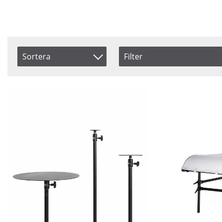
Sortera
Filter
Saldo
Artikelkod
I lager
Inkl. Moms
Ej i lager
Benämning
Pris