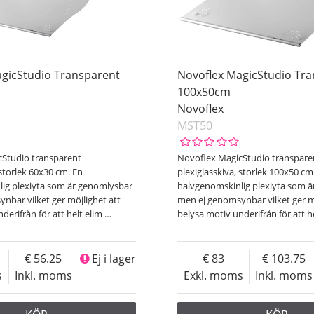
gicStudio Transparent
Novoflex MagicStudio Tr
100x50cm
Novoflex
MST50
cStudio transparent
Novoflex MagicStudio transpare
 storlek 60x30 cm. En
plexiglasskiva, storlek 100x50 cm
ig plexiyta som är genomlysbar
halvgenomskinlig plexiyta som 
nbar vilket ger möjlighet att
men ej genomsynbar vilket ger m
derifrån för att helt elim
…
belysa motiv underifrån för att he
56.25
Ej i lager
83
103.75
s
Inkl. moms
Exkl. moms
Inkl. moms