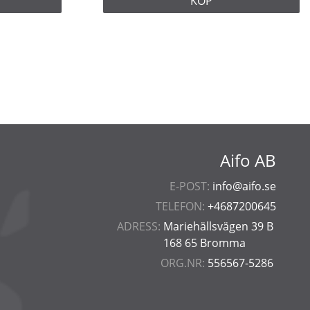
KÖP
Aifo AB
E-POST:
info@aifo.se
TELEFON:
+4687200645
ADRESS:
Mariehällsvägen 39 B
168 65 Bromma
ORG.NR:
556567-5286