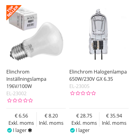
I lager
Benämning
Pris
Elinchrom
Elinchrom Halogenlampa
Inställningslampa
650W/230V GX 6.35
196V/100W
EL-23005
EL-23002
6.56
8.20
28.75
35.94
Exkl. moms
Inkl. moms
Exkl. moms
Inkl. moms
I lager
I lager