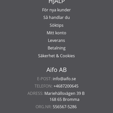
HJÄLP
För nya kunder
Så handlar du
Söktips
Mitt konto
Leverans
Betalning
Säkerhet & Cookies
Aifo AB
E-POST:
info@aifo.se
TELEFON:
+4687200645
ADRESS:
Mariehällsvägen 39 B
168 65 Bromma
ORG.NR:
556567-5286