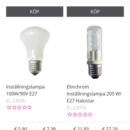
KÖP
KÖP
Inställningslampa
Elinchrom
100W/90V E27
Inställningslampa 205 W/
EL-23006
E27 Halostar
EL-23018
5.90
7.38
21.83
27.29