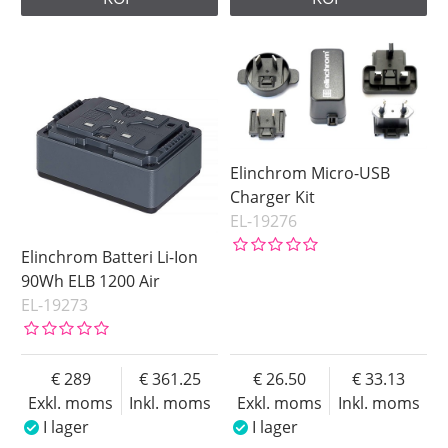
Elinchrom Micro-USB
Charger Kit
EL-19276
Elinchrom Batteri Li-Ion
90Wh ELB 1200 Air
EL-19273
289
361.25
26.50
33.13
Exkl. moms
Inkl. moms
Exkl. moms
Inkl. moms
I lager
I lager