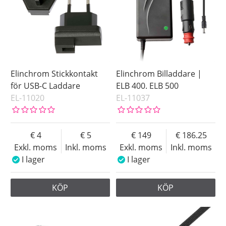
Elinchrom Stickkontakt
Elinchrom Billaddare |
för USB-C Laddare
ELB 400. ELB 500
EL-11020
EL-11037
4
5
149
186.25
Exkl. moms
Inkl. moms
Exkl. moms
Inkl. moms
I lager
I lager
KÖP
KÖP