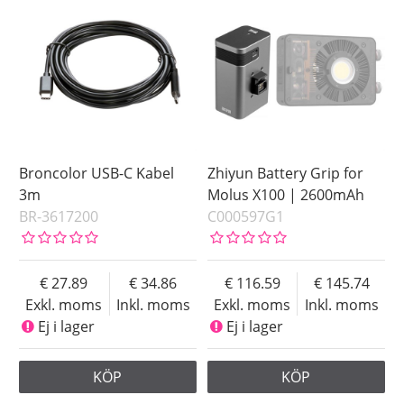
Broncolor USB-C Kabel
Zhiyun Battery Grip for
3m
Molus X100 | 2600mAh
BR-3617200
C000597G1
27.89
34.86
116.59
145.74
Exkl. moms
Inkl. moms
Exkl. moms
Inkl. moms
Ej i lager
Ej i lager
KÖP
KÖP