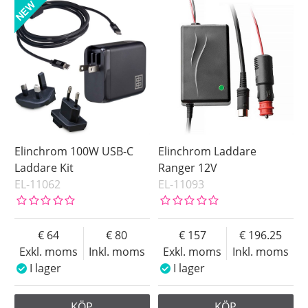
Elinchrom 100W USB-C
Elinchrom Laddare
Laddare Kit
Ranger 12V
EL-11062
EL-11093
64
80
157
196.25
Exkl. moms
Inkl. moms
Exkl. moms
Inkl. moms
I lager
I lager
KÖP
KÖP