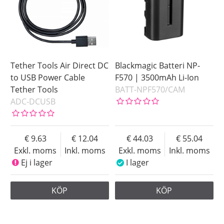
Elinchrom
Miops
NANLITE
Nikon
Nitecore
Tether Tools Air Direct DC
Blackmagic Batteri NP-
Phottix
to USB Power Cable
F570 | 3500mAh Li-Ion
Tether Tools
BATT-NPF570/CAM
PMI
ADC-DCUSB
SmallRig
SWIT
Tether Tools
9.63
12.04
44.03
55.04
Exkl. moms
Inkl. moms
Exkl. moms
Inkl. moms
Tilta
Ej i lager
I lager
Zhiyun
Pris
KÖP
KÖP