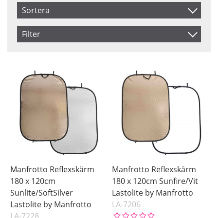
Sortera
Artikelkod
Filter
Benämning
Storlek
Färg
180 x 125 cm
Guld/Vit
Inkl. Moms
Sunfire/Vit
Sunlite/SoftSilver
Saldo
I lager
Manfrotto Reflexskärm
Manfrotto Reflexskärm
180 x 120cm
180 x 120cm Sunfire/Vit
Sunlite/SoftSilver
Lastolite by Manfrotto
Lastolite by Manfrotto
LA-7206
LA-7228