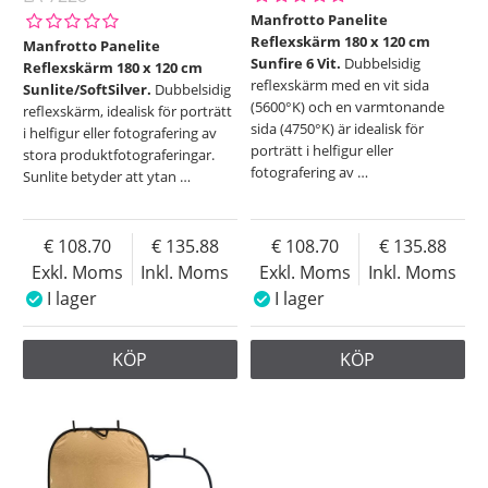
Manfrotto Panelite
Reflexskärm 180 x 120 cm
Manfrotto Panelite
Sunfire 6 Vit.
Dubbelsidig
Reflexskärm 180 x 120 cm
reflexskärm med en vit sida
Sunlite/SoftSilver.
Dubbelsidig
(5600°K) och en varmtonande
reflexskärm, idealisk för porträtt
sida (4750°K) är idealisk för
i helfigur eller fotografering av
porträtt i helfigur eller
stora produktfotograferingar.
fotografering av
…
Sunlite betyder att ytan
…
108.70
135.88
108.70
135.88
Exkl. Moms
Inkl. Moms
Exkl. Moms
Inkl. Moms
I lager
I lager
KÖP
KÖP