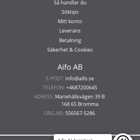
Så handlar du
Söktips
Mitt konto
Leverans
Betalning
Säkerhet & Cookies
Aifo AB
E-POST:
info@aifo.se
TELEFON:
+4687200645
ADRESS:
Mariehällsvägen 39 B
168 65 Bromma
ORG.NR:
556567-5286